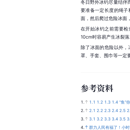
冬日野外冰钓尽量结伴
要准备一定长度的绳子
面，然后爬过危险冰面
在开始冰钓之前需要检
10cm时容易产生冰裂
除了冰面的危险以外，
罩、手套、围巾等一定
参
考
资
料
1.
1.1
1.2
1.3
1.4
“鱼”
2.
2.1
2.2
2.3
2.4
2.5
2
3.
3.1
3.2
3.3
3.4
3.5
3
4.
群力人民有福了！小时