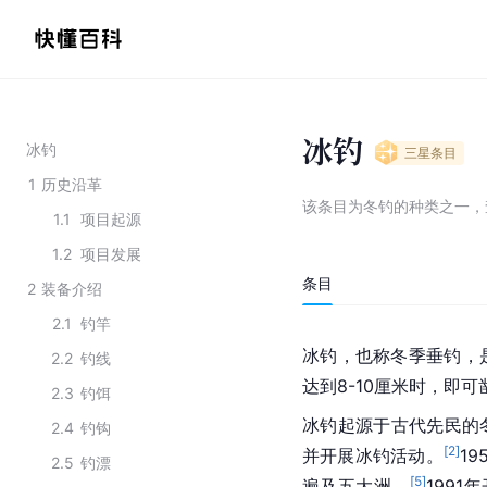
冰钓
冰钓
三星
条目
1
历史沿革
该条目为
冬钓的种类之一
，
1.1
项目起源
1.2
项目发展
条目
2
装备介绍
2.1
钓竿
冰钓，也称冬季垂钓，
2.2
钓线
达到8-10厘米时，即
2.3
钓饵
冰钓起源于古代先民的
2.4
钓钩
[
2
]
并开展冰钓活动。
19
2.5
钓漂
[
5
]
遍及五大洲。
1991