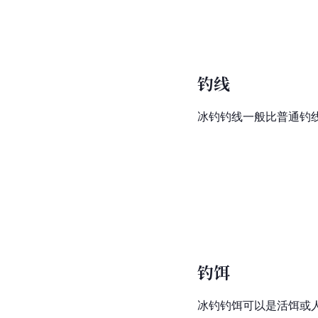
钓线
冰钓钓线一般比普通钓
钓饵
冰钓钓饵可以是活饵或