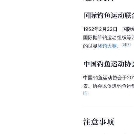
国际钓鱼运动联
1952年2月22日，
国际
国际抛竿钓运动组织等
[
5
]
[
7
]
的世界
冰钓大赛
。
中国钓鱼运动协
中国钓鱼运动协会
于2
表。协会以促进钓鱼运
[
8
]
注意事项