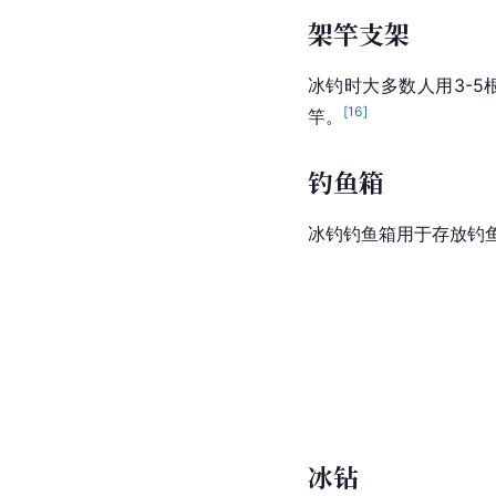
架竿支架
冰钓时大多数人用3-
[
16
]
竿。
钓鱼箱
冰钓钓鱼箱用于存放钓
冰钻