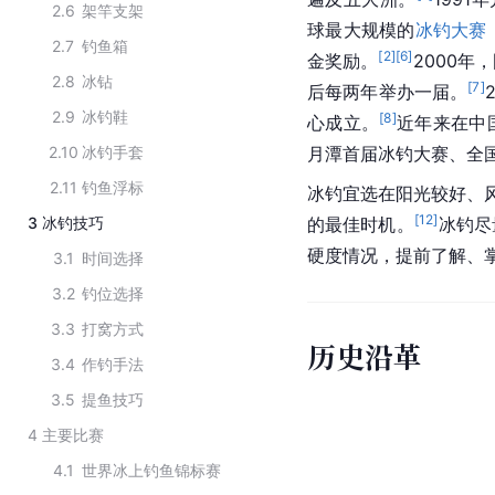
2.6
架竿支架
球最大规模的
冰钓大赛
2.7
钓鱼箱
[
2
]
[
6
]
金奖励。
2000
2.8
冰钻
[
7
]
后每两年举办一届。
2.9
冰钓鞋
[
8
]
心成立。
近年来在中
2.10
冰钓手套
月潭
首届冰钓大赛、全
2.11
钓鱼浮标
冰钓宜选在阳光较好、风
[
12
]
3
冰钓技巧
的最佳时机。
冰钓尽
硬度情况，提前了解、
3.1
时间选择
3.2
钓位选择
3.3
打窝方式
历史沿革
3.4
作钓手法
3.5
提鱼技巧
4
主要比赛
4.1
世界冰上钓鱼锦标赛