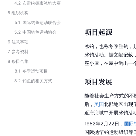
4.2
布雷纳德市冰钓大赛
5
组织机构
5.1
国际钓鱼运动联合会
项目起源
5.2
中国钓鱼运动协会
6
注意事项
冰钓，也称冬季垂钓，
7
参考资料
冰钓活动。据文献记载，公
8
条目合集
座小屋，在屋中凿出一
8.1
冬季运动项目
项目发展
8.2
钓鱼的相关方式
随着社会生产方式的不
后，
美国
北部地区出现
近海海域中开展冰钓活
1952年2月22日，
国际
国际抛竿钓运动组织等