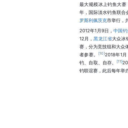
最大规模冰上钓鱼大赛
年，国际淡水钓鱼联合
罗斯
利佩茨克
市举行，
2012年1月9日，
中国钓
12月，
黑龙江省
大众冰
赛，分为竞技组和大众体
[
10
]
者参赛。
2018年
[
11
]
钓、自取、自存。
2
钓联谊赛，此后每年举