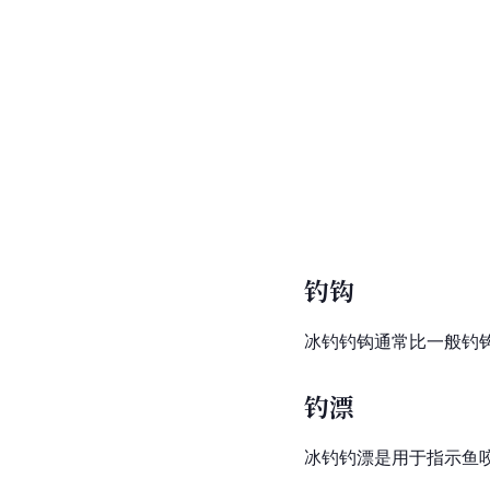
钓钩
冰钓钓钩通常比一般钓
钓漂
冰钓钓漂是用于指示鱼