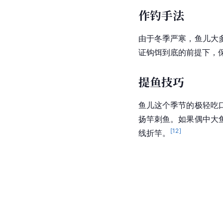
作钓手法
由于冬季严寒，鱼儿大
证钩饵到底的前提下，
提鱼技巧
鱼儿这个季节的极轻吃
扬竿刺鱼。如果偶中大
[
12
]
线折竿。