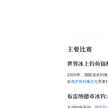
主要比赛
世界冰上钓鱼锦
2000年，国际淡水钓
在
俄罗斯
利佩茨克
市举
布雷纳德市冰钓
从1991年开始，
明尼苏