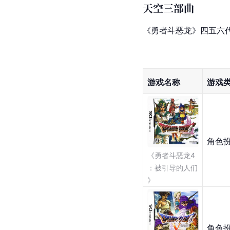
天空三部曲
《勇者斗恶龙》四五六代
游戏名称
游戏
角色
《勇者斗恶龙4
：被引导的人们
》
角色