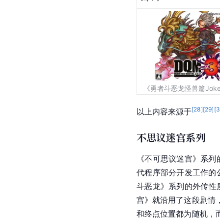
《勇者斗恶龙怪兽篇Joke
[
28
]
[
29
]
[
以上内容来源于
不思议迷宫系列
《不可思议迷宫》系列
代程序部分开发工作的
斗恶龙》系列的外传性
宫
》就沿用了这段剧情
和终点位置都为随机，