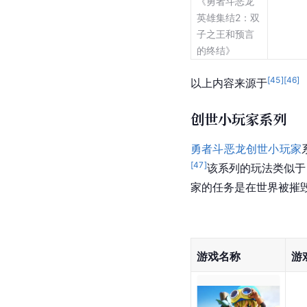
《勇者斗恶龙
英雄集结2：双
子之王和预言
的终结》
[
45
]
[
46
]
以上内容来源于
创世小玩家系列
勇者斗恶龙创世小玩家
[
47
]
该系列的玩法类似于
家的任务是在世界被摧
游戏名称
游