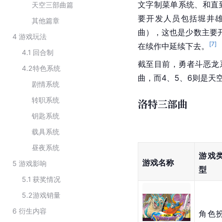
文字制菜单系统、和直
天空三部曲篇
要开发人员包括堀井
其他篇章
曲），这也是少数主要
4
游戏玩法
[
7
]
在续作中延续下去。
4.1
回合制
截至目前，勇者斗恶龙
4.2
特色系统
曲，而4、5、6则是天
剧情系统
转职系统
洛特三部曲
钥匙系统
载具系统
昼夜系统
游戏
游戏名称
5
游戏影响
型
5.1
获奖情况
5.2
游戏销量
6
衍生内容
角色