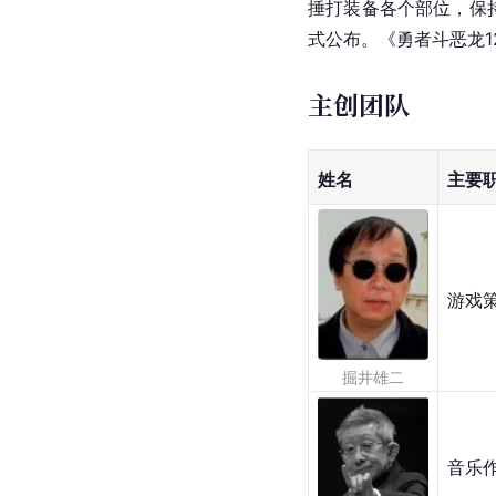
捶打装备各个部位，保
式公布。《勇者斗恶龙
主创团队
姓名
主要
游戏
掘井雄二
音乐