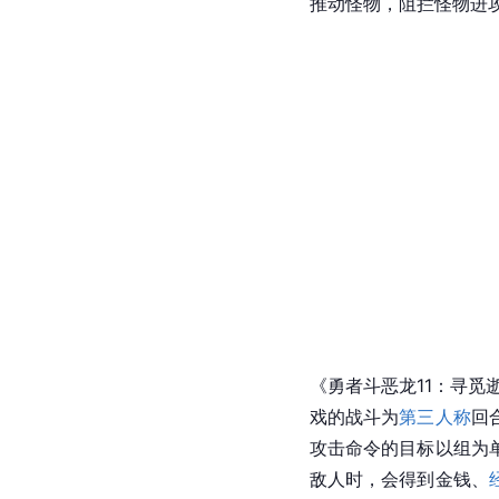
推动怪物，阻拦怪物进
《
勇者斗恶龙11
：寻觅
戏的战斗为
第三人称
回
攻击命令的目标以组为
敌人时，会得到金钱、