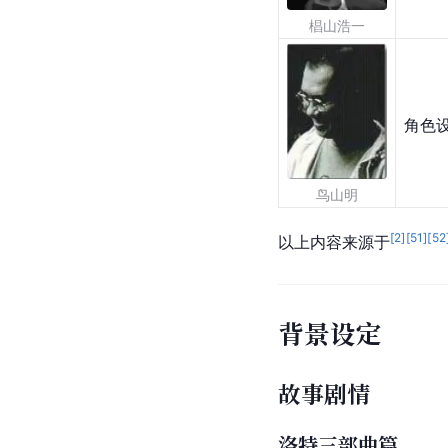
椙山浩一
角色
鸟山明
[
2
]
[
51
]
[
52
以上内容来源于
背景设定
故事剧情
洛特三部曲篇