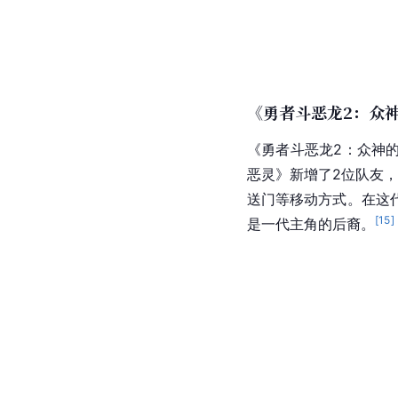
《勇者斗恶龙2：众
《
勇者斗恶龙2
：众神的
恶灵》新增了2位队友
送门等移动方式。在这
[
15
]
是一代主角的后裔。