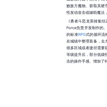
败敌方魔物、获取其硬
性发动攻击或辅助魔法
《
勇者斗恶龙英雄
集结
Force负责开发制作的
的标准
RPG
式的循环流
在城镇中整理装备，去
很多区域或者捷径需要
等级提升后，部分低级
击的操作手感、增加了