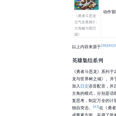
动作冒
《勇者斗恶龙 
元气史莱姆3：
大海贼与尾巴
团》
[
39
]
[
40
]
[
以上内容来源于
英雄集结系列
《勇者斗恶龙》系列于20
龙与世界树之城》。并
加入
日文
语音配音，并
主角的模式，分别是话
复思考，制定万全的计
[
42
]
独自突击。
在《
勇
成要素方面，采用了简