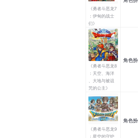
《勇者斗恶龙7
：伊甸的战士
们》
角色扮
《勇者斗恶龙8
：天空、海洋
、大地与被诅
咒的公主》
角色扮
《勇者斗恶龙9
：星空的守护