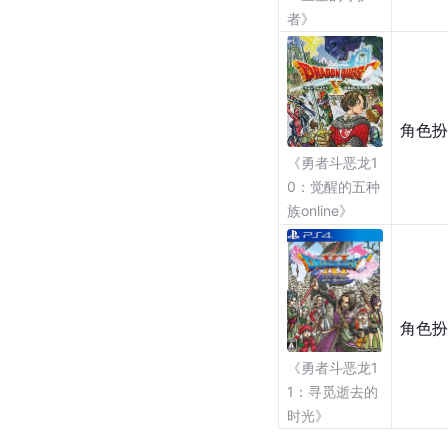
者》
角色扮
《勇者斗恶龙1
0：觉醒的五种
族online》
角色扮
《勇者斗恶龙1
1：寻觅逝去的
时光》