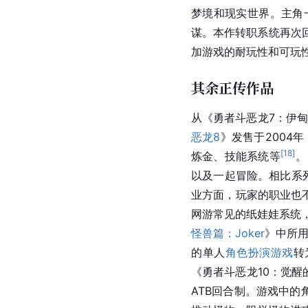
梦境和现实世界。主角
谋。本作转职系统再次
加游戏的耐玩性和可玩
其余正传作品
从《
勇者斗恶龙7
：伊甸
恶龙8
》发售于2004
[
18
]
炼金、技能系统等
。
以及一起冒险。相比系
业方面，玩家的职业也
网游常见的纸娃娃系统
怪兽篇：Joker
》中所
的单人
角色扮演游戏
转
《勇者斗恶龙10：觉醒
ATB回合制。游戏中