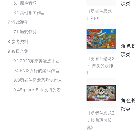
6.1
原声音乐
演类
《勇者斗恶龙
6.2
其他相关作品
》初代
7
游戏评价
7.1
游戏评分
8
参考资料
角色
9
条目合集
演类
《勇者斗恶龙2
9.1
2020东京奥运选手团入场曲出处
： 恶灵的众神
9.2
ENIX发行的游戏作品
》
9.3
勇者斗恶龙系列制作人
9.4
Square-Enix发行的游戏作品
角色
演类
《勇者斗恶龙3
：接着迈向传
说》