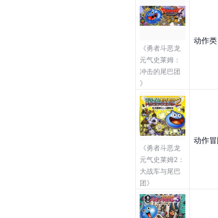
动作类
《勇者斗恶龙 
元气史莱姆：
冲击的尾巴团
》
动作冒
《勇者斗恶龙 
元气史莱姆2：
大战车与尾巴
团》