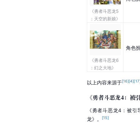
《勇者斗恶龙5
：天空的新娘》
角色
《勇者斗恶龙6
：幻之大地》
[
16
]
[
4
]
[
17
以上内容来源于
《勇者斗恶龙4：被
《勇者斗恶龙4：被引
[
15
]
龙》。