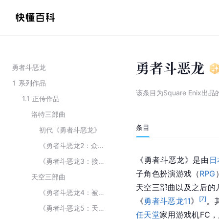
勇者斗恶龙
勇者斗恶龙
1
系列作品
该条目为
Square Eni
1.1
正传作品
洛特三部曲
条目
初代《勇者斗恶龙》
《勇者斗恶龙2：众神的恶灵》
《勇者斗恶龙》是由
日
《勇者斗恶龙3：接着迈向传说》
子角色扮演游戏（
RPG
天空三部曲
天空三部曲以及之后的
《勇者斗恶龙4：被引导的人们》
[
7
]
《
勇者斗恶龙11
》
。
《勇者斗恶龙5：天空的新娘》
任天堂
家用游戏机FC，