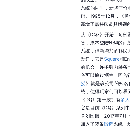
系统的同时，新增了怪
础。1995年12月，《
勇
新增了需特殊道具解锁
从《DQ7》开始，每部
售，原本登陆N64的计
系统，但新增加的移民
发售，它是
Square
和E
的机会，许多强力装备也
色可以通过牺牲一回合
授
》就是该公司的知名
统，使得玩家们可以看
《DQ》第一次拥有
多人
它是目前《DQ》系列中第
关闭国服。2017年7月
加入了装备
锻造
系统，