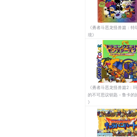
《勇者斗恶龙怪兽篇：特
境》
《勇者斗恶龙怪兽篇2：
的不可思议钥匙 - 鲁卡的
》