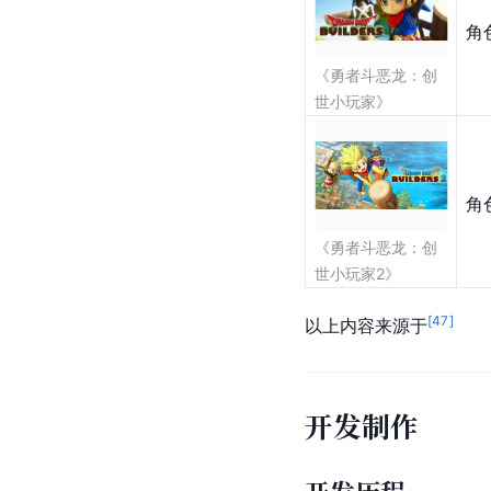
角
《勇者斗恶龙：创
世小玩家》
角
《勇者斗恶龙：创
世小玩家2》
[
47
]
以上内容来源于
开发制作