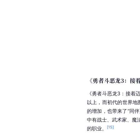
《勇者斗恶龙3：接
《
勇者斗恶龙3
：接着迈
以上，而初代的世界地
的增加，也带来了“同
中有战士、武术家、魔
[
15
]
的职业。