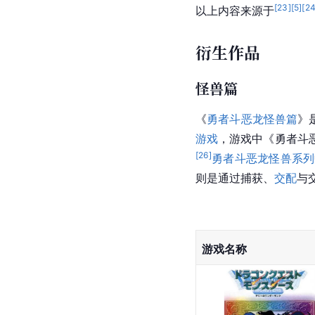
[
23
]
[
5
]
[
2
以上内容来源于
衍生作品
怪兽篇
《
勇者斗恶龙怪兽篇
》
游戏
，游戏中《勇者斗
[
26
]
勇者斗恶龙怪兽系列
则是通过捕获、
交配
与
游戏名称