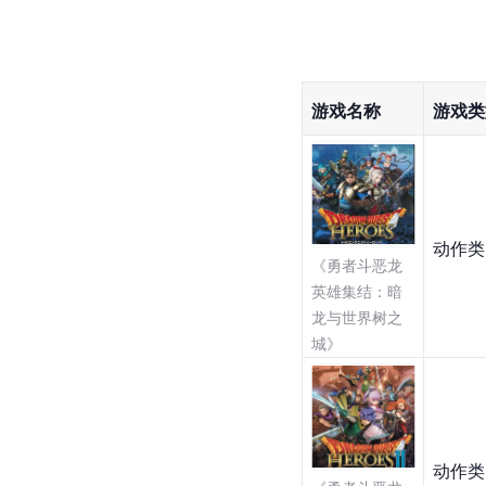
游戏名称
游戏类
动作类
《勇者斗恶龙
英雄集结：暗
龙与世界树之
城》
动作类