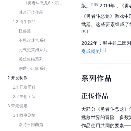
《勇者斗恶龙6：幻之大地》
[
1
]
[
8
]
版。
2019年，《
其余正传作品
《勇者斗恶龙》游戏中
1.2
衍生作品
武器。这些要素组成了
怪兽篇
[
10
]
不思议迷宫系列
2022年，堀井雄二因
元气史莱姆系列
[
11
]
身成就奖
英雄集结系列
创世小玩家系列
系列作品
2
开发制作
2.1
开发历程
正传作品
2.2
主创团队
3
背景设定
大部分《勇者斗恶龙》
3.1
故事剧情
拯救世界的冒险，多数
洛特三部曲篇
作品使用共同的要素—