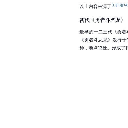
[
1
]
[
13
]
[
14
以上内容来源于
初代《勇者斗恶龙》
最早的一二三代《勇者
《勇者斗恶龙》发行于1
种，地点13处。形成