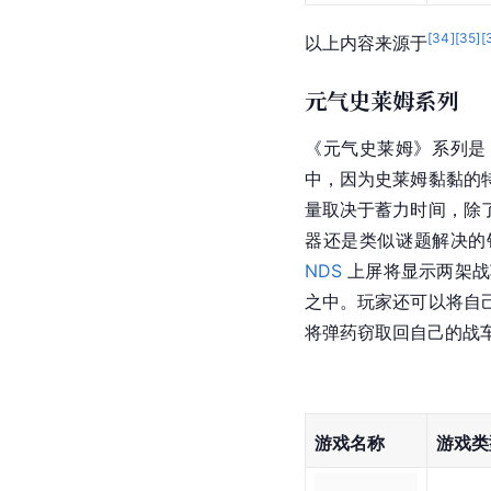
[
34
]
[
35
]
[
以上内容来源于
元气史莱姆系列
《
元气史莱姆
》系列是
中，因为
史莱姆
黏黏的
量取决于蓄力时间，除
器还是类似谜题解决的
NDS
 上屏将显示两架
之中。玩家还可以将自
将弹药窃取回自己的战
游戏名称
游戏类