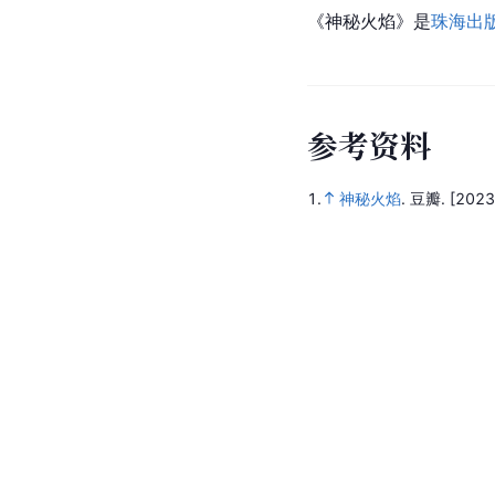
《神秘火焰》是
珠海出
参
考
资
料
1.
神秘火焰
.
豆瓣.
[2023