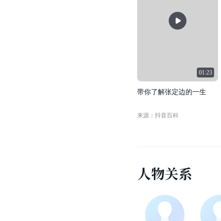
01:23
带
你
了
解
张
定
边
的
一
生
来源：抖音百科
人
物
关
系