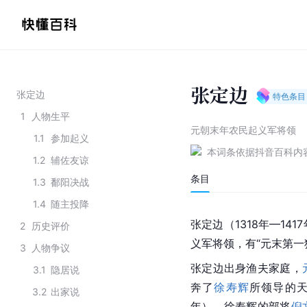
张定边
张定边
特色条目
1
人物生平
元朝末年农民起义军将领
1.1
参加起义
本词条依据抖音百科内
1.2
辅佐友谅
条目
1.3
鄱阳决战
1.4
随主投降
张定边（1318年—1417
2
历史评价
义军将领，有“元末第一
3
人物争议
张定边出身渔夫家庭，
3.1
隐居说
奔了
徐寿辉
所领导的
3.2
出家说
年），徐寿辉的部将
倪