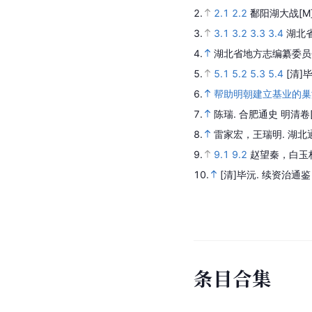
2.
2.1
2.2
鄱阳湖大战
[M
3.
3.1
3.2
3.3
3.4
湖北
4.
湖北省地方志编纂委员
5.
5.1
5.2
5.3
5.4
[清]
6.
帮助明朝建立基业的巢
7.
陈瑞.
合肥通史 明清卷
8.
雷家宏，王瑞明.
湖北
9.
9.1
9.2
赵望秦，白玉
10.
[清]毕沅.
续资治通鉴
条
目
合
集