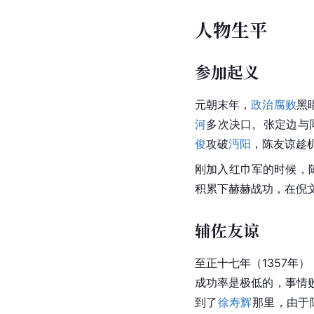
人物生平
参加起义
元朝
末年，
政治腐败
黑
河
多次决口。张定边与
俊
攻破
沔阳
，陈友谅趁
刚加入红巾军的时候，
积累下赫赫战功，在倪
辅佐友谅
至正十七年（1357
成功率是极低的，事情
到了
徐寿辉
那里，由于