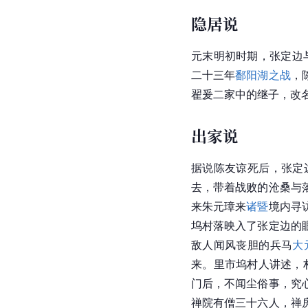
隐居说
元末明初时期，张定边
二十三年
鄱阳湖之战
，
翟爰二家中的继子，改
出家说
据说
陈友谅
死后，张定
去，带着战败的沧桑与
来朱元璋来
诸暨
境内寻
坞村落映入了张定边的
敌人闻风丧胆的兵马
大
来。里市坞村人讲述，
门后，不闻尘俗事，究
禅院有僧三十六人，禅