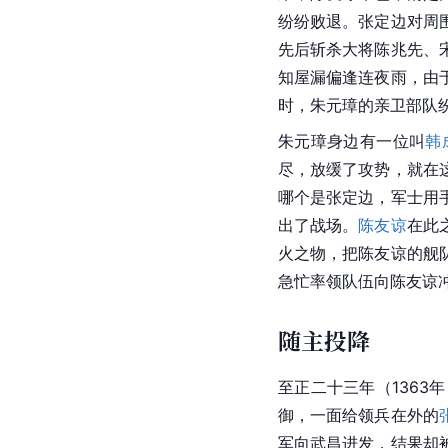
纷纷败退。张定边对周
先后斩杀大将陈兆先、
知屋漏偏逢连夜雨，由
时，朱元璋的亲卫部队
朱元璋身边有一位叫
韩
尽，放缓了攻势，就在
哪个是张定边，军士用
出了战场。
陈友谅
在此
火之物，把陈友谅的舰
急忙率领队伍向陈友谅
随主投降
至正二十三年（136
御，一面给领兵在外的
军向武昌进发，结果却