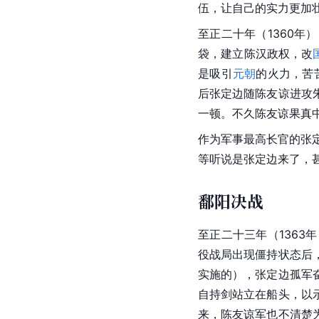
伍，让自己的实力更加
至正二十年（1360
袋，建立陈汉政权，改
是吸引
元朝
的火力，苦
后张定边随陈友谅进攻
一顿。不久陈友谅果真
作为军事最高长官的张
等听说是张定边来了，
鄱阳决战
至正二十三年（1363
役战局出现僵持状态后
实施的），张定边孤军
自持剑站立在船头，以
来，陈友谅军也不清楚