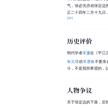
气，张必先亦劝张定边
正二十四年二月十九日
[
20
]
历史评价
明代学者
宋濂
在《平江
朱元璋
劝
常遇春
不要亲
斗，不是我所希望的，
人物争议
关于张定边的下落，后