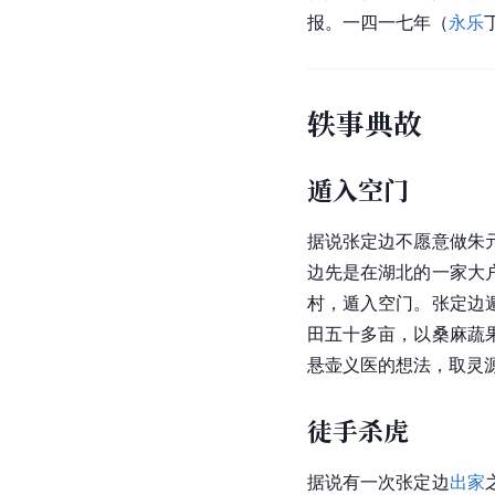
报。一四一七年（
永乐
轶事典故
遁入空门
据说张定边不愿意做朱
边先是在湖北的一家大
村，遁入空门。张定边
田五十多亩，以桑麻蔬
悬壶义医的想法，取灵
徒手杀虎
据说有一次张定边
出家