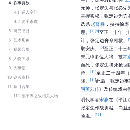
4
轶事典故
元帅，张定边与张必先
4.1
遁入空门
掌握实权，张定边为陈
4.2
徒手杀虎
诱杀
赵普胜
，挟持徐寿
5
研究书目
[
7
]
[
8
]
理。
至正二十年（1
[
6
艺术形象
计，张定边舍命相救。
[
5
]
取安庆。
至正二十三年
7
视频合集
朱元璋多位大将，被
常
8
人物关系
而死，张定边拼死抢回
9
大事记
[
11
]
帝。
至正二十四年（
10
参考资料
[
11
]
降。
此后，张定边事
11
条目合集
明英烈传
》及传统戏曲
11.1
鄱阳湖之战相关人物
明代学者
宋濂
在《平江
张定边作战勇猛，尚且
[
15
]
险境。