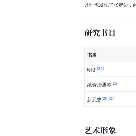
此时也发现了张定边，
研究书目
书名
[
24
]
明史
[
25
]
续资治通鉴
[
26
]
[
27
]
新元史
艺术形象