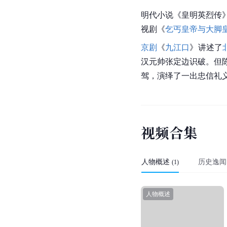
明代小说《皇明英烈传
视剧《
乞丐皇帝与大脚
京剧
《
九江口
》讲述了
汉
元帅张定边识破。但
驾，演绎了一出忠信礼
视
频
合
集
人物概述
历史逸闻
(
1
)
人物概述