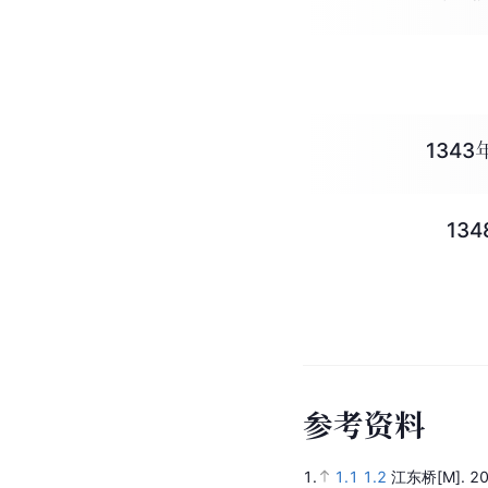
134
13
参
考
资
料
1.
1.1
1.2
江东桥
[M].
2