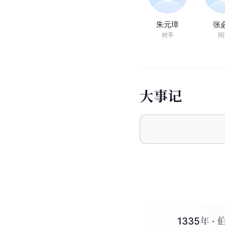
朱元璋
张
对手
同
大
事
记
1335年 