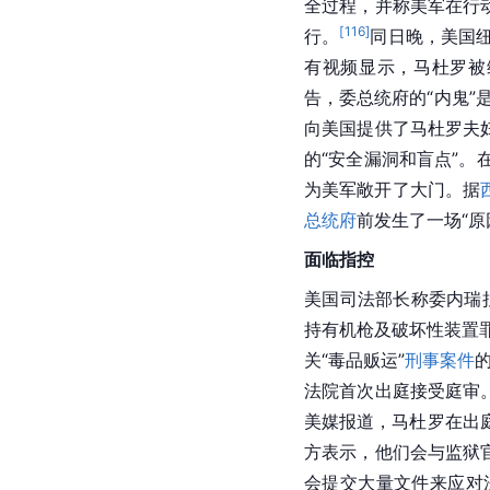
全过程，并称美军在行
[
116
]
行。
同日晚，美国
有视频显示，马杜罗被
告，委总统府的“内鬼”
向美国提供了马杜罗夫
的“安全漏洞和盲点”
为美军敞开了大门。据
总统府
前发生了一场“
面临指控
美国司法部
长称委内瑞
持有机枪及破坏性装置
关“毒品贩运”
刑事案件
法院首次出庭接受庭审
美媒报道，马杜罗在出
方表示，他们会与监狱
会提交大量文件来应对