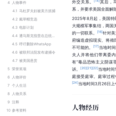
[
14
]
外交关系。
其后，
4
人物事件
系，并要求美国全面解
4.1
马杜罗夫妇被美方抓捕
2025年8月起，美国
4.2
戴草帽竞选
大规模军事集结，两国
4.3
电影计划
[
16
]
的一切联系。
针对美
4.4
遭马斯克指责在总统选举中舞弊
府编造虚拟现实、将殖
4.5
呼吁删除WhatsApp
[
17
]
不可能的。
当地时间
4.6
被联邦法院发布逮捕令
夫人并将他们带离委内
4.7
被美国悬赏
有“毒品恐怖主义阴谋
[
20
]
[
21
]
[
22
]
5
荣誉奖项
诉。
当地时间
庭接受庭审。庭审过程
6
人物评价
[
24
]
当地时间3月26日
7
个人生活
8
人物关系
9
注释
人物经历
10
参考资料