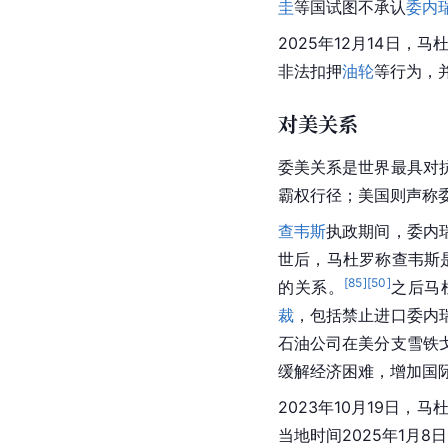
圭
等国试图不承认
委内
2025年12月14日
非法扣押
油轮
等行为，
对美关系
委美关系是世界最具对
霸权行径；美国则声称
查韦斯
执政期间，委内
世后，马杜罗称查韦斯
[
85
]
[
50
]
的关系。
之后马
裁
，包括禁止进口委内
石油公司在美分支雪铁
缓解经济困难，增加国
2023年10月19日
当地时间2025年1月