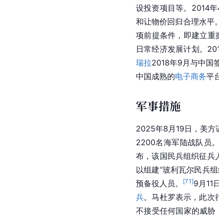
设投资项目等。2014
和让物价回归合理水平。2
项前提条件，即建立重
日常经济发展计划。20
瑞拉
2018年9月与中国
中国成熟的
电子商务
平
军事措施
2025年8月19日，美
2200名海军陆战队员
布，该国民兵组织征兵人
以组建“玻利瓦尔民兵组
[
71
]
预备役人员。
9月1
兵
。马杜罗表示，此次
不接受任何国家的威胁