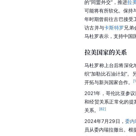
的“同盟外交”，推进
拉
可能将有所软化。保持
年时期曾前往古巴接受
访古并与
卡斯特罗
兄弟
马杜罗表示，支持中国
拉美国家的关系
马杜罗称上台后将深化
织“加勒比石油计划”。
[
开拓与新兴国家合作。
2021年，哥伦比亚参
和经贸关系正常化的提
[
82
]
关系。
2024年7月29日，
委内
员从委内瑞拉撤出。根