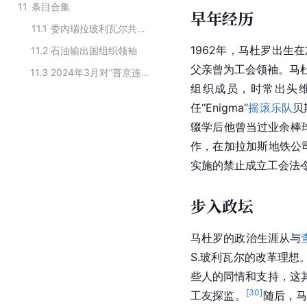
11
条目合集
早年经历
11.1
委内瑞拉玻利瓦尔共和国政府成员
1962年，马杜罗出
11.2
石油输出国组织领袖
父亲曾为工会领袖。马杜
11.3
2024年3月对“普京连任俄罗斯总统”表示祝贺的各国官员
组织成员，时常出头
任“Enigma”
摇滚乐队
贝
辍学后他曾当过业余棒
作，在加拉加斯地铁公
实施的禁止成立工会法
步入政坛
马杜罗的政治生涯从与
S.玻利瓦尔的改革理想。
些人的同情和支持，这
[
30
]
工友探监。
随后，马