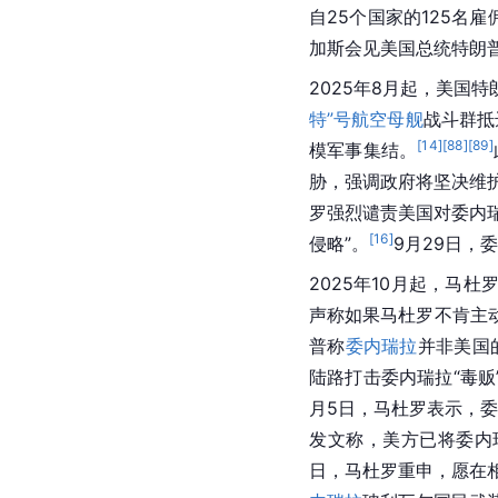
自25个国家的125名
加斯会见美国总统特朗
2025年8月起，美国
特”号航空母舰
战斗群抵
[
14
]
[
88
]
[
89
]
模军事集结。
胁，强调政府将坚决维
罗强烈谴责美国对委内
[
16
]
侵略”。
9月29日，
2025年10月起，马
声称如果马杜罗不肯主
普称
委内瑞拉
并非美国
陆路打击委内瑞拉“毒贩
月5日，马杜罗表示，
发文称，美方已将委内
日，马杜罗重申，愿在