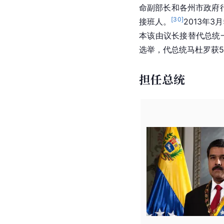
命副部长和各州市政府
[
30
]
接班人。
2013年
本该由议长接替代总统
选举，代总统马杜罗获50
担任总统