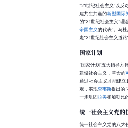
“21世纪社会主义”以
建共生共赢的
新型国际
的“21世纪社会主义”理
帝国主义
的代表”。马杜
走“21世纪社会主义道路
国家计划
“国家计划”五大指导方
建设社会主义，革命的
通过社会主义才能建立
观，实现
查韦斯
提出的
一步巩固
拉美
和加勒比
统一社会主义党的
统一社会主义党的八大