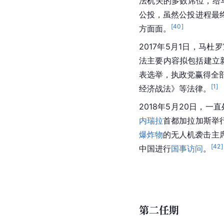
法机关的多数席位，给
公投，虽然公投进程最
[
40
]
方面面。
2017年5月1日，马
法主要内容拟包括建立
表选举，执政党赢得全
[
1
]
经济战法》等法律。
2018年5月20日，
内瑞拉
首都加拉加斯举
爆炸物
的无人机袭击主
[
42
]
中国进行
国事访问
。
第二任期