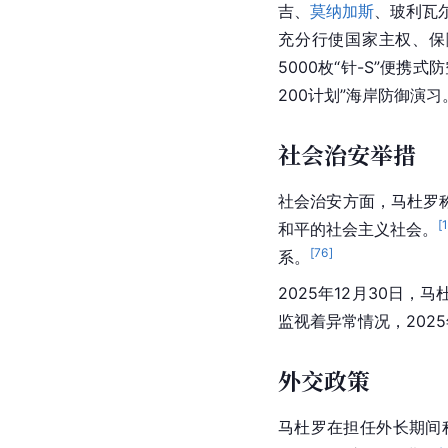
吉、
莫纳加斯
、玻利瓦
充分行使国家主权、保
5000枚“针-S”便
200计划”海岸防御演
社会治安举措
社会治安方面，马杜罗
[
和平的社会主义社会。
[
76
]
系。
2025年12月30日
监视着异常情况，202
外交政策
马杜罗在担任外长期间