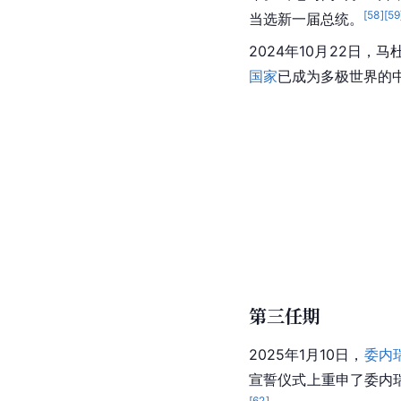
[
58
]
[
59
当选新一届总统。
2024年10月22日，
国家
已成为多极世界的
第三任期
2025年1月10日，
委内
宣誓仪式上重申了委内
[
62
]