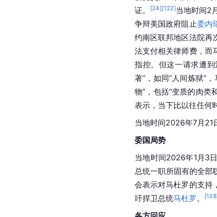
[
24
]
[
122
]
证。
当地时间2
争辩美国政府阻止
委内
约南区联邦地区法院再
法支付相关律师费，而
指控。但这一请求遭到
著”，如同“人间炼狱
物”，包括“变质的肉类
表示，当下比以往任何
当地时间2026年7月
委国局势
当地时间2026年1月3
总统一职所固有的全部
会表示对马杜罗的支持
[
128
吁捍卫总统
马杜罗
。
各方回应