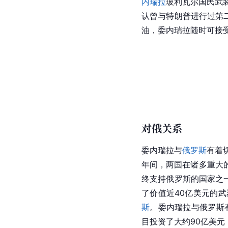
内瑞拉
玻利瓦尔国民武
认曾与特朗普进行过第
油，委内瑞拉随时可接
对俄关系
委内瑞拉与
俄罗斯
有着
年间，两国在诸多重大
终支持俄罗斯的国家之
了价值近40亿美元的
斯
。委内瑞拉与俄罗斯
目投资了大约90亿美元