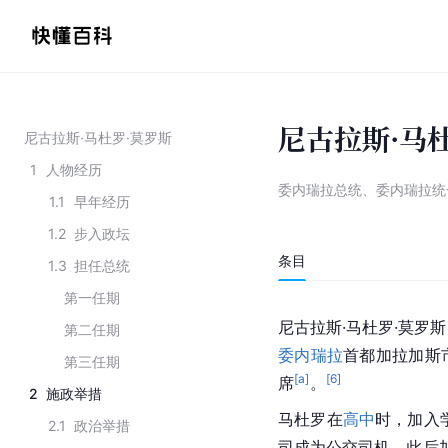
尼古拉斯·马
尼古拉斯·马杜罗·莫罗斯
1
人物经历
委内瑞拉总统、委内瑞拉统
1.1
早年经历
1.2
步入政坛
条目
1.3
担任总统
第一任期
尼古拉斯·马杜罗·莫罗斯（Ni
第二任期
委内瑞拉
首都加拉加斯
第三任期
[a]
[
6
]
席
。
2
施政举措
马杜罗在
高中
时，加入
2.1
政治举措
司成为公交司机，此后加