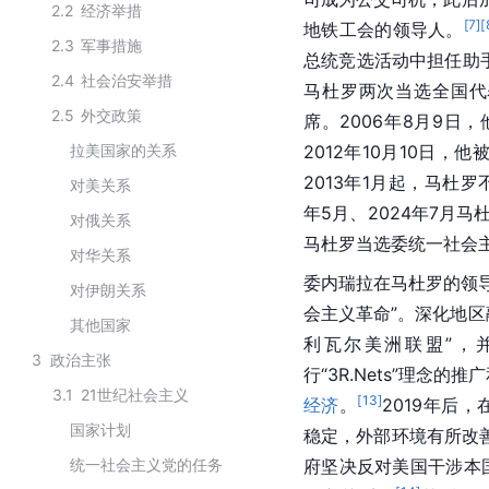
2.2
经济举措
[
7
]
[
地铁工会的领导人。
2.3
军事措施
总统竞选活动中担任助手
2.4
社会治安举措
马杜罗两次当选全国代
2.5
外交政策
席。2006年8月9日
拉美国家的关系
2012年10月10日
2013年1月起，马杜
对美关系
年5月、2024年7月马
对俄关系
马杜罗当选委统一社会主
对华关系
委内瑞拉在马杜罗的领导
对伊朗关系
会主义革命”。深化地
其他国家
利瓦尔美洲联盟”，
3
政治主张
行“3R.Nets”理念的推
3.1
21世纪社会主义
[
13
]
经济
。
2019年后
国家计划
稳定，外部环境有所改
统一社会主义党的任务
府坚决反对美国干涉本