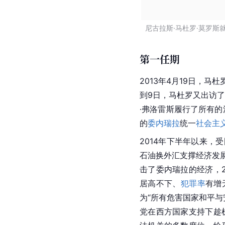
尼古拉斯·马杜罗·莫罗斯
第一任期
2013年4月19日，
到9日，马杜罗又出访
·弗洛雷斯履行了所有
的
委内瑞拉
统一
社会主
2014年下半年以来
石油换外汇支撑经济发
击了委内瑞拉的经济，
居高不下、
犯罪率
有增
为“所有危害国家和平与
党在西方国家支持下趁