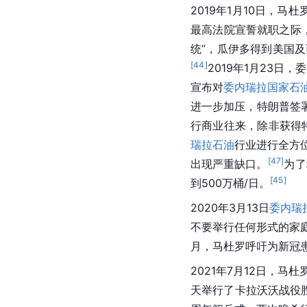
2019年1月10日，马杜
最高法院宣誓就职之际
统”，瓜伊多得到美国
[
44
]
2019年1月23
宣布对
委内瑞拉国家石
进一步加压，特朗普签署
行商业往来，除非获得
瑞拉石油
行业进行全方
[
47
]
出现严重缺口。
为了
[
45
]
到500万桶/日。
2020年3月13日
委内瑞
不要举行任何形式的家
月，马杜罗呼吁为新冠
2021年7月12日，
天举行了卡拉沃沃战役胜