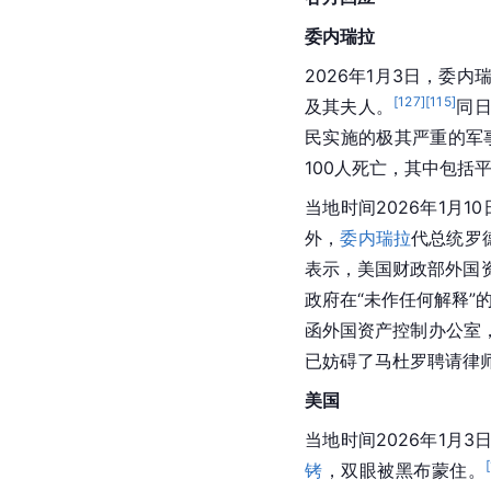
委内瑞拉
2026年1月3日，
[
127
]
[
115
]
及其夫人。
同
民实施的极其严重的军
100人死亡，其中包
当地时间2026年1月1
外，
委内瑞拉
代总统罗
表示，美国财政部外国
政府在“未作任何解释”
函外国资产控制办公室
已妨碍了马杜罗聘请律
美国
当地时间2026年1月
[
铐
，双眼被黑布蒙住。