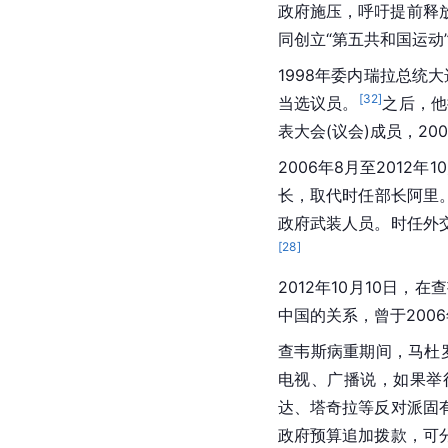
政府施压，呼吁提前释放
同创立“第五共和国运动
1998年委内瑞拉总
[
32
]
当选议员。
之后，他
表大会(议会)成员，20
2006年8月至2012年
长，取代时任部长阿里
政府武装人员。时任外
[
28
]
2012年10月10日
中国的关系，曾于2006
查韦斯病重期间，马杜
电视、广播说，如果举
达、塔奇拉等反对派固
政府预算追加拨款，可