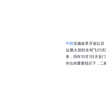
中国
实施
改革开放
以后
运载火箭
的全程飞行试
务，同年10月1日
天安门
作出的重要指示下，二