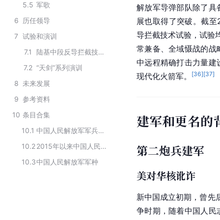
5.5
军歌
解放军导弹部队除了具
6
历任领导
展也取得了突破。截至2
导拦截技术
试验，试验
7
试验和演训
常兼备、全域慑战的战
7.1
陆基中段反导拦截技术试验
中远程精确打击力量建
7.2
“天剑”系列演训
[
36
]
[
37
]
现代化火箭军。
8
未来发展
9
参考资料
10
条目合集
建军和更名的
10.1
中国人民解放军军兵种结构布局
10.2
2015年以来中国人民解放军五大军种
第二炮兵建军
10.3
中国人民解放军军种
美对华核讹诈
新中国成立
初期，曾先
争
时期，随着
中国人民