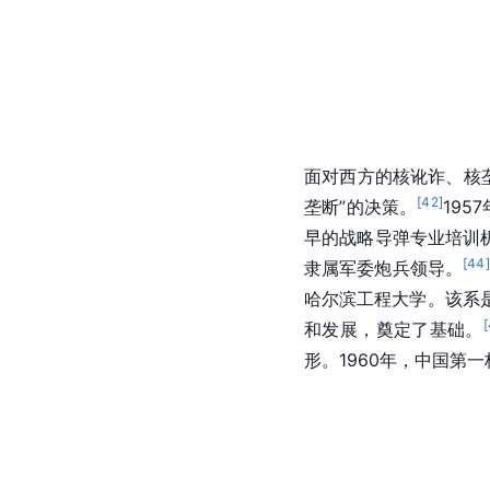
面对西方的核讹诈、核垄
[
42
]
垄断”的决策。
19
早的
战略导弹
专业
培训
[
44
]
隶属军委炮兵领导。
哈尔滨工程大学
。该系
[
和发展，奠定了基础。
形。1960年，中国第一