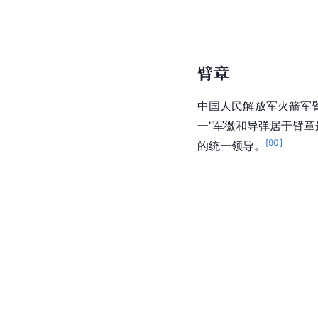
臂章
中国人民解放军火箭军臂
一”军徽和导弹居于臂
[
90
]
的统一领导。