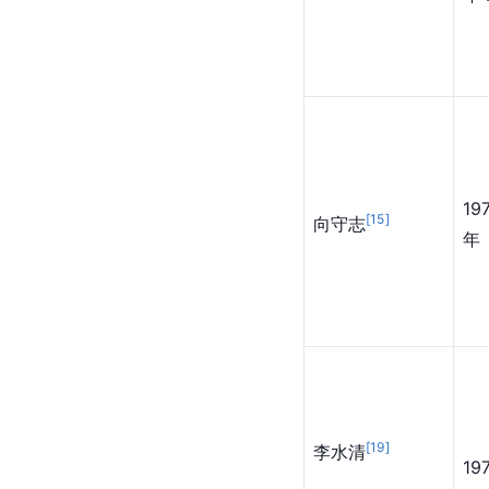
19
[
15
]
向守志
年
[
19
]
李水清
19