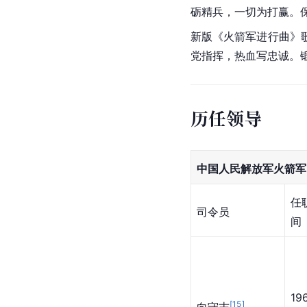
砺精兵，一切为打赢。
新版《火箭军进行曲》
党指挥，热血写忠诚。
历任领导
中国人民解放军火箭军
任
司令员
间
1
[
15
]