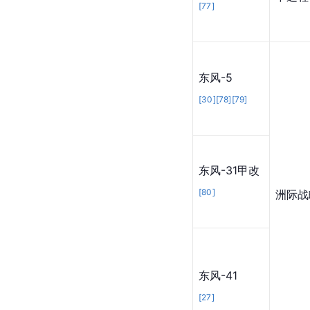
[
77
]
东风-5
[
30
]
[
78
]
[
79
]
东风-31甲改
[
80
]
洲际战
东风-41
[
27
]