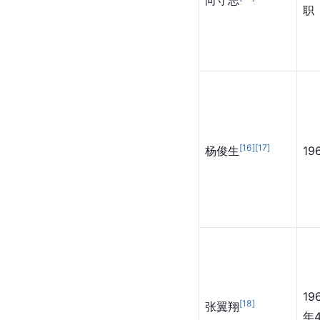
向守志
职
[
16
]
[
17
]
杨俊生
1
19
[
18
]
张翼翔
年