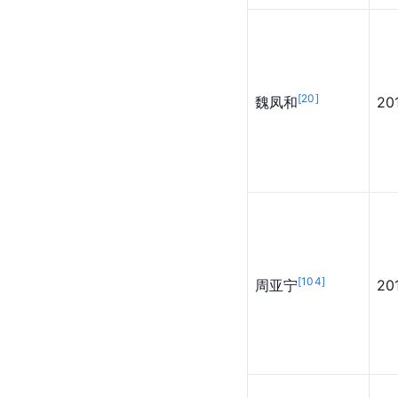
[
20
]
魏凤和
20
[
104
]
周亚宁
2