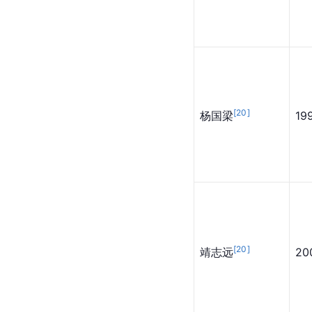
[
20
]
杨国梁
19
[
20
]
靖志远
20