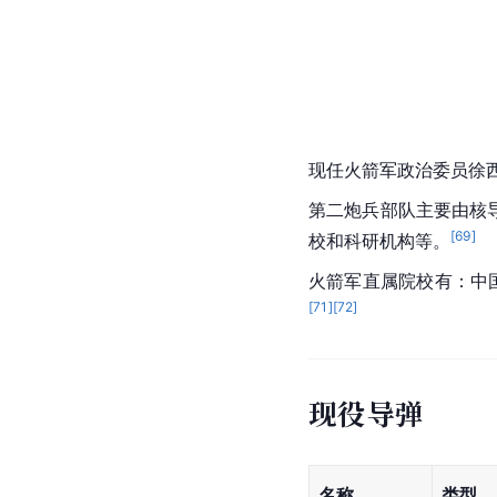
现任火箭军政治委员徐西
第二炮兵部队主要由
核
[
69
]
校和科研机构等。
火箭军直属院校有：
中
[
71
]
[
72
]
现役导弹
名称
类型