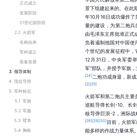
正式成立
景下组建起来的。在此期
发展阶段
年10月16日成功爆炸
21世纪新阶段
量的建设，为第二炮兵
2.2
火箭军
由毛泽东主席批准正式
名称由来
负着遏制他国对中国使
个世纪的发展征程中，
军种成立
12月31日，中央军
装备发展
军”部队，并授予军旗
3
领导体制
[
24
]
二炮功成身退，新成
4
现役导弹
[
2
]
[
25
]
5
军种标志
火箭军和第二炮兵主要
5.1
军旗
巡航导弹
长剑-10
、长剑
5.2
军服
核导弹
巨浪-2，洲际
5.3
臂章
[
28
]
[
29
]
[
30
]
目前，火箭军
5.4
胸标
能多样的作战力量体系