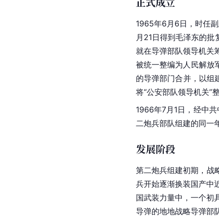
正式成立
1965年6月6日，时任副
月21日得到毛泽东的
就在导弹部队领导机关筹
被统一整编为人民解放
的
导弹
部门合并，以组
将“公安部队
领导机关
”
1966年7月1日，经
二炮兵部队组建的同一
发展阶段
第二炮兵组建初期，战
兵开始逐渐换装国产中
国
武装力量
中，一个初
导弹
的地地战略导弹部