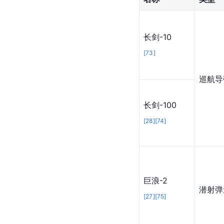
长剑-10
[
73
]
巡航
导
长剑-100
[
28
]
[
74
]
巨浪-2
潜射弹
[
27
]
[
75
]