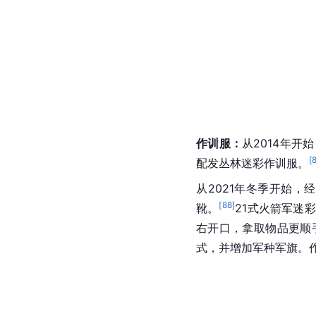
作训服
：
从2014年
[
配发
丛林迷彩
作训服。
从2021年冬季开始，
[
88
]
靴
。
21式火箭军
迷彩
右开口，拿取物品更顺
式，并增加军种
军旗
。