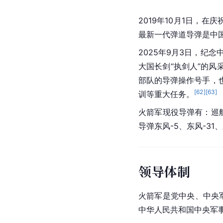
2019年10月1日，在
最新一代弹道导弹是中
2025年9月3日，纪
大国长剑“执剑人”的
部队的导弹操作号手，
[
62
]
[
63
]
训等重大任务。
火箭军现役
导弹
有：巡
导弹
东风-5
、东风-31
领导体制
火箭军是党中央、中央
中华人民共和国中央军