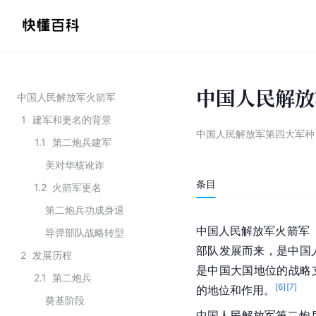
中国人民解放
中国人民解放军火箭军
1
建军和更名的背景
中国人民解放军第四大军种
1.1
第二炮兵建军
美对华核讹诈
条目
1.2
火箭军更名
第二炮兵功成身退
中国人民解放军火箭军（简
导弹部队战略转型
部队发展而来，是中国
2
发展历程
是中国大国地位的战略
2.1
第二炮兵
[
6
]
[
7
]
的地位和作用。
奠基阶段
中国人民解放军第二炮