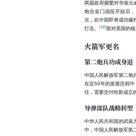
两届政府频繁对华发出
炮击金门战役开始后，
次，在中国即将成功爆
[
38
]
打击。
面对美国的核
火箭军更名
第二炮兵功成身退
中国人民解放军第二炮
在近50年的发展历程
任，需要交付给新成立
导弹部队战略转型
中华人民共和国
的
武装
中，中国人民解放军第二