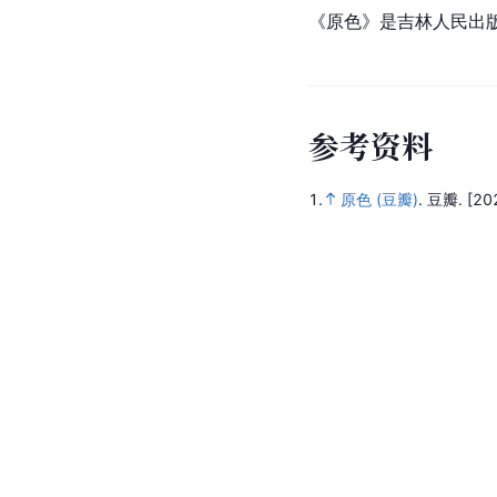
《原色》是吉林人民出
参
考
资
料
1.
原色 (豆瓣)
.
豆瓣.
[20