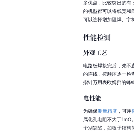
多优点，比较突出的有
的机型都可以将线宽和间
可以选择增加阻焊、
字
性能检测
外观工艺
电路板焊接完后，先不
的连线，按顺序逐一检
指针
万用表
欧姆挡的
蜂
电性能
为确保
测量精度
，可用
属化孔电阻不大于1mΩ
个别缺陷，如板子结构