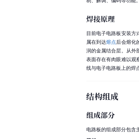
制、解调、编码等功能
焊接原理
目前
电子
电路板安装方
属在到达
熔点
后会熔化
润的金属结合层。从外
表面存在有肉眼难以观
线与电子电路板上的焊
结构组成
组成部分
电路板的组成部分包含