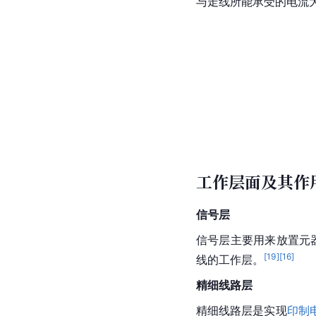
与走线所能承受的电流
工作层面及其作
信号层
信号层主要用来放置元
[
19
]
[
16
]
线的工作层。
精细线路层
精细线路层是实现
印制