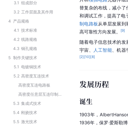
3.1
组成部分
替复杂的布线，减小了
3.2
工作层面及其作用
和调试工作，提高了
电
4
产品规格
制电路板
从单层发展到
4.1
技术标准
[
9
]
高可靠性方向发展。
4.2
线路规格
随着电子信息技术的发
4.3
铜孔规格
宇宙
、
人工智能
、
机器
[
2
]
[
10
]
[
8
]
5
制作关键技术
5.1
电镀铜技术
5.2
高密度互连技术
发展历程
高密度互连电路板
高密度任意层互连印制电路板
诞生
5.3
集成式技术
5.4
刚挠技术
1903年，Albert
5.5
激光技术
1936年，保罗·爱斯