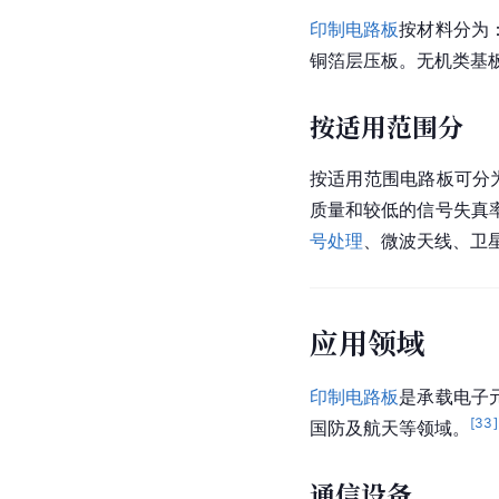
印制电路板
按材料分为
铜箔层压板。无机类基
按适用范围分
按适用范围电路板可分
质量和较低的信号失真
号处理
、
微波天线
、卫
应用领域
印制电路板
是承载电子
[
33
]
国防及航天等领域。
通信设备