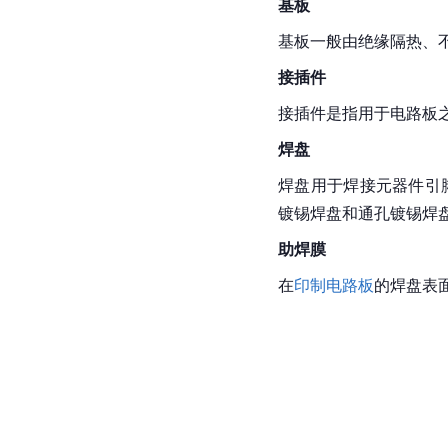
基板
基板一般由绝缘隔热、
接插件
接插件是指用于电路板
焊盘
焊盘用于焊接元器件
引
镀锡
焊盘和通孔镀锡焊
助焊膜
在
印制电路板
的焊盘表