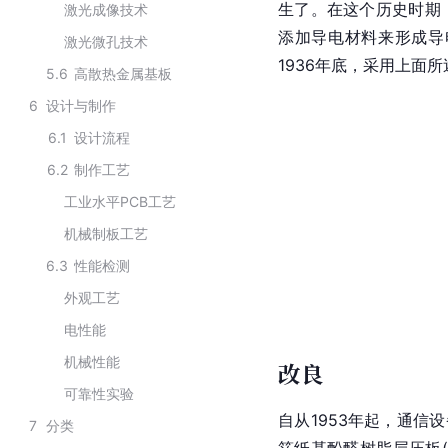
生了。在这个历史时期
激光成像技术
添加导电材料来形成导
激光微孔技术
1936年底，采用上面
5.6
高散热金属基板
6
设计与制作
6.1
设计流程
6.2
制作工艺
工业水平PCB工艺
机械制板工艺
6.3
性能检测
外观工艺
电性能
机械性能
改良
可靠性实验
自从1953年起，
通信设
7
分类
箔
纸基
酚醛
树脂
层压板