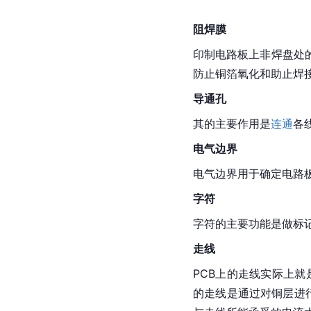
阻焊膜
印制电路板上非焊盘处
防止铜箔氧化和助止焊
导通孔
其的主要作用是
连通
各
电气边界
电气边界用于确定电路
字符
字符的主要功能是做标
走线
PCB
上的走线实际上就
的走线是通过对铜层进