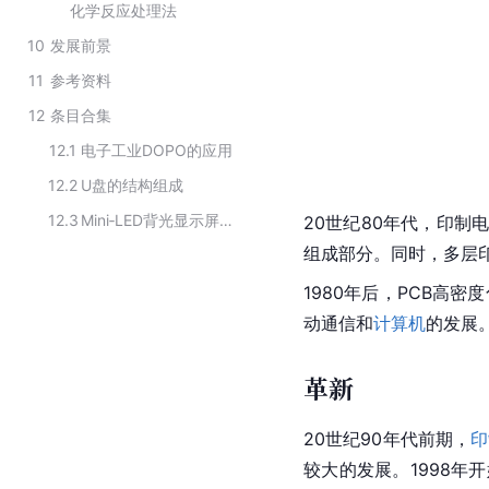
化学反应处理法
10
发展前景
11
参考资料
12
条目合集
12.1
电子工业DOPO的应用
12.2
U盘的结构组成
12.3
Mini‑LED背光显示屏的主要构成
20世纪80年代，印
组成部分。同时，多层
1980年后，
PCB
高密度
动通信和
计算机
的发展
革新
20世纪90年代前期，
印
较大的发展。1998