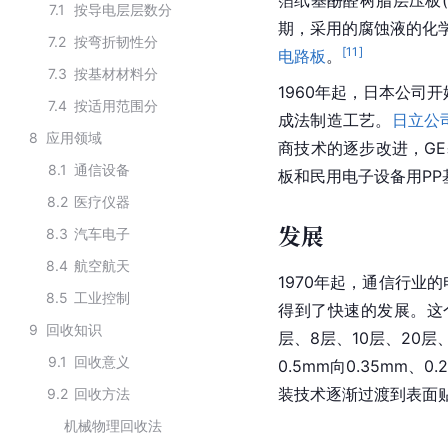
7.1
按导电层层数分
期，采用的腐蚀液的化
7.2
按弯折韧性分
[
11
]
电路板
。
7.3
按基材材料分
1960年起，日本公司
7.4
按适用范围分
成法制造工艺。
日立公
8
应用领域
商技术的逐步改进，GE
8.1
通信设备
板和民用电子设备用PP
8.2
医疗仪器
发展
8.3
汽车电子
8.4
航空航天
1970年起，通信行业的
8.5
工业控制
得到了快速的发展。这
9
回收知识
层、8层、10层、20
9.1
回收意义
0.5mm向0.35mm
装技术逐渐过渡到
表面
9.2
回收方法
机械物理回收法