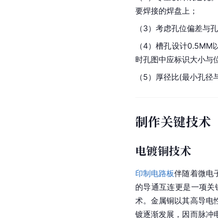
要焊接的
焊盘
上；
（3）考虑孔位偏差与孔
（4）槽孔设计0.5
时孔图中应标识大小与
（5）厚径比(最小孔径与板
制作关键技术
电镀铜技术
印制电路板
伴随着
微电
的导通互连更是一项关
术。金属铜以其高导电
镀逐渐发展，因而脉冲