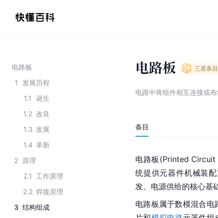
电路板
电路板
三星
条目
1
发展历程
电路中将组件相互连接或布
1.1
诞生
1.2
改良
条目
1.3
发展
1.4
革新
电路板(Printed Circu
2
原理
统提供元器件机械装配
2.1
工作原理
发、电源供给的核心基础
2.2
焊接原理
电路板属于数模混合电
3
结构组成
片和
模拟电路
元器件组