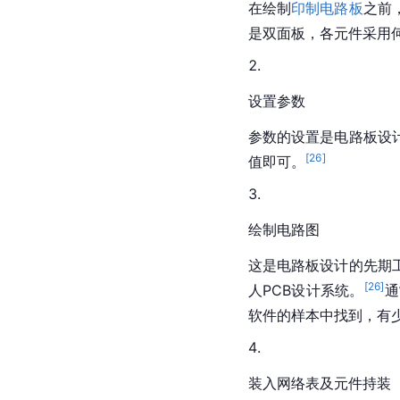
在绘制
印制电路板
之前
是
双面板
，各元件采用
设置参数
参数的设置是电路板设
[
26
]
值即可。
绘制电路图
这是电路板设计的先期
[
26
]
人PCB设计系统。
通
软件的样本中找到，有
装入网络表及元件持装