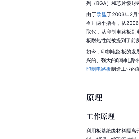
列（BGA）和芯片级封
由于
欧盟
于2003年
令》两个指令，从200
取代，从印制电路板到
板耐热性能被提到了前
如今，印制电路板的发
兴的、强大的印制电路
印制电路板
制造工业的
原理
工作原理
利用板基
绝缘材料
隔离