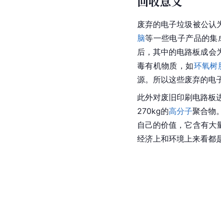
回收意义
废弃的
电子
垃圾被公认
脑
等一些电子产品的
集
后，其中的电路板成会
毒有机物质，如
环氧树
源。所以这些废弃的电
此外对废旧印刷电路板进行
270kg的
高分子
聚合物
自己的价值，它含有大
经济上和环境上来看都