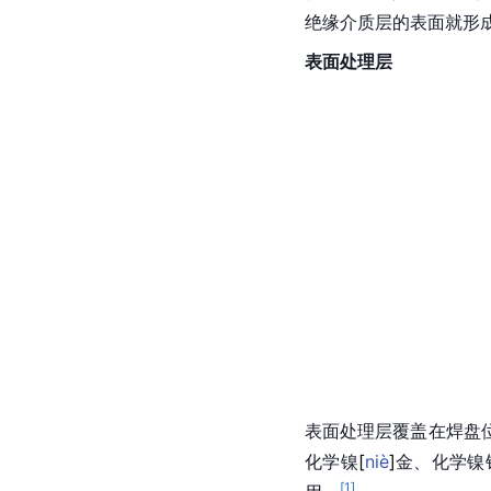
绝缘介质
层的表面就形
表面处理
层
表面处理层覆盖在
焊盘
化学
镍
[
niè
]
金、化学镍
[
1
]