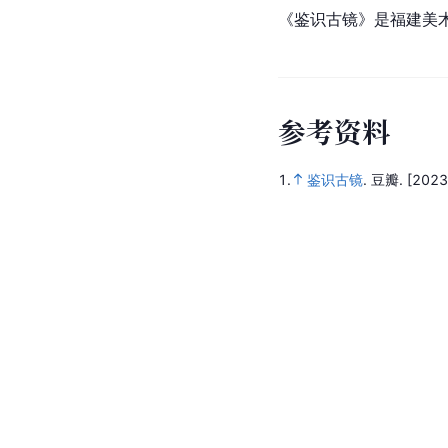
《鉴识古镜》是福建美
参
考
资
料
1.
鉴识古镜
.
豆瓣.
[2023