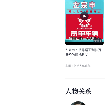
04:54
左
宗
申
：
从
修
理
工
到
亿
万
身
价
的
摩
托
教
父
来源：创始人俱乐部
人
物
关
系