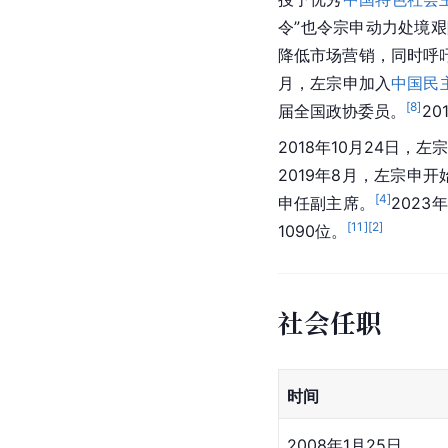
令”也令宗申动力处境
降低市场营销，同时呼
月，左宗申加入
中国民
[
8
]
届全国政协委员。
20
2018年10月24日
2019年8月，左宗申
[
4
]
申任副主席。
202
[
11
]
[
2
]
1090位。
社会任职
时间
2008年1月25日