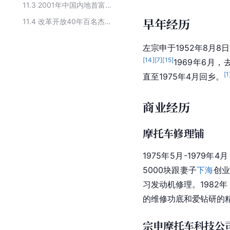
11.3
2001年中国内地首富排行榜
早年经历
11.4
改革开放40年百名杰出民营企业家名单
左宗申于1952年8月8
[
14
]
[
7
]
[
15
]
1969年6月
[
1
直至1975年4月回乡。
商业经历
摩托车修理铺
1975年5月-1979年
5000块跟妻子
下海
创
习
发动机
修理。1982
的维修功底和爱钻研的
宗申摩托车科技公