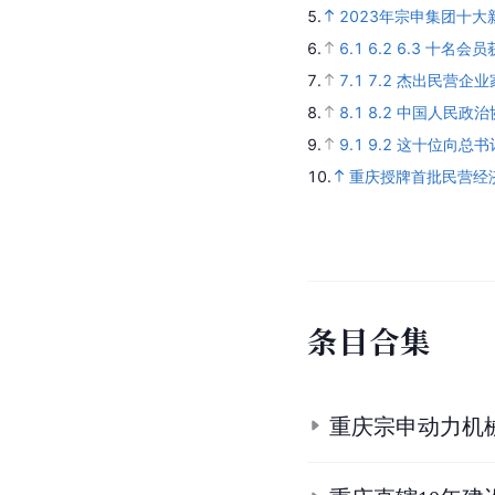
5.
2023年宗申集团十大新
6.
6.1
6.2
6.3
十名会员
7.
7.1
7.2
杰出民营企业
8.
8.1
8.2
中国人民政治
9.
9.1
9.2
这十位向总书
10.
重庆授牌首批民营经
条
目
合
集
重庆宗申动力机