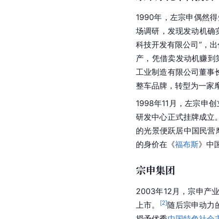
1990年，左宗申偶
场调研，发现发动机确实
科技开发有限公司”，出
产，凭借卖发动机赚到
工业制造有限公司
董事
整车品牌，转型为一家
1998年11月，左宗
研发中心正式挂牌成立
的光景便跃居中国民营
的身价在《
福布斯
》中
宗申集团
2003年12月，宗申
[
2
]
上市。
随后宗申动力
授予优秀
中国特色社会