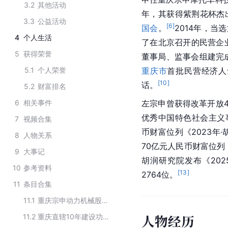
3.2
其他活动
年，其获得紫荆花杯杰
3.3
公益活动
[
6
]
国会
。
2014年，当
4
个人生活
了在北京召开的民营企
5
获得荣誉
董事局、监事会组建完
5.1
个人荣誉
重庆市
首批民营经济人
[
10
]
话。
5.2
财富排名
6
相关事件
左宗申曾获得改革开放
优秀中国特色社会主义
7
视频合集
币财富位列《2023年·
8
人物关系
70亿元人民币财富位列《
9
大事记
胡润研究院发布《20
10
参考资料
[
13
]
2764位。
11
条目合集
11.1
重庆宗申动力机械股份有限公司第八届董事会成员
人物经历
11.2
重庆直辖10年建设功臣名单