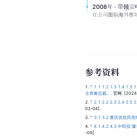
2008年 · 带
在公司面临海外市
参
考
资
料
1.
1.1
1.2
1.3
1.4
1.5
1
主席兼总裁。
.
官网.
[2024
2.
2.1
2.2
2.3
2.4
2.5
2
03-04].
3.
3.1
3.2
重庆首批民营
4.
4.1
4.2
4.3
中民投“
-09].