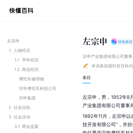
左宗申
左宗申
特色条目
1
人物经历
宗申产业集团有限公司董事
1.1
早年经历
本词条依据抖音百科内
1.2
商业经历
条目
摩托车修理铺
宗申摩托车科技公司
左宗申，男，1952年8
宗申集团
产业集团有限公司董事
2
社会任职
1992年11月，左宗
3
社会活动
技开发有限公司”，并担任总
3.1
两会提案
申任重庆宗申摩托车科