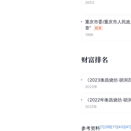
2003
重庆市委/重庆市人民政
章”
获奖
1999
财富排名
《2023衡昌烧坊·胡润
2023年
《2022年衡昌烧坊·胡
2022年
[
1
]
[
39
]
[
11
]
[
40
]
[
41
参考资料