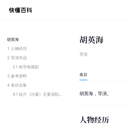
胡英海
胡英海
1
人物经历
导演
2
导演作品
2.1
执导电视剧
条目
3
参考资料
4
条目合集
胡英海，导演。
4.1
短片《沙巢》主要演职员
人物经历