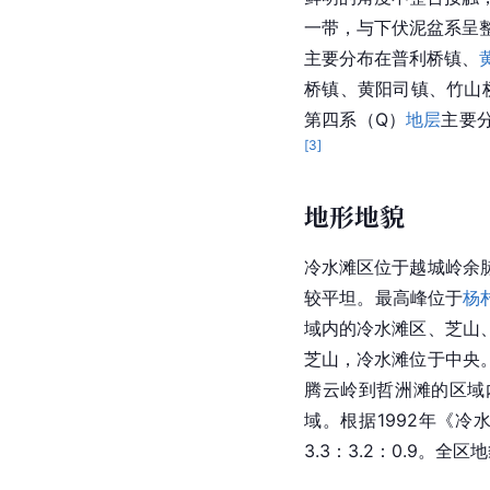
一带，与下伏泥盆系呈
主要分布在普利桥镇、
桥镇、黄阳司镇、竹山
第四系（Q）
地层
主要
[
3
]
地形地貌
冷水滩区位于越城岭余
较平坦。最高峰位于
杨
域内的冷水滩区、芝山
芝山，冷水滩位于中央
腾云岭到哲洲滩的区域
域。根据1992年《冷
3.3：3.2：0.9