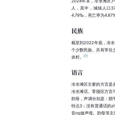
2024年末，冷水滩区户
人，其中，城镇人口37
4.79‰，死亡率为4.8
民族
截至到2022年底，冷
个少数民族。共有常住少
[
7
]
农村。
语言
冷水滩区主要的方言是
冷水滩话。零陵区方言
韵母
，声调分别是：阴平
特点3：没有普通话的zh
音ng做声母。韵母等主要特