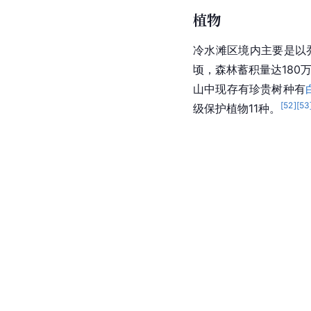
植物
冷水滩区境内主要是以
顷，森林蓄积量达180
山中现
存有
珍贵树种有
[
52
]
[
53
级保护植物11种。