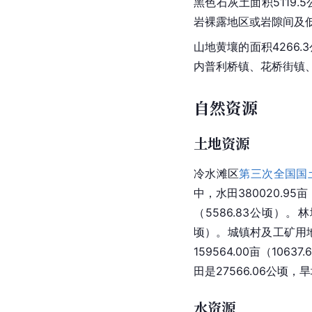
黑色石灰土面积5119
岩裸露地区或岩隙间及
山地黄壤的面积4266
内普利桥镇、花桥街镇
自然资源
土地资源
冷水滩区
第三次全国国
中，水田380020.95亩
（5586.83公顷）。林地
顷）。城镇村及工矿用地23
159564.00亩（1063
田是27566.06公顷，
水资源