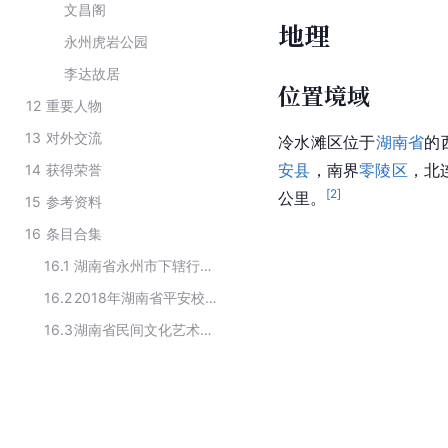
文昌阁
地理
永州虎岩公园
李达故居
位置境域
12
重要人物
13
对外交流
冷水滩区位于
湖南省
的
安县
，南界
零陵区
，北
14
获得荣誉
[
2
]
公里。
15
参考资料
16
条目合集
16.1
湖南省永州市下辖行政区划
16.2
2018年湖南省平安校园建设先进县市区
16.3
湖南省民间文化艺术之乡