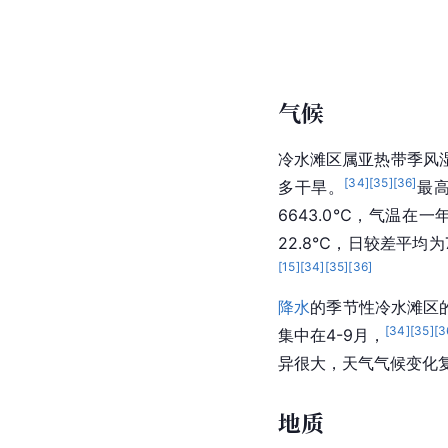
气候
冷水滩区属亚热带季风
[
34
]
[
35
]
[
36
]
多干旱。
最高
6643.0℃，气温在
22.8℃，日较差平均为
[
15
]
[
34
]
[
35
]
[
36
]
降水
的季节性冷水滩区
[
34
]
[
35
]
[
3
集中在4-9月，
异很大，天气气候变化
地质