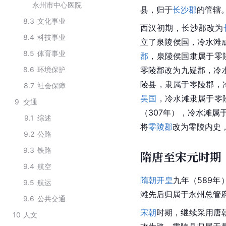
永州市中心医院
县，归于
长沙郡
的管辖
8.3
文化事业
西汉初期，长沙郡改为
8.4
科技事业
立了泉陵侯国，冷水滩
8.5
体育事业
郡
，泉陵侯国隶属于零
8.6
环境保护
零陵郡改为九嶷郡，冷
陵县，隶属于零陵郡，
8.7
社会保障
吴国
，冷水滩隶属于零
9
交通
（307年），冷水滩属
9.1
综述
将
零陵郡
改为零陵内史
9.2
公路
9.3
铁路
隋唐至宋元时期
9.4
航空
隋朝
开皇
九年（589
9.5
航运
滩先后归属于永州总管
9.6
公共交通
宋朝
时期，继续采用
唐
10
人文