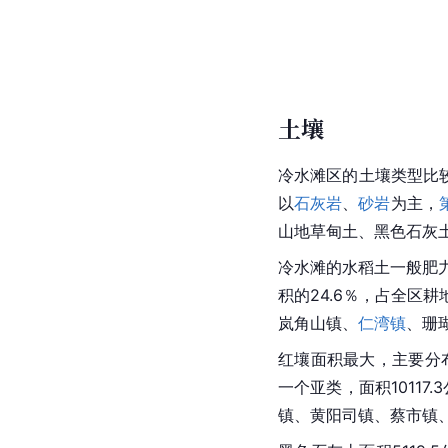
土壤
冷水滩区的土壤类型比较
以
石灰岩
、
砂岩
为主，
山地草甸土、黑色石灰
冷水滩的水稻土一般肥
积的24.6％，占全区
岚角山镇、
仁湾镇
、珊
红壤面积最大，主要分
一个亚类，面积10117
镇、黄阳司镇、蔡市镇