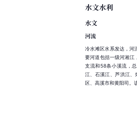
水文水利
水文
河流
冷水滩区
水系
发达，河
要河道包括一级河
湘江
支流和58条小溪流，总长
江、石溪江、芦洪江、
区、高溪市和黄阳司。该