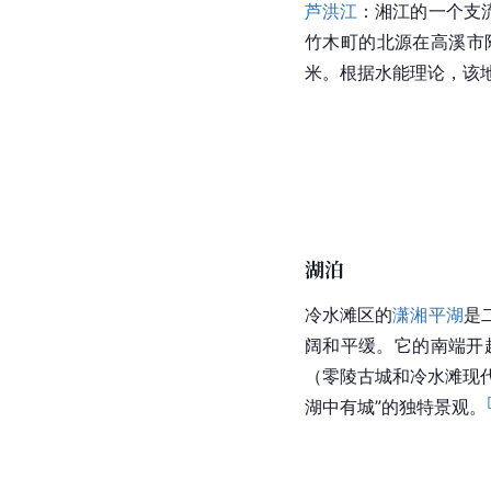
芦洪江
：
湘江
的一个支
竹木町的北源在高溪市
米。根据水能理论，该地
湖泊
冷水滩区的
潇湘平湖
是
阔和平缓。它的南端开
（零陵古城和冷水滩现代
湖中有城”的独特景观。