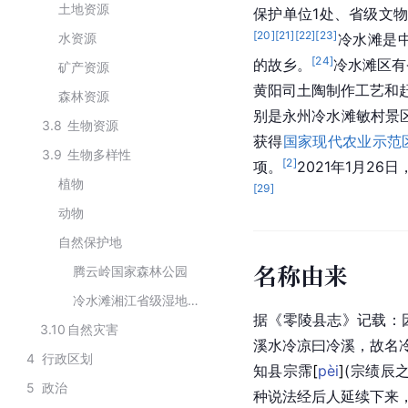
土地资源
保护单位1处、省级文物
[
20
]
[
21
]
[
22
]
[
23
]
水资源
冷水滩是
[
24
]
的故乡。
冷水滩区有
矿产资源
黄阳司土陶制作工艺和
森林资源
别是永州冷水滩敏村景
3.8
生物资源
获得
国家现代农业示范
3.9
生物多样性
[
2
]
项。
2021年1月2
植物
[
29
]
动物
自然保护地
名称由来
腾云岭国家森林公园
冷水滩湘江省级湿地公园
据《零陵县志》记载：
3.10
自然灾害
溪水冷凉曰冷溪，故名
4
行政区划
知县宗
霈
[
pèi
]
(宗绩辰
5
政治
种说法经后人延续下来