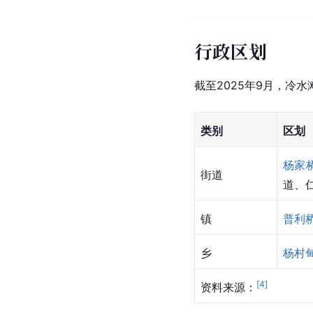
行政区划
截至2025年9月，冷水
类别
区划
杨家
街道
道、
镇
普利
乡
杨村
[
4
]
资料来源：