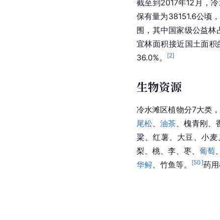
截至到2017年12月，
保有量为38151.6公
围，其中国家级公益林占1
宜林面积接近国土面积的1
[
2
]
36.0%。
生物资源
冷水滩区植物分7大类
尾松
、
油茶
、槐青刚、
粱、红薯、大豆、小麦
梨、桃、李、枣、
葡萄
[
50
]
华鲟
、竹鱼等。
药用