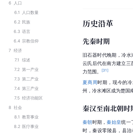
6
人口
6.1
人口数量
历史沿革
6.2
民族
6.3
语言
先秦时期
6.4
宗教信仰
7
经济
旧石器时代
晚期，冷水
7.1
综述
云氏后代在南方建立
三
7.2
第一产业
[
31
]
力范围
。
7.3
第二产业
夏商周
时期，现今的冷
7.4
第三产业
州，冷水滩区成为楚国
7.5
经济功能区
秦汉至南北朝时
8
社会
8.1
教育事业
秦朝
时期，
秦始皇
统一
8.2
医疗事业
时，秦设零陵县，县治