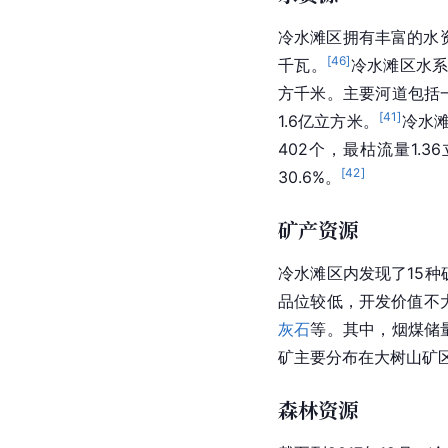
冷水滩区拥有丰富的水
[
46
]
千瓦。
冷水滩区
水
方千米。主要河道包括
[
41
]
1.6亿立方米。
冷水滩
402个，最枯流量1.3
[
42
]
30.6%。
矿产资源
冷水滩区内发现了15
品位较低，开发价值不
灰石
等。其中，烟煤储量
矿主要分布在大树山矿区，
森林资源