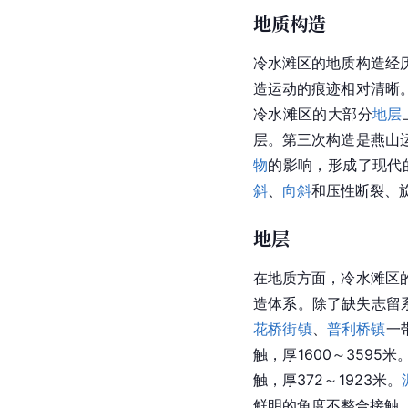
地质构造
冷水滩区的地质构造经
造运动的痕迹相对清晰
冷水滩区的大部分
地层
层。第三次构造是燕山
物
的影响，形成了现代
斜
、
向斜
和压性断裂、旋
地层
在地质方面，冷水滩区
造体系。除了缺失志留
花桥街镇
、
普利桥镇
一
触，厚1600～3595米
触，厚372～1923米。
鲜明的角度不整合接触，