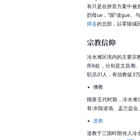
有只是在拼音方案中被
韵母ue，"国"读gue。
牌县
的北部，以零陵城
宗教信仰
冷水滩区境内的主要宗
所8处，分别是
文昌阁
职员31人，有信教徒3
佛教
隋唐五代时期，冷水滩
有:水陆道场、
盂兰盆
会
道教
道教
于
三国时期
传入冷