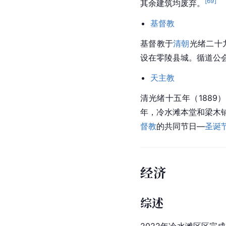
[
69
]
其余建筑均废弃。
基督教
基督教
于
清朝
光绪二十
设在零陵县城。循道公
天主教
清光绪十五年（1889
年，冷水滩本堂和梁木
督教
的共同节日—
圣诞
经济
综述