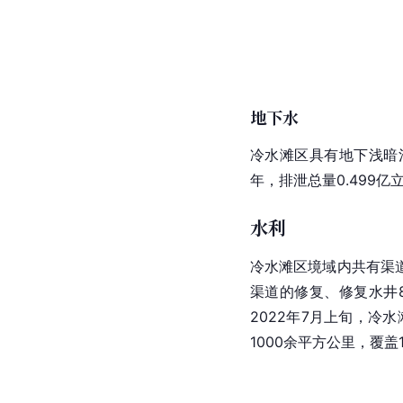
地下水
冷水滩区具有地下浅
暗
年，排泄总量0.499亿
水利
冷水滩区境域内共有渠道
渠道的修复、修复水井8
2022年7月上旬，冷
1000余平方公里，覆