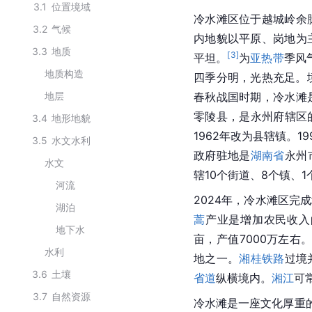
3.1
位置境域
冷水滩区位于越城岭余
3.2
气候
内地貌以平原、岗地为
3.3
地质
[
3
]
平坦。
为
亚热带
季风
地质构造
四季分明，光热充足。境
地层
春秋战国时期，冷水滩
零陵县，是永州府辖区
3.4
地形地貌
1962年改为县辖镇。1
3.5
水文水利
政府驻地是
湖南省
永州
水文
辖10个街道、8个镇、1
河流
2024年，冷水滩区完成
湖泊
蒿
产业是增加农民收入
地下水
亩，产值7000万左右
水利
地之一。
湘桂铁路
过境
3.6
土壤
省道
纵横境内。
湘江
可
3.7
自然资源
冷水滩是一座文化厚重的