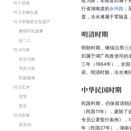
改为路，零陵县归属于
10.1
综述
行省湖南道的
永州路
；
10.2
文物古迹
度，冷水滩属于零陵县
10.3
非物质文化遗产
黄阳司扎故事
明清时期
赶二八
明朝
时期，继续沿用
元
10.4
习俗
归属于湖广布政使司的
生活习俗
三年（1664年），全
节庆习俗
府
。明清时期，冷水滩
民族服饰
10.5
艺术
中华民国时期
文学
民国时期
，仍保留清朝
音乐
（民国11年），废除了
10.6
饮食
专员公署暂行条例》，1
东安鸡
年（民国27年），湖南