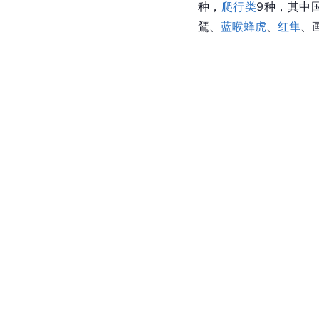
种，
爬行类
9种，其中
鵟、
蓝喉蜂虎
、
红隼
、