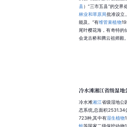
县
）“三市五县”的交界
林业和草原局
批准设立
能及。”有
维管束植物
1
尾叶樱花海，有奇特的
会龙
古桥
和腾云祖师殿
冷水滩湘江省级湿地
冷水滩
湘江
省级
湿地公
态系统,总面积2531.3
723种,其中有
湿生植物
蛙
等国家二级保护动物