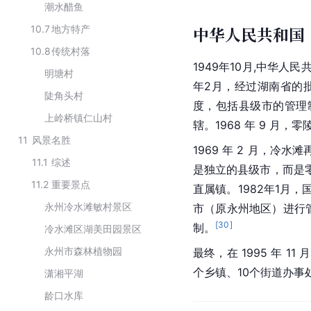
潮水醋鱼
10.7
地方特产
中华人民共和国
10.8
传统村落
1949年10月,中华人
明塘村
年2月，经过湖南省的
陡角头村
度，包括县级市的管理
上岭桥镇仁山村
辖。1968 年 9 月
11
风景名胜
1969 年 2 月，冷
11.1
综述
是独立的县级市，而是
11.2
重要景点
直属镇。1982年1
永州冷水滩敏村景区
市（原永州地区）进行
[
30
]
制。
冷水滩区湖美田园景区
永州市森林植物园
最终，在 1995 年 
个乡镇、10个街道办事
潇湘平湖
龄口水库