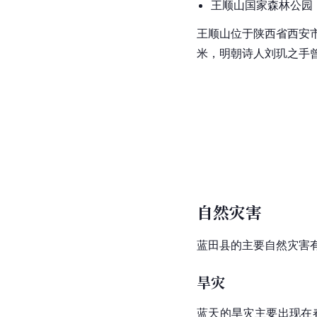
王顺山国家森林公园
王顺山位于
陕西
省西安
米，
明朝
诗人
刘玑
之手
自然灾害
蓝田县的主要自然灾害
旱灾
蓝天的旱灾主要出现在