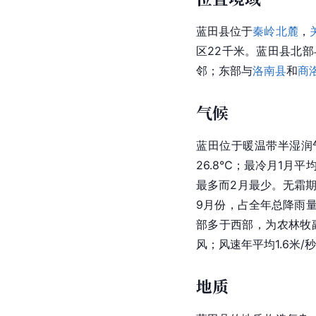
蓝田县位于
秦岭北麓
，
区22千米。蓝田县北
邻；东部与
洛南县
和
商
气候
蓝田位于暖温带半湿润
26.8℃；最冷月1月平
最多而2月最少。无霜期长
9月份，占全年总降雨量
部多于西部，为农林牧
风；风速年平均1.6米
地质