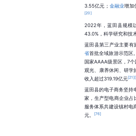
3.55亿元；
金融业
增加
[
20
]
2022年，蓝田县规模
43.0%，科学研究和技
蓝田县第三产业主要有
省
首批全域旅游示范区。
国家AAAA级景区，7
观光、康养休闲、研学旅
[
21
]
[
收入超过319.19亿元
蓝田县的电子商务坚持电
家，生产型电商企业占比
服务体系共建设镇村电商
[
76
]
元。