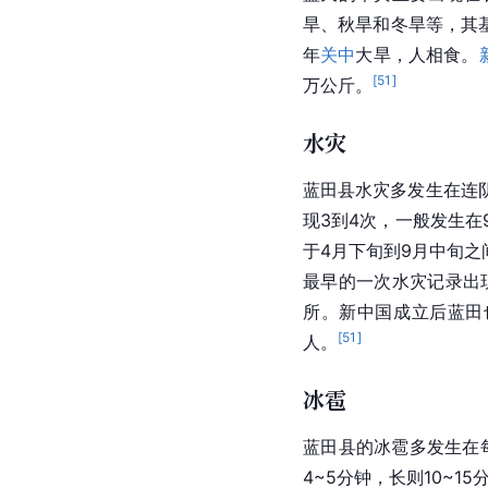
旱、秋旱和冬旱等，其
年
关中
大旱，人相食。
[
51
]
万公斤。
水灾
蓝田县水灾多发生在连
现3到4次，一般发生在
于4月下旬到9月中旬之
最早的一次水灾记录出
所。
新中国成立
后蓝田
[
51
]
人。
冰雹
蓝田县的冰雹多发生在
4~5分钟，长则10~1