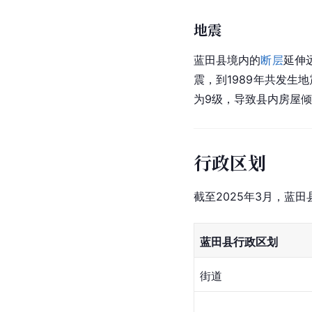
地震
蓝田县境内的
断层
延伸
震，到1989年共发生
为9级，导致县内房屋
行政区划
截至2025年3月，蓝田
蓝田县行政区划
街道