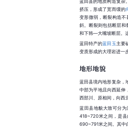
蓝田县的地质构造复杂
挤压，形成了宽而缓的
变形微弱，断裂构造不
斜。断裂则包括断层和
和下韩—大嘴坡断层。
蓝田特产的
蓝田玉
主要
变质形成的大理岩进一
地形地貌
蓝田县境内地形复杂，
中部为平地且向西延伸，
西部川、原相间，向西北
蓝田县地貌大致可分为
418~720米之间，
690~791米之间。