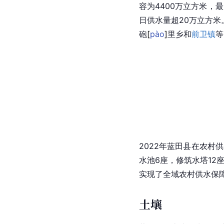
容为4400万立方米，
日供水量超20万立方
砲
[
pào
]
里乡和
前卫镇
等
2022年蓝田县在农村
水池6座，修筑水塔12座
实现了全域农村供水保
土壤