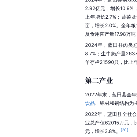
2.92亿元，增长10.9
上年增长2.7%；蔬菜及
亩，增长2.0%。全年粮
及食用菌产量17.98万吨
2024年，蓝田县肉类总
8.7%；生牛奶产量263
羊存栏21590只，比上年
第二产业
2022年末，蓝田县全
饮品
、铝材和
钢结构
为
2022年，蓝田县全社
业
总产值
62015万元
[
20
]
元，增长3.8%。