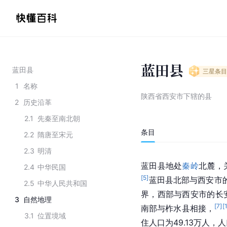
蓝田县
蓝田县
三星
条目
1
名称
陕西省西安市下辖的县
2
历史沿革
2.1
先秦至南北朝
条目
2.2
隋唐至宋元
2.3
明清
蓝田县地处
秦岭
北麓，
2.4
中华民国
[
5
]
蓝田县北部与西安市
2.5
中华人民共和国
界，西部与西安市的长
3
自然地理
[
7
]
[
南部与柞水县相接，
3.1
位置境域
住人口为49.13万人，人