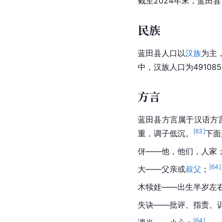
截至2024年末，蓝田县常
民族
蓝田县人口以
汉族
为主
中，汉族人口为491085
方言
蓝田县方言属于汉语方
[
63
]
重，调子低沉。
下面
伢——他，他们，人家
[
64
]
大——父亲或
叔父
；
木犊娃——出生半岁左
失诀——批评、指责、
[
64
]