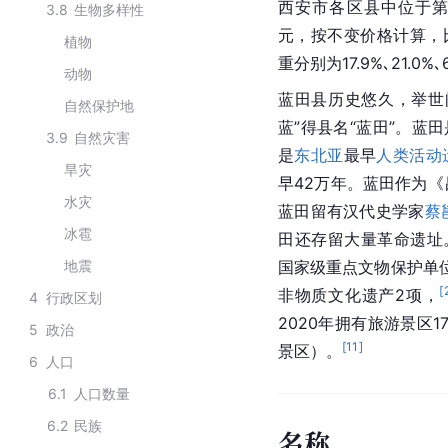
西安市各区县中位于
3.8
生物多样性
元，按不变价格计算，比
植物
重分别为17.9%､21.0%､6
动物
蓝田县历史悠久，举世
自然保护地
蓝”得县名“蓝田”。蓝
3.9
自然灾害
是
东北亚
最早
人类活动
旱灾
早42万年。蓝田作为
水灾
蓝田留有汉代史学家
蔡
冰雹
田还存留大量革命遗址
地震
国家级重点文物保护单
[
非物质文化遗产2项，
4
行政区划
2020年拥有旅游景区
5
政治
[
11
]
景区）。
6
人口
6.1
人口数量
6.2
民族
名称