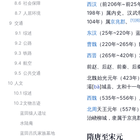
8.6
社会保障
西汉
（前206年~前
198年）属内史。汉武
8.7
人居环境
[
1
]
[
6
]
104年）属
京兆郡
。
9
交通
东汉
（25年~220年
9.1
综述
9.2
公路
曹魏
（220年~265
9.3
铁路
西晋
（265年~420年
9.4
航空
前赵、后赵、前秦、后
9.5
公共交通
北魏始光元年（423
10
人文
灞
[
bà
]
城县。太和十一年
10.1
综述
西魏
（535年~556年
10.2
文物古迹
北周
天王元年（557年
蓝田猿人遗址
治峣柳城，隶属于京兆
水陆庵
蓝田吕氏家族墓地
隋唐至宋元