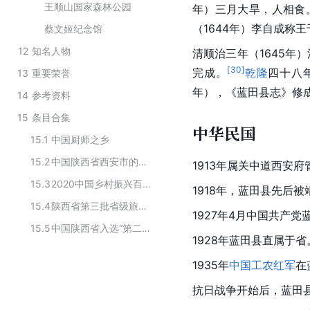
王顺山国家森林公园
年）三月大旱，人相食
（1644年）李自成称王
蔡文姬纪念馆
12
知名人物
清顺治三年（1645年）
[
30
]
完成。
乾隆
四十八
13
重要荣誉
年），《
蓝田县志
》修
14
参考资料
15
条目合集
中华民国
15.1
中国厨师之乡
15.2
中国陕西省西安市的下辖行政区划
1913年属
关中
道
西安府
15.3
2020中国乡村振兴百佳示范县市
1918年，蓝田县先后
15.4
陕西省第三批省级旅游示范县创建单位
1927年4月中国共产
15.5
中国陕西省入选“第二批节水型社会建设达标县（区）”名单
1928年蓝田县直属于省
1935年
中国工农红军
在
抗日战争
开始后，蓝田