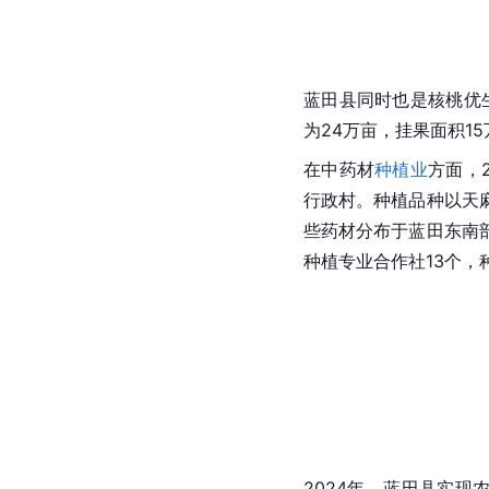
蓝田县同时也是核桃优生
为24万亩，挂果面积1
在中药材
种植业
方面，
行政村。种植品种以天
些药材分布于蓝田东南
种植专业合作社13个，
2024年，蓝田县实现