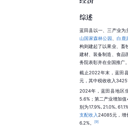
综述
蓝田县以一、三产业为
山国家森林公园
、
白鹿
构则建起了以果业、畜
建材、装备制造、食品
务院表彰并在全国推广
截止2022年末，蓝田县
元，其中税收收入3425
2024年，蓝田县地区
5.6%；第二产业增加值
别为17.9%､21.0%
支配收入
24085元，增
[
9
]
6.2%。