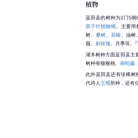
植物
蓝田县的树种为2门5纲6
双子叶植物纲
。主要用
树、
桑树
、
花椒
、油树
[
薇、
刺玫瑰
、月季等。
灌木树种方面蓝田县主
树种有猕猴桃、
南蛇藤
此外蓝田县还有珍稀树
代
诗人
王维
所种，还有