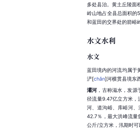
多处县治。黄土丘陵面积6
岭山地占全县总面积的5
和蓝田的交界处的箭峪岭
水文水利
水文
蓝田境内的河流均属于
浐
[
chǎn
]
河横贯县境东
灞河
，古称
滋水
，发源
径流量9.47亿立方米
河、道沟峪、库峪河、
42.7％，最大洪峰流
公斤/立方米，汛期时可以