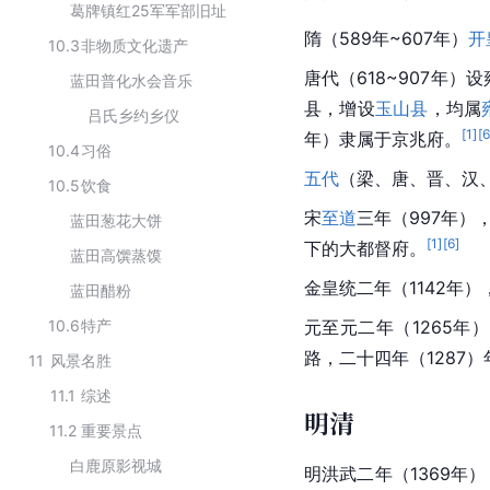
葛牌镇红25军军部旧址
隋（589年~607年）
开
10.3
非物质文化遗产
唐代（618~907年）设
蓝田普化水会音乐
县，增设
玉山县
，均属
吕氏乡约乡仪
[
1
]
[
年）隶属于
京兆府
。
10.4
习俗
五代
（梁、唐、晋、汉
10.5
饮食
宋
至道
三年（997年）
蓝田葱花大饼
[
1
]
[
6
]
下的
大都督府
。
蓝田高馔蒸馍
金皇统二年（1142年）
蓝田醋粉
10.6
特产
元至元二年（1265年
路，二十四年（1287
11
风景名胜
11.1
综述
明清
11.2
重要景点
白鹿原影视城
明洪武二年（1369年