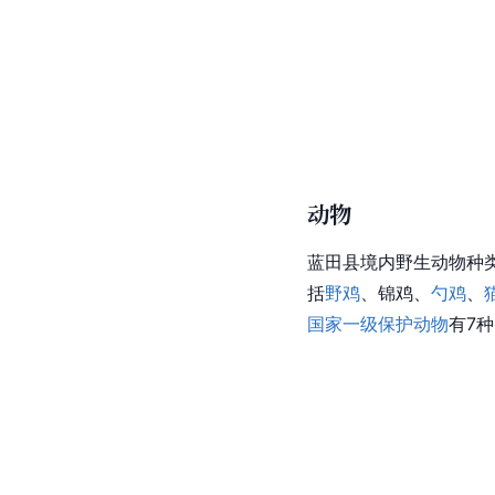
动物
蓝田县境内野生动物种类
括
野鸡
、锦鸡、
勺鸡
、
国家一级保护动物
有7