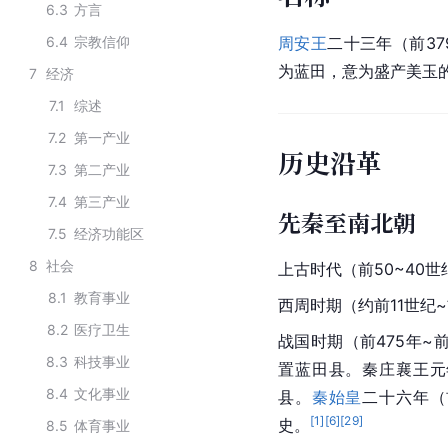
6.3
方言
6.4
宗教信仰
周安王
二十三年（前3
为蓝田，意为盛产美玉
7
经济
7.1
综述
7.2
第一产业
历史沿革
7.3
第二产业
7.4
第三产业
先秦至南北朝
7.5
经济功能区
8
社会
上古时代（前50~40
8.1
教育事业
西周时期（约前11世纪~
8.2
医疗卫生
战国时期（前475年~
8.3
科技事业
置蓝田县。秦庄襄王元
8.4
文化事业
县。
秦始皇
二十六年（
[
1
]
[
6
]
[
29
]
史。
8.5
体育事业