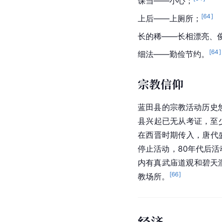
课当——小心；
[
64
]
上后——上厕所；
长的稀——长相漂亮、
[
64
]
细法——勤俭节约。
宗教信仰
蓝田县的宗教活动历史
县兴起已无从考证，至
在西晋时期传入，唐代
停止活动，80年代后
内有真武庙道观和碧天
[
66
]
教场所。
经济