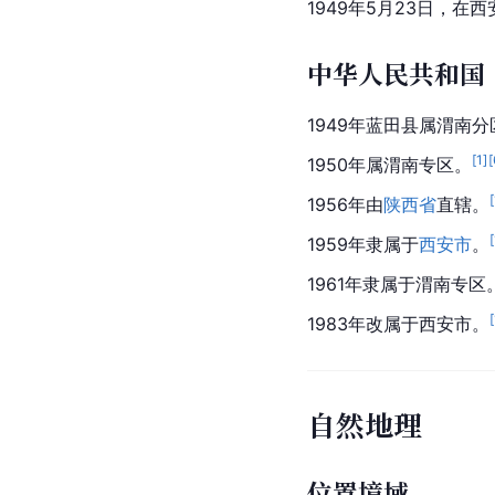
1949年5月23日，
中华人民共和国
1949年蓝田县属渭南分
[
1
]
[
1950年属
渭南
专区。
[
1956年由
陕西省
直辖。
[
1959年隶属于
西安市
。
1961年隶属于渭南专区
[
1983年改属于西安市。
自然地理
位置境域