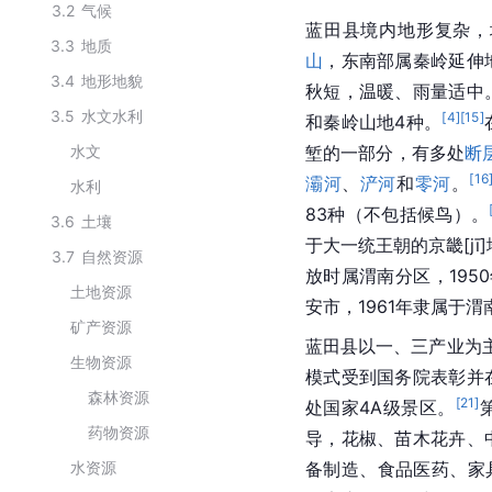
3.2
气候
蓝田县境内地形复杂，
3.3
地质
山
，东南部属秦岭延伸
3.4
地形地貌
秋短，温暖、雨量适中
3.5
水文水利
[
4
]
[
15
]
和秦岭山地4种。
水文
堑的一部分，有多处
断
[
16
灞河
、
浐河
和
零河
。
水利
83种（不包括候鸟）。
3.6
土壤
于大一统王朝的京畿[j
3.7
自然资源
放时属渭南分区，195
土地资源
安市，1961年隶属于渭
矿产资源
蓝田县以一、三产业为
生物资源
模式受到国务院表彰并
森林资源
[
21
]
处国家4A级景区。
药物资源
导，花椒、苗木花卉、
水资源
备制造、食品医药、家