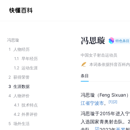
冯思璇
冯思璇
特色条目
1
人物经历
中国女子射击运动员
1.1
早年经历
本词条依据抖音百科内
1.2
运动生涯
条目
2
获得荣誉
3
生涯数据
冯思璇（Feng Sixu
4
人物评价
[
1
]
[
2
]
江省
宁波市
。
4.1
技术特点
冯思璇于2015年进入
4.2
外界评价
入选国家青奥射击队。2
5
场外生活
[
2
]
击队。
2022年
开罗
射