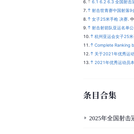
6.
6.1
6.2
6.3
全国射击
7.
射击世青赛中国射落9金
8.
女子25米手枪 决赛
.
9.
射击射箭队亚运名单公
10.
杭州亚运会女子25米
11.
Complete Ranking b
12.
关于2021年优秀运
13.
2021年优秀运动员
条
目
合
集
2025年全国射