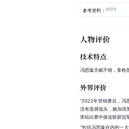
[
1
]
[
11
]
参考资料：
人物评价
技术特点
冯思璇天赋不错，拿枪
外界评价
“2022年
世锦赛
后，冯
没有选择低头，她加倍努
库站比赛中接连斩获冠
“包括冯思璇在内的一