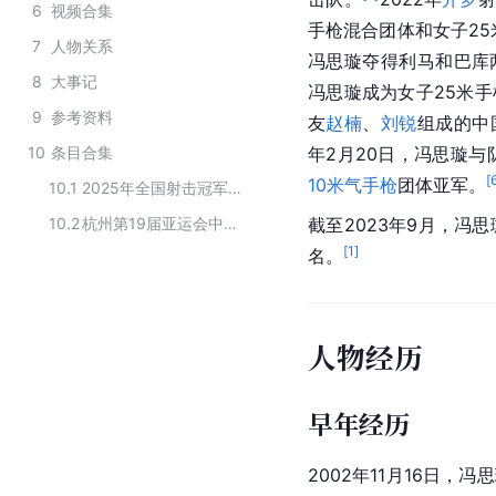
6
视频合集
手枪混合团体和女子25
7
人物关系
冯思璇夺得利马和巴库两
8
大事记
冯思璇成为女子25米
9
参考资料
友
赵楠
、
刘锐
组成的中
10
条目合集
年2月20日，冯思璇与
[
10米气手枪
团体亚军。
10.1
2025年全国射击冠军赛女子10米气手枪团体项目获奖者
10.2
杭州第19届亚运会中国射击队参赛运动员
截至2023年9月，冯
[
1
]
名。
人物经历
早年经历
2002年11月16日，