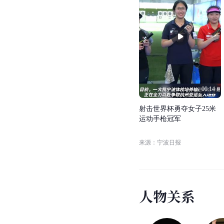
00:14
射
击
世
界
杯
勇
夺
女
子
2
5
米
运
动
手
枪
冠
军
来源：宁波日报
人
物
关
系