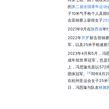
的
第二届全国青年运动
子10米气手枪个人及团
击
亚锦赛
上获得女子
2
2021年9月在
陕西省
举
2022年
开罗
射击世锦赛
军，以及25米手枪速射
2023年4月和5月，
成年组世界冠军，也是
上，冯思璇先是以572
[
4
]
团体冠军。
同年8月
在杭州亚运会女子25米
日，冯思璇与队友
林雅