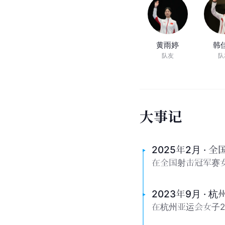
黄雨婷
韩
队友
队
大
事
记
2025年2月 ·
在全国射击冠军赛
2023年9月 · 
在杭州亚运会女子2