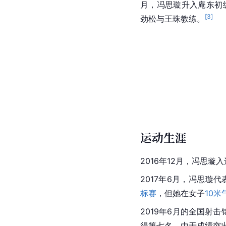
月，冯思璇升入庵东初
[
3
]
劲松与王珠教练。
运动生涯
2016年12月，冯思璇
2017年6月，冯思璇
标赛
，但她在女子
10米
2019年6月的全国射
得第七名。由于成绩突