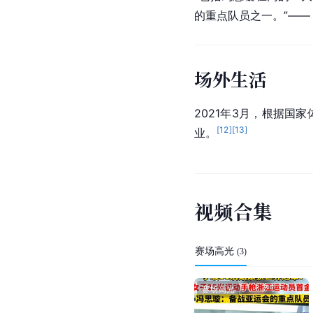
的重点队员之一。”——
场外生活
2021年3月，根据国
[
12
]
[
13
]
业。
视
频
合
集
赛场高光
(
3
)
赛场高光