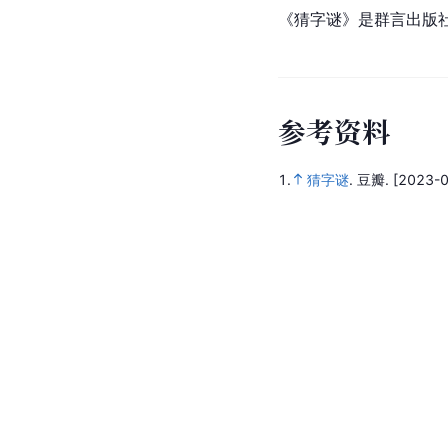
《猜字谜》是群言出版
参
考
资
料
1.
猜字谜
.
豆瓣.
[2023-0