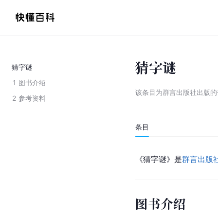
猜字谜
猜字谜
1
图书介绍
该条目为
群言出版社出版的
2
参考资料
条目
《猜字谜》是
群言出版
图书介绍