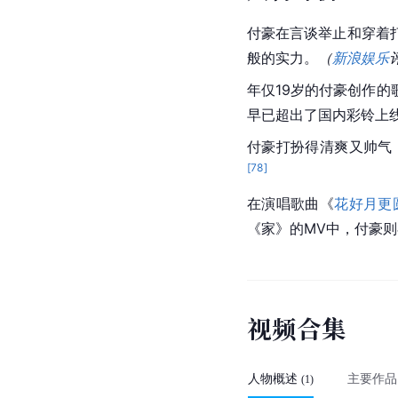
荣誉奖项
第二届星耀分享·虚拟
待奖
2019年
[
25
]
注：以上数据来源于
人物评价
付豪在言谈举止和穿着
般的实力。
（
新浪娱乐
年仅19岁的付豪创作