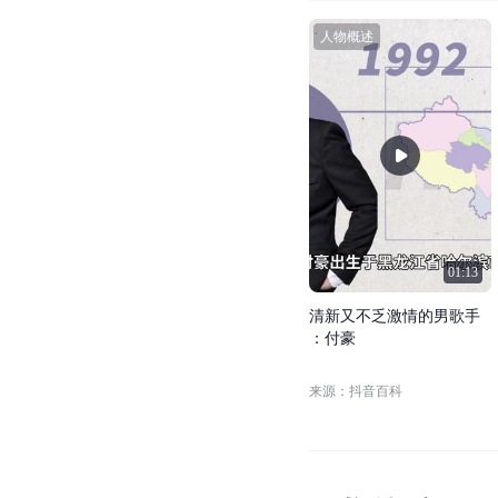
早已超出了国内彩铃上
付豪打扮得清爽又帅气
[
78
]
在演唱歌曲《
花好月更
《家》的MV中，付豪
视
频
合
集
人物概述
主要作品
(
1
)
人物概述