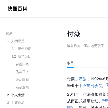
付豪
付豪
1
人物经历
该条目为
中国内地男歌手
，
1.1
早年经历
1.2
演艺经历
条目
崭露头角
蒸蒸日上
付豪，
汉族
，1992年
涉及影视
[
毕业于
中央戏剧学院
。
稳定发展
2011年，付豪参加多
2
个人生活
[
5
]
[
从而正式进军歌坛。
3
主要作品
圆
》；同年，推出首张