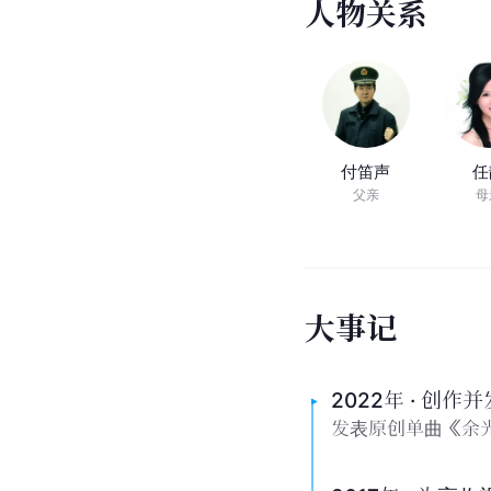
01:13
清
新
又
不
乏
激
情
的
男
歌
手
：
付
豪
来源：抖音百科
人
物
关
系