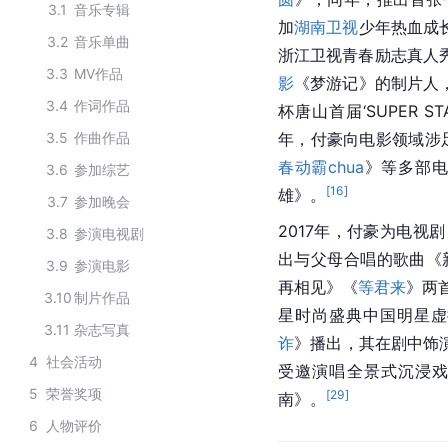
3.1
音乐专辑
加
湖南卫视
少年热血成
3.2
音乐单曲
浙江卫视青春励志真人
3.3
MV作品
影
《梦游记》的制片人
3.4
作词作品
杯唐山首届‘SUPER 
3.5
作曲作品
年，付豪向电影领域涉
春动霸chua
》等多部电
3.6
参加综艺
[
16
]
雄》。
3.7
参加晚会
2017年，付豪为电视剧
3.8
参演电视剧
出与父母合唱的歌曲《
3.9
参演电影
再相见》《
等君来
》两
3.10
制片作品
星时尚盛典中国明星虚
3.11
杂志写真
诈
》播出，其在剧中饰
4
社会活动
受邀演唱全景式沉浸戏
5
荣誉奖项
[
29
]
南》。
6
人物评价