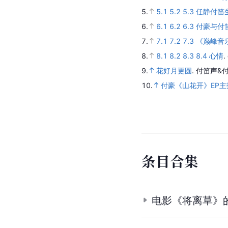
参与拍摄《不要叫我
参
考
资
料
1.
付毫主页
.
付毫抖音.
[
2.
2.1
2.2
2.3
2.4
付豪 H
3.
3.1
3.2
3.3
3.4
3.5
3
4.
4.1
4.2
4.3
Hao Fu 
5.
5.1
5.2
5.3
任静付笛
6.
6.1
6.2
6.3
付豪与付
7.
7.1
7.2
7.3
《巅峰音乐
8.
8.1
8.2
8.3
8.4
心情
.