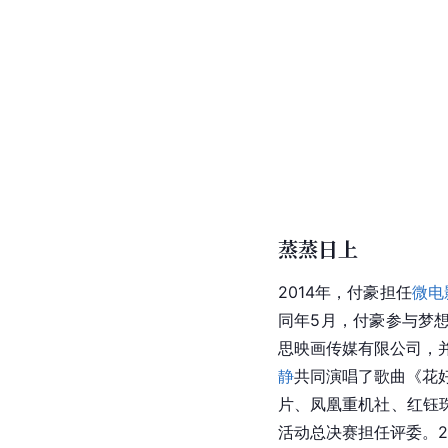
蒸蒸日上
2014年，付豪担任
微电
同年5月，付豪参与梦
思映画传媒有限公司，
静
共同演唱了歌曲《花
片、凤凰重机社、红钰珠宝
活动总决赛担任评委。2