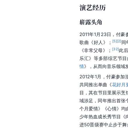
演艺经历
崭露头角
2011年1月23日，
[
5
]
[
2
]
歌曲《好人》；
同
[
32
]
《非常父母》；
此后
乐汇》等多部综艺节目
情
》，从而向音乐领域
2012年1月，付豪参
共同推出单曲《
花好月
目，其在节目里展示烹
域涉足，同年推出首张个
个月爱情》《心情》均
少年热血成长秀节目《
进50晋级赛中止步于舞