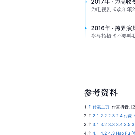
付笛声
任
父亲
母
大
事
记
2022年 · 创
发表原创单曲《余
2017年 · 为高
为电视剧《欢乐颂
2016年 · 跨界