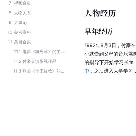
7
视频合集
人物经历
8
人物关系
9
大事记
早年经历
10
参考资料
11
条目合集
1992年8月3日，付豪在
11.1
电影《将离草》的主要演员
小就受到父母的音乐熏陶
11.2
付豪参演影视作品
的指导下开始学习长笛
中
，之后进入大学学习
11.3
歌曲《十里红妆》的主创人员