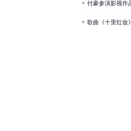
9.
花好月更圆
.
付笛声&付
10.
付豪《山花开》EP主
条
目
合
集
电影《将离草》
付豪参演影视作
歌曲《十里红妆