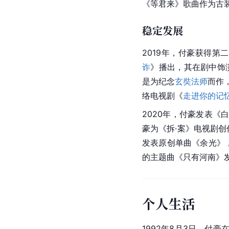
《等君来》歌曲作为古
稳定发展
2019年，付豪获得
诈
》播出，其在剧中饰
是为纪念
玄奘法师
而作
络电视剧《
走进你的记
2020年，付豪发表《
豪为《
拆·案
》电视剧创
发表原创单曲《余光》
的主题曲《只有河南》
个人生活
1992年8月3日，付