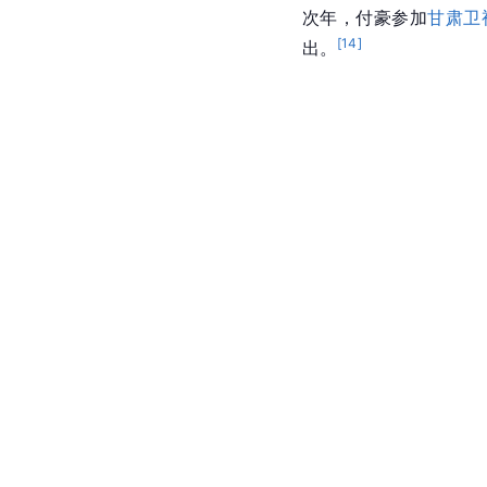
次年，付豪参加
甘肃卫
[
14
]
出。