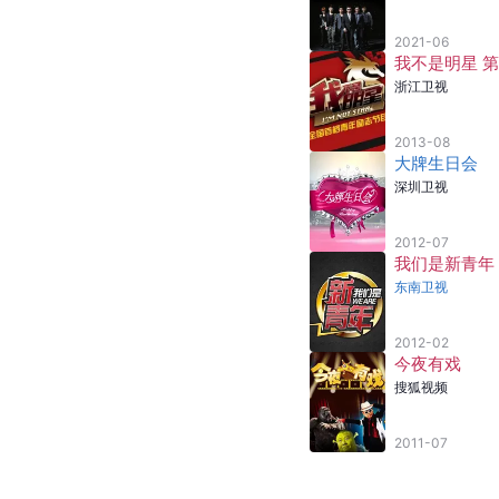
如果有天再相见
2018
／ 演唱：
付豪
家
2014
／ 演唱：
付笛声
、
任静
[
29
]
注：以上数据来源于
参加综艺
天天向上 202
湖南卫视
2021-06
我不是明星 
浙江卫视