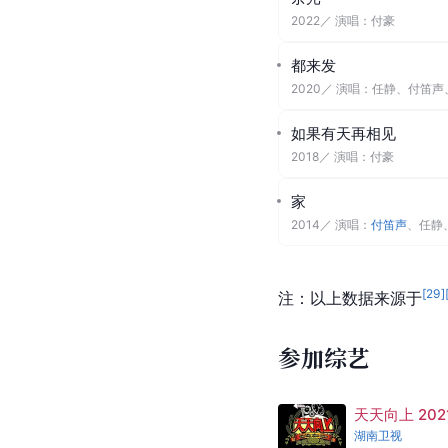
都来发
2020
／ 演唱：
任静
、
付笛声
失明的城市
2017
／ 演唱：
付豪
[
29
]
注：以上数据来源于
作曲作品
余光
2022
／ 演唱：
付豪
都来发
2020
／ 演唱：
任静
、
付笛声