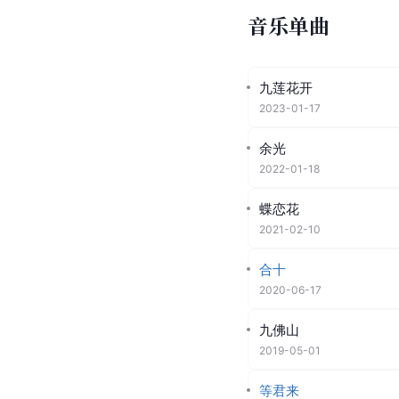
专
辑
发行时间
封
面
2012年2月29
日
[
12
]
注：以上数据来源于
音乐单曲
九莲花开