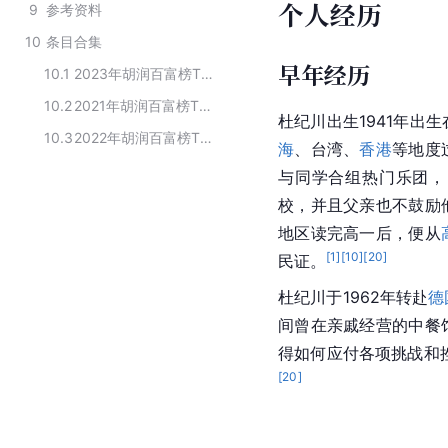
个人经历
9
参考资料
10
条目合集
早年经历
10.1
2023年胡润百富榜TOP100
10.2
2021年胡润百富榜TOP100
杜纪川出生1941年出生
10.3
2022年胡润百富榜TOP100
海
、台湾、
香港
等地度
与同学合组热门乐团，
校，并且父亲也不鼓励
地区读完高一后，便从
[
1
]
[
10
]
[
20
]
民证。
杜纪川于1962年转赴
德
间曾在亲戚经营的中餐
得如何应付各项挑战和挫
[
20
]