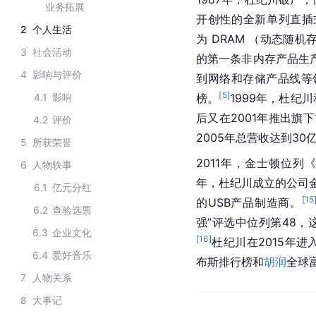
业务拓展
开创性的全新单列直插
2
个人生活
为 DRAM （动态随
3
社会活动
的第一条非内存产品生产
4
影响与评价
到网络和存储产品线等
[
5
]
4.1
影响
榜
。
1999年，杜纪川
后又在2001年推出旗下
4.2
评价
2005年总营收达到3
5
所获荣誉
2011年，金士顿位列
6
人物轶事
年，杜纪川成立的公司金士
6.1
亿元分红
[
15
的USB产品制造商。
6.2
查验选票
强”评选中位列第48，
6.3
企业文化
[
16
]
杜纪川在2015年
6.4
爱好音乐
布斯排行榜和
胡润
全球
7
人物关系
8
大事记