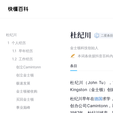
杜纪川
杜纪川
二星
条目
1
个人经历
金士顿科技创始人
1.1
早年经历
本词条依据抖音百科内
1.2
工作经历
条目
创立Camintonn
创立金士顿
杜纪川（John Tu
极速发展
Kingston（金士顿）
金士顿被收购
杜纪川早年在
德国
求学，
买回金士顿
创办公司Caminton
事业巅峰
1987年，杜纪川破产