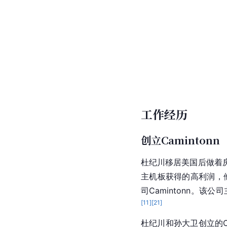
工作经历
创立Camintonn
杜纪川移居美国后做着
主机板
获得的高利润，
司Camintonn。该公
[
11
]
[
21
]
杜纪川和孙大卫创立的Ca