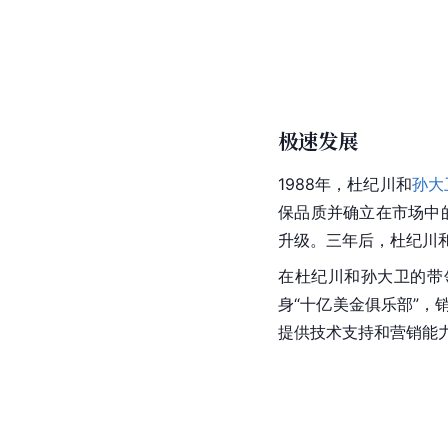
极速发展
1988年，杜纪川和
孙大
保品质并确立在市场中的
升级。三年后，杜纪川
在杜纪川和
孙大卫
的带
身“十亿美金俱乐部”，
提供
技术支持
和营销能力