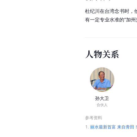
杜纪川在
台湾
念书时，
有一定专业水准的“加
人
物
关
系
孙大卫
合伙人
参考资料
1.
丽水最新首富 来自青田