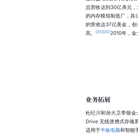
总营收达到30亿美元
的
内存
模组
制造厂
，其
的营收达37亿美金，创
[
24
]
[
20
]
高。
2010年，
业务拓展
杜纪川和
孙大卫
带领金士
Drive 无线便携式
适用于
平板电脑
和智能手机