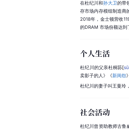
在杜纪川和
孙大卫
的带
存
市场内存
模组
制造商的
2018年，金士顿营收1
的DRAM 市场份额达到了
个人生活
杜纪川的父亲杜桐
荪
[
sū
卖影子的人》《
新闺怨
杜纪川的妻子叫
王曼玲
社会活动
杜纪川曾资助教师古鲁