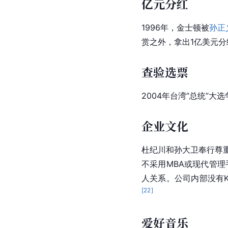
亿元分红
1996年，金士顿被
孙正
赏之外，拿出1亿美元
查验选票
2004年
台湾
“总统”大
企业文化
杜纪川和孙大卫奉行尊
不采用MBA或现代管理
人关系。公司内部没有
[
22
]
爱好音乐