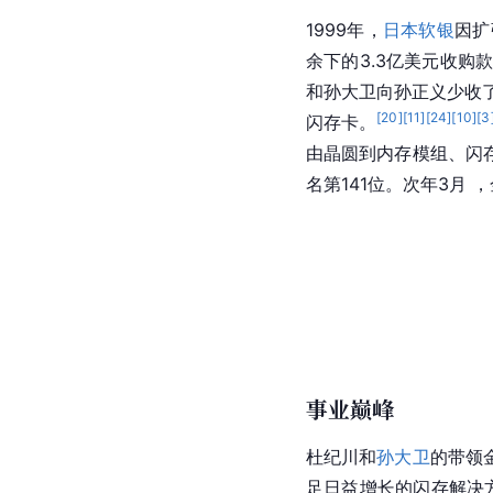
1999年，
日本软银
因扩
余下的3.3亿美元收
和孙大卫向孙正义少收了
[
20
]
[
11
]
[
24
]
[
10
]
[
3
闪存卡
。
由
晶圆
到内存
模组
、闪
名第141位。次年3月
事业巅峰
杜纪川和
孙大卫
的带领金
足日益增长的闪存解决方