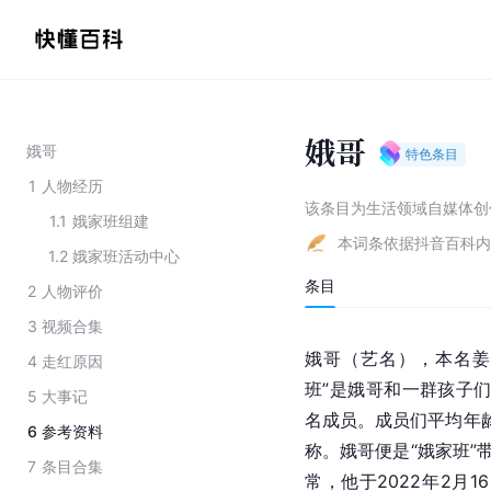
娥哥
娥哥
特色条目
1
人物经历
该条目为
生活领域自媒体创
1.1
娥家班组建
本词条依据抖音百科内
1.2
娥家班活动中心
条目
2
人物评价
3
视频合集
娥哥（艺名），本名姜
4
走红原因
班”是娥哥和一群孩子们
5
大事记
名成员。成员们平均年龄
6
参考资料
称。娥哥便是“娥家班”带
7
条目合集
常，他于2022年2月