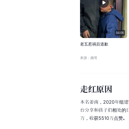
04:06
老
五
惹
祸
后
道
歉
来源：娥哥
走
红
原
因
本名姜南，2020年组
台分享和孩子们相处的日
万，收获5510万点赞。