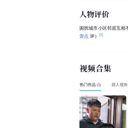
人物评价
困扰城市小区邻居互相
[
1
]
壹点
 评）
视
频
合
集
热门作品
路人视角
(
5
)
热门作品