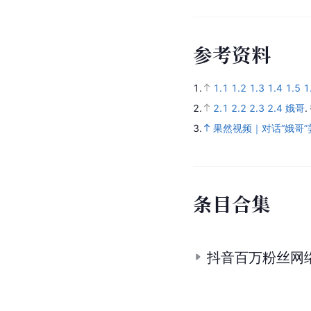
参
考
资
料
1.
1.1
1.2
1.3
1.4
1.5
1
2.
2.1
2.2
2.3
2.4
娥哥
.
3.
果然视频｜对话“娥哥”
条
目
合
集
抖音百万粉丝网