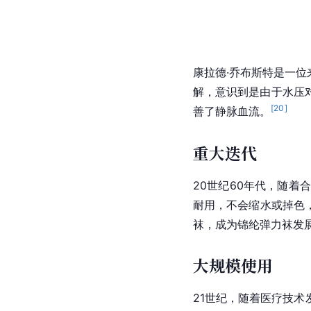
康拉德·乔布斯特是一位
解，意识到是由于水压
[
20
]
善了静脉血流。
重大迭代
20世纪60年代，随着
合
耐用，不会缩水或掉色
袜，成为锦纶弹力袜发
大规模使用
21世纪，随着医疗技