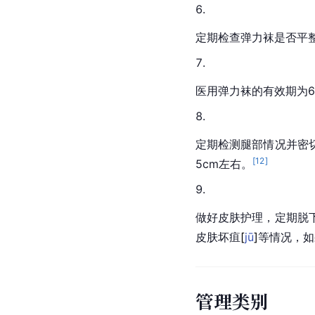
定期检查弹力袜是否平
医用弹力袜的有效期为
定期检测腿部情况并密
[
12
]
5cm左右。
做好皮肤护理，定期脱
皮肤坏
疽
[
jū
]
等情况，如
管理类别