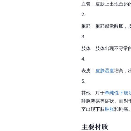
血管：皮肤上出现凸起
腿部：腿部感觉酸胀，
肢体：肢体出现不寻常
表皮：
皮肤温度
增高，
其他：对于
单纯性下肢
静脉溃疡等症状。而对
至出现下肢
肿胀
和剧痛
主要材质