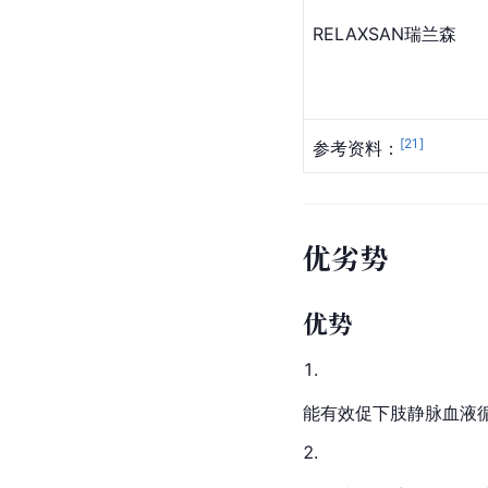
RELAXSAN瑞兰森
[
21
]
参考资料：
优劣势
优势
能有效促下肢静脉
血液