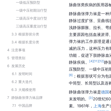
一级低压预防型
脉曲张类疾病的医用器
一级中压初期治疗型
静脉曲张弹力袜是一种
二级高压中度治疗型
静脉过度扩张、呈曲线
三级高压重度治疗型
浅静脉膨胀、拉长、弯
3.3
根据形状分类
主要原因包括血液淤滞
弹力袜的工作原理是通
3.4
根据长度分类
减的压力，这种压力有
4
注意事项
功能，促进下肢静脉血
5
管理类别
[
4
]
[
11
]
[
12
]
静脉疾病。
静
6
发展历史
压预防型、一级中压初
6.1
发明时间
[
6
]
；根据形状可分为包
6.2
重大迭代
中筒型、长筒型以及连
6.3
大规模使用
静脉曲张弹力袜是
德国
7
静脉曲张弹力袜品牌
[
3
]
末发明的。
20世纪6
7.1
中国品牌
素。1961年，
上海
生产