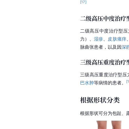
[
17
]
二级高压中度治疗
二级高压中度治疗型压
力）、
湿疹
、
皮肤瘙痒
脉曲张患者，以及因
深
三级高压重度治疗
三级高压重度治疗型压力
[
巴水肿
等病情的患者。
根据形状分类
根据形状可分为包趾、