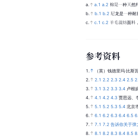
a.
a.1
a.2
棉是一种天然
b.
b.1
b.2
尼龙是一种耐
c.
c.1
c.2
羊毛混纺面料
参
考
资
料
1.
（英）钱德里玛·比斯瓦
2.
2.1
2.2
2.3
2.4
2.5
2
3.
3.1
3.2
3.3
3.4
卢根
4.
4.1
4.2
4.3
贾思远、
5.
5.1
5.2
5.3
5.4
北京
6.
6.1
6.2
6.3
6.4
6.5
6
7.
7.1
7.2
告诉你关于弹
8.
8.1
8.2
8.3
8.4
8.5
8