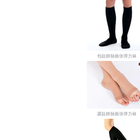
包趾静脉曲张弹力袜
露趾静脉曲张弹力袜