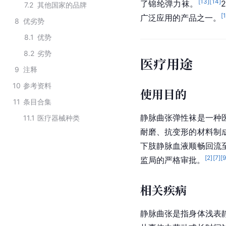
[
13
]
[
14
]
了锦纶弹力袜。
7.2
其他国家的品牌
[
广泛应用的产品之一。
8
优劣势
8.1
优势
8.2
劣势
医疗用途
9
注释
10
参考资料
使用目的
11
条目合集
静脉曲张弹性袜是一种
11.1
医疗器械种类
耐磨、抗变形的材料制
下肢静脉血液顺畅回流
[
2
]
[
7
]
[
监局的严格审批。
相关疾病
静脉曲张是指身体浅表