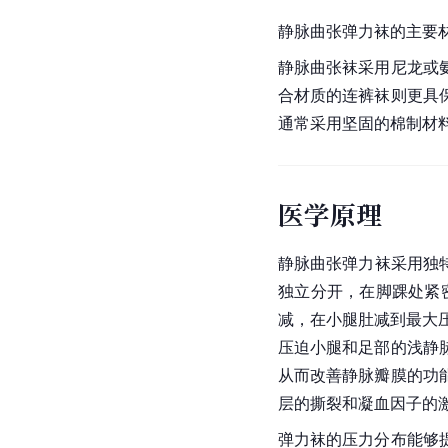
静脉曲张弹力袜的主要材
静脉曲张袜采用尼龙或
合材质的
连裤袜
则更具
通常采用坚固的棉制材
医学原理
静脉曲张弹力袜采用独
独立分开，在脚踝处紧
减，在小腿肚减到最大压
压迫小腿和足部的浅静
从而改善静脉瓣膜的功
层的撕裂和凝血因子的
弹力袜的压力分布能够