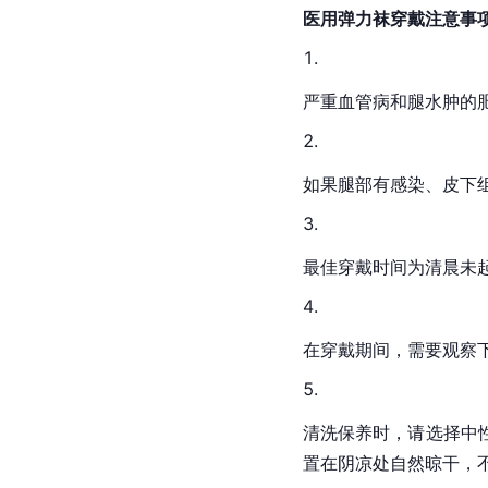
医用弹力袜穿戴注意事
严重血管病和腿水肿的
如果腿部有感染、
皮下
最佳穿戴时间为清晨未起
在穿戴期间，需要观察
清洗保养时，请选择
中
置在阴凉处自然晾干，