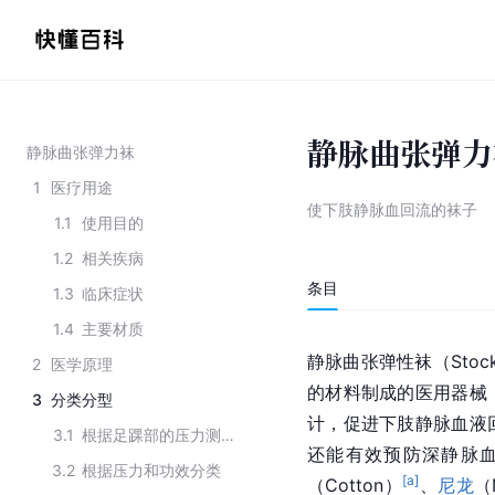
静脉曲张弹力
静脉曲张弹力袜
1
医疗用途
使下肢静脉血回流的袜子
1.1
使用目的
1.2
相关疾病
条目
1.3
临床症状
1.4
主要材质
静脉曲张弹性袜（Stock
2
医学原理
的材料制成的医用器械
3
分类分型
计，促进下肢静脉血液
3.1
根据足踝部的压力测量分类
还能有效预防
深静脉
3.2
根据压力和功效分类
[a]
（Cotton）
、
尼龙
（