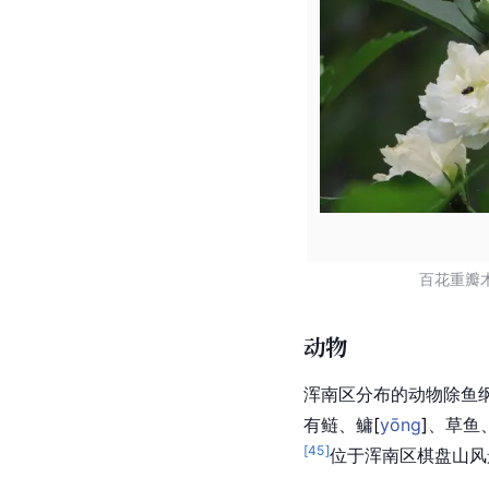
百花重瓣
动物
浑南区分布的动物除鱼
有鲢、
鳙
[
yōng
]
、
草鱼
[
45
]
位于浑南区棋盘山风