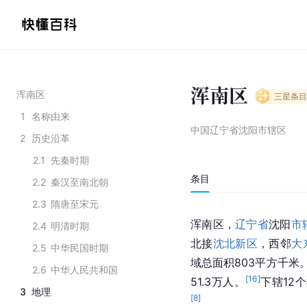
浑南区
浑南区
三星
条目
1
名称由来
中国辽宁省沈阳市辖区
2
历史沿革
2.1
先秦时期
条目
2.2
秦汉至南北朝
2.3
隋唐至宋元
浑南区，
辽宁省
沈阳
市
2.4
明清时期
北接
沈北新区
，西邻
大
2.5
中华民国时期
域总面积803平方千米
2.6
中华人民共和国
[
16
]
51.3万人。
下辖12
3
地理
[
8
]