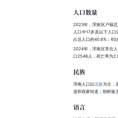
人口数量
2023年，浑南区户籍总户
人口中17岁及以下人口90
占总人口的40.6%；60
2024年，浑南区常住人
口2548人，死亡率为2
民族
浑南人口以
汉族
为主，
道和祝家街道；朝鲜族
语言