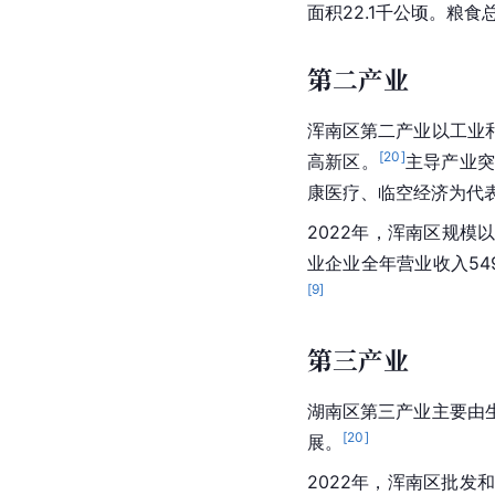
面积22.1千公顷。粮食
第二产业
浑南区第二产业以工业
[
20
]
高新区。
主导产业突
康医疗、临空经济为代
2022年，浑南区
规模
业企业全年营业收入549
[
9
]
第三产业
湖南区第三产业主要由
[
20
]
展。
2022年，浑南区批发