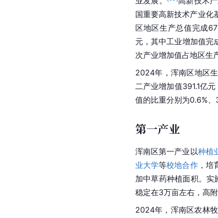
业发展。
高新技术产
国重要高新技术产业化基
区地区生产总值完成679
元，其中工业增加值完成2
次产业增加值占地区生产总
2024年，浑南区地区生
二产业增加值391.1亿
值的比重分别为0.6%、3
第一产业
浑南区第一产业以
种植
业大学
等
校地合作
，培
加中草药种植面积。实施
稳定在3万亩左右，高
2024年，浑南区农林