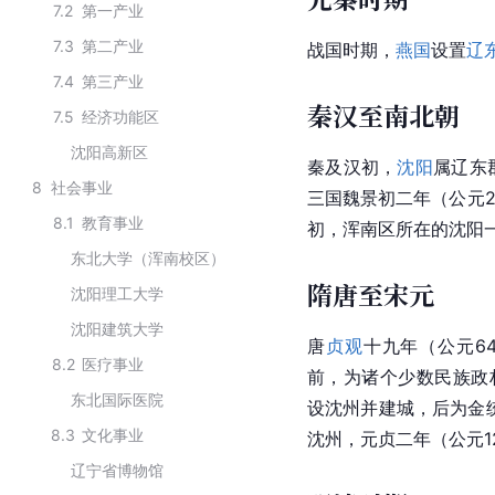
7.2
第一产业
7.3
第二产业
战国时期，
燕国
设置
辽
7.4
第三产业
秦汉至南北朝
7.5
经济功能区
沈阳高新区
秦及汉初，
沈阳
属辽东
8
社会事业
三国
魏景初二年（公元
8.1
教育事业
初，浑南区所在的沈阳
东北大学（浑南校区）
隋唐至宋元
沈阳理工大学
沈阳建筑大学
唐
贞观
十九年（公元6
8.2
医疗事业
前，为诸个少数民族政
东北国际医院
设沈州并建城，后为金
8.3
文化事业
沈州，元贞二年（公元1
辽宁省博物馆