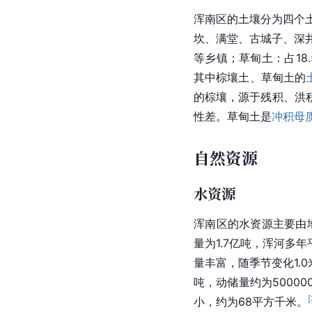
浑南区的土壤分为四个
坎、满堂、古城子、深井
等乡镇；草甸土：占18
其中棕
壤土
、草甸土的
的棕壤，源于残积、洪
性差。草甸土是
冲积母
自然资源
水资源
浑南区的水资源主要由
量为1.7亿吨，
浑河
多年
量丰富，随季节变化1.
吨，动储量约为5000
[
小，约为68平方千米。