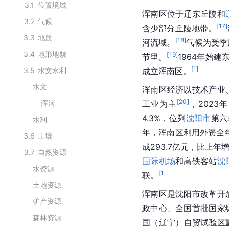
3.1
位置境域
浑南区位于辽东丘陵和
3.2
气候
[
17
]
含少部分丘陵地带。
3.3
地质
[
18
]
河流域。
气候为受季
3.4
地形地貌
[
19
]
节里。
1964年始建
[
1
]
3.5
水文水利
成立浑南区。
水文
浑南区经济以技术产业
[
20
]
浑河
工业为主
，2023
4.3%，位列
沈阳市
第六
水利
年，浑南区利用外资全年
3.6
土壤
成293.7亿元，比上年增
3.7
自然资源
国际机场
和高铁客站
沈
水资源
[
1
]
联。
土地资源
浑南区是沈阳市改革开
矿产资源
政中心、全国首批国家
森林资源
国（辽宁）自贸试验区