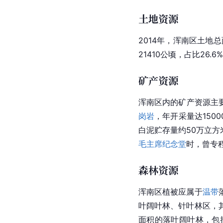
土地资源
2014年，浑南区土地总
21410公顷，占比26.
矿产资源
浑南区内的矿产资源主
岗岩
，年开采量达150
白泥贮存量约50万立方
毛主席纪念堂
时，曾专
森林资源
浑南区
植被
应属于
温带
叶阔叶林、
针叶
林区，
面积的落叶阔叶林，包