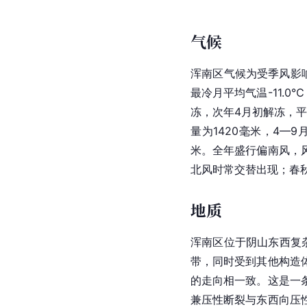
气候
浑南区气候为受季风影
最冷月平均气温-11.0
冻，次年4月初解冻，平
量为1420毫米，4—
米。全年盛行偏南风，
北风时常交替出现；春秋
地质
浑南区位于
阴山
东西复
带，同时受到其他构造
的走向相一致。这是一
兼压性断裂与东西向压