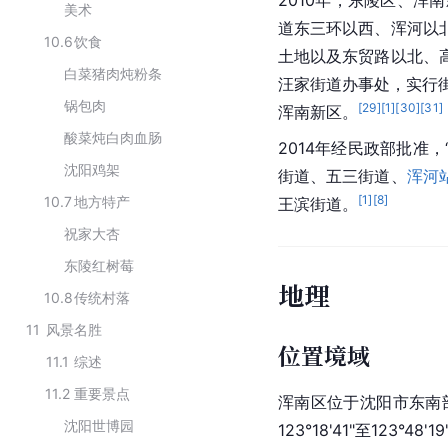
美术
道东三环以西、浑河以
10.6
饮食
土地以及东贸路以北、
白菜猪肉炖粉条
汪家街道办事处，实行街
锅包肉
[
29
]
[
1
]
[
30
]
[
31
]
浑南新区。
酸菜炖白肉血肠
2014年经民政部批准，
沈阳鸡架
街道、五三街道、
浑河
[
1
]
[
8
]
10.7
地方特产
王滨街道
。
祝家大杏
东陵红树莓
地理
10.8
传统村落
11
风景名胜
位置境域
11.1
综述
11.2
重要景点
浑南区位于沈阳市东南
沈阳世博园
123°18'41"至123°4