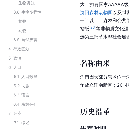
生物资源
大，拥有国家AAAAA
3.8
生物多样性
沈阳森林动物园
以及世
一半以上，森林和公共
植物
[
23
]
褶纸
等非物质文化遗
动物
选第三批节水型社会建
3.9
自然灾害
4
行政区划
5
政治
名称由来
6
人口
6.1
人口数量
浑南因大部分辖区位于
年成立浑南新区；201
6.2
民族
6.3
语言
6.4
宗教信仰
历史沿革
7
经济
7.1
综述
先秦时期