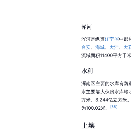
浑河
浑河
是纵贯
辽宁省
中部
台安
、
海城
、
大洼
、
大
流域面积
11400平方千
水利
浑南区主要的水库有魏
水
主要靠
大伙房水库
输
方米、8.244亿立方米
[
38
]
为100.02米。
土壤