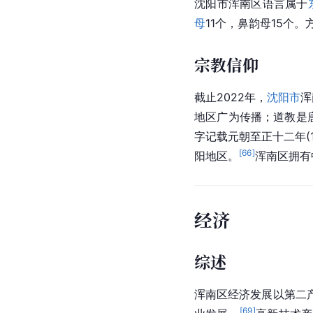
沈阳市
浑南区语言属于
母
11个，鼻韵母15个
宗教信仰
截止2022年，
沈阳市
浑
地区广为传播；道教是
字记载
元朝
至正
十二年(
[
66
]
阳地区。
浑南区拥有
经济
综述
浑南区经济发展以第二
[
69
]