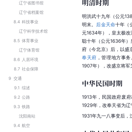
明清时期
辽宁省图书馆
辽宁省档案馆
明洪武十九年（公元13
8.4
科技事业
明末。
后金
天命
十年（
辽宁科学技术馆
元1634年），皇太极改
8.5
体育事业
聪十年（公元1636年
府（今北京）后，以盛京
辽宁体育馆
奉天府
，管理地方事务
8.6
人居环境
1907年），改盛京将
8.7
社会保障
9
交通
中华民国时期
9.1
综述
1913年，
民国政府
废府
9.2
公路
1929年，改奉天省为
辽
9.3
铁路
1931年
九一八事变
后，
沈阳南站
9.4
航空