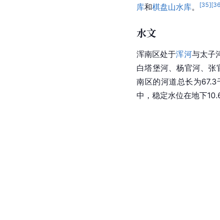
[
35
]
[
3
库
和
棋盘山水库
。
水文
浑南区处于
浑河
与
太子
白塔堡河、
杨官河
、张
南区的河道总长为67.
中，稳定水位在地下10.