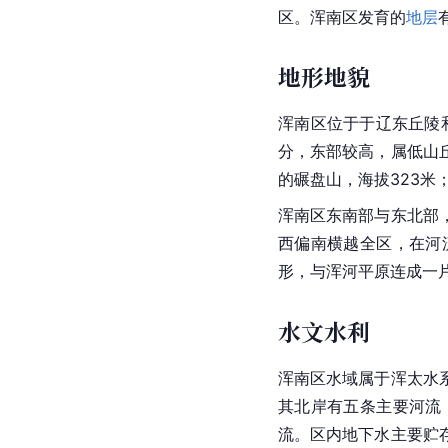
区。浑南区发育的
地层
地形地貌
浑南区位于于辽东丘陵
分，东部较高，属低山
的碾盘山，海拔323米
浑南区东南部与东北部
西偏南横越全区，在河
形
，与浑河平原连成一
水文水利
浑南区水域属于浑太
水
其北岸有五条主要河流
流。区内
地下水
主要贮