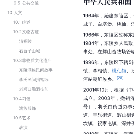
中华人民共和国
9.5
公共交通
10
人文
1964年，始建东陵
10.1
综述
城子、白塔堡、桃仙、
10.2
文物古迹
1966年，东陵区改称
清福陵
1984年，
东陵
乡人民政
石台子山城
事处。在辉山畜牧场管辖
10.3
非物质文化遗产
1996年，东陵区下辖
东陵满族民间故事
镇、李相镇、
桃仙镇
、
[
28
]
河站朝鲜族乡。
李氏民间掐褶纸
老顺口酿酒技艺
2001年10月，根据
成立。2003年，撤销
10.4
习俗
号），将长白街道办事
满族服饰
道、丰乐街道、辉山街
10.5
艺术
坎镇、祝家屯镇、深井
表演
2010年，东陵区、