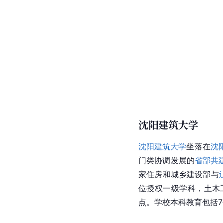
沈阳
理工大学
位于浑南
法、艺相结合的多科性
科，7个硕士专业学位
国防特色学科，1个
辽宁
中国兵器工业集团
有限
沈阳建筑大学