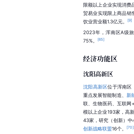
限额以上企业实现消费品
贸易业实现限上商品销售总
[
9
]
饮业营业额1.3亿元。
2023年，浑南区A级
[
65
]
75%。
经济功能区
沈阳高新区
沈阳高新区
位于浑南区，
重点发展
智能制造
、
新
联、生物医药、互联网
模以上企业
193家，高
43家，研究（创新）中
[
70
]
创新战略联盟
16个。