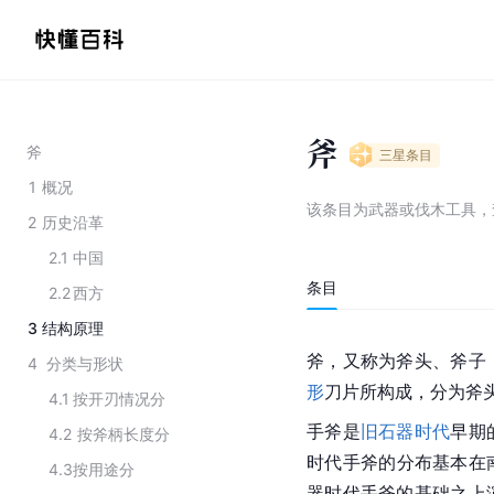
斧
斧
三星
条目
1
概况
该条目为
武器或伐木工具
，
2
历史沿革
2.1
中国
条目
2.2
西方
3
结构原理
斧，又称为斧头、斧子
4
分类与形状
形
刀片所构成，分为斧
4.1
按开刃情况分
手斧是
旧石器时代
早期
4.2
按斧柄长度分
时代手斧的分布基本在
4.3
按用途分
器时代
手斧的基础之上