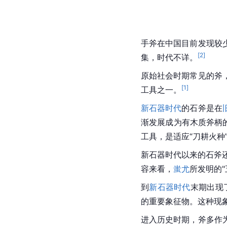
手斧在中国目前发现较
[
2
]
集，时代不详。
原始社会
时期常见的斧
[
1
]
工具之一。
新石器时代
的石斧是在
渐发展成为有木质斧柄
工具，是适应“
刀耕火种
新石器时代以来的石斧
容来看，
蚩尤
所发明的
到
新石器时代
末期出现
的重要象征物。这种现
进入历史时期，斧多作