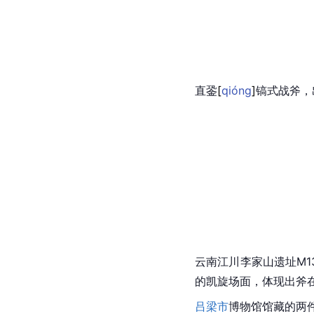
直
銎
[
qióng
]
镐式
战斧
，
云南江川李家山遗址M1
的凯旋场面，体现出斧
吕梁市
博物馆馆藏的两