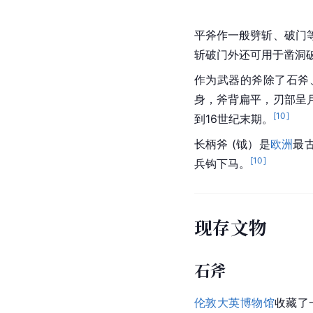
平斧作一般劈斩、破门
斩破门外还可用于凿洞
作为武器的斧除了石斧
身，斧背扁平，刃部呈
[
10
]
到16世纪末期。
长柄斧 (钺）是
欧洲
最
[
10
]
兵钩下马。
现存文物
石斧
伦敦大英博物馆
收藏了