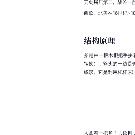
刀剑屈居第二。战斧一
西欧、北美在16世纪~1
结构原理
斧是由一根木棍把手接
钢铁），斧头的一边是
线形。它是利用
杠杆原
人拿着一把斧子去砍树