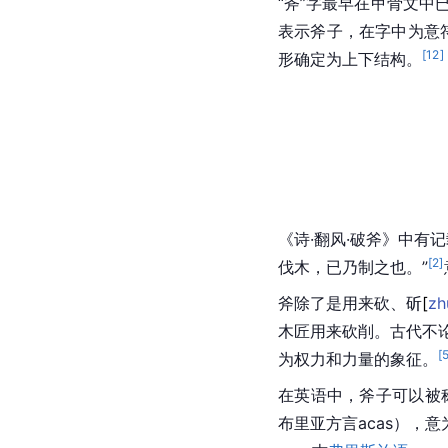
“斧”字最早在
甲骨文
中
表示斧子，在字中为意
[
12
]
形
确定为上下结构。
《诗·翻风·破斧》中有记
[
2
]
伐木，已乃制之也。”
斧除了是用来砍、
斫
[
zh
木匠用来砍削。古代不论
[
为权力和力量的象征。
在英语中，斧子可以被称
布里亚方言acas），意