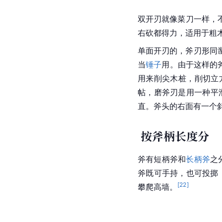
双开刃就像菜刀一样，
右砍都
得力
，适用于粗
单面开刃的，斧刃形同
当
锤子
用。由于这样的
用来削尖木桩，削切立
帖，磨斧刃是用一种平
直。斧头的右面有一个
按斧柄长度分
斧有短柄斧和
长柄斧
之
斧既可手持，也可投掷
[
22
]
攀爬高墙。