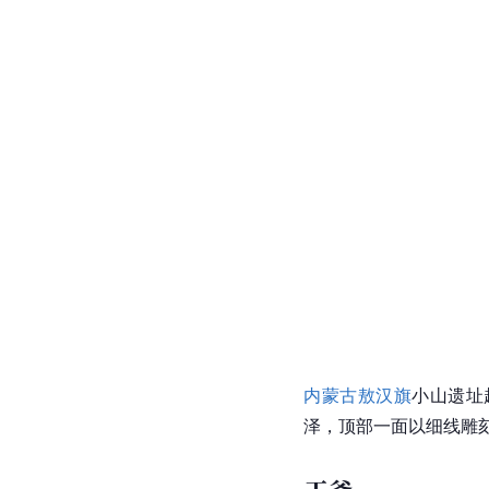
内蒙古
敖汉旗
小山遗址
泽，顶部一面以细线雕