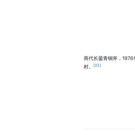
商代长銎青铜斧，197
[
33
]
村。