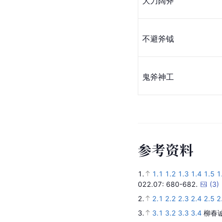
大刀阔斧
不避斧钺
鬼斧神工
参
考
资
料
1.
1.1
1.2
1.3
1.4
1.5
1
022.07
: 680-682.
(
3
)
2.
2.1
2.2
2.3
2.4
2.5
2
3.
3.1
3.2
3.3
3.4
柳春