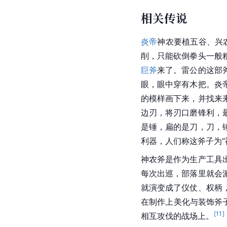
相关传说
炎帝
神农要植
五谷
、兴
削，只能砍倒拳头一般
巨斧
来了。雷公的这部
眼，眼中穿有木把。炎
的模样画下来，并找来
边刃，将刃口磨锋利，
是锤，扁的是刀，刀，
利器，人们称这斧子为“
神农斧是作为生产工具
每次出巡，部落里就会
就演变成了仪仗、权柄
在制作上美化与装饰斧
[
11
]
相互攻伐的战场上。