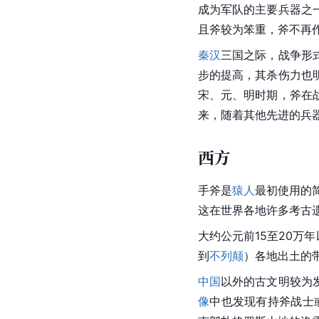
成为军队的主要兵器之
且斧较为笨重，斧不再
秦汉
三国
之际，战争形
步的提高，其杀伤力也
宋、元、明时期，斧在
来，随着其他先进的兵器
西方
手斧是
猿人
最初使用的
这在世界各地许多考古
大约公元前15至20万
到
不列颠
）各地出土的
中国
以外的古文明较为
像
中也发现有持斧战士