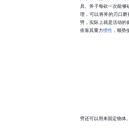
具。斧子每砍一次能够
理，可以将斧的刃口磨
劈，实际上就是活动的
依靠其重力
惯性
，顺势
劈还可以用来固定物体