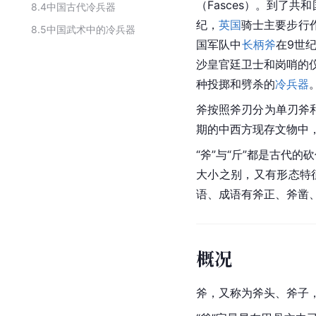
（Fasces）。到了
8.4
中国古代冷兵器
纪，
英国
骑士
主要步行
8.5
中国武术中的冷兵器
国
军队中
长柄斧
在9世
沙皇
官廷卫士和岗哨的
种投掷和劈杀的
冷兵器
斧按照斧刃分为单刃斧
期的中西方现存文物中
“斧”与“斤”都是古代
大小之别，又有形态特
语、成语有斧正、斧凿
概况
斧，又称为斧头、斧子