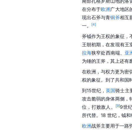
南部扎格罗斯山地的洛
在分布于
欧洲
广大地区
现出石斧与青
铜斧
相互
[
4
]
一。
斧钺作为王权的象征，
王朝初期，在发现有王
拉海
狭窄处西南端、
亚
为锤的王斧，其上还有
在欧洲，与权力更为密
权的象征。到了共和国
到15世纪，
英国
骑士
主
攻击脆弱的身体两侧，
[
9
]
位，打败敌人。
9世纪
所代替。18 世纪，钺
欧洲
战斧
主要用于一路