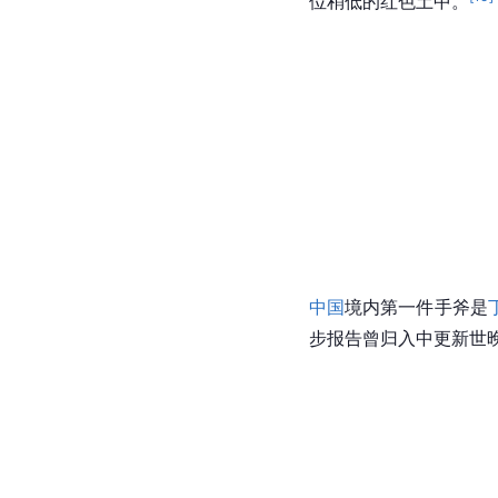
位稍低的红色土中。
中国
境内第一件手斧是
步报告曾归入中更新世