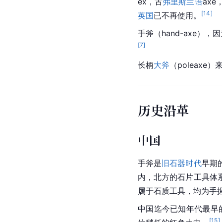
ex，古
弗里斯兰语
axe
[
14
]
英国
已不再使用。
手斧（hand-axe）
[
7
]
长柄
大斧
（poleaxe）
历史沿革
中国
手斧是
旧石器时代
早期
内，北方的石片工具体
属于石质工具，均为手
中国迄今已知年代最早
[
15
]