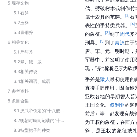
5
现存文物
伐、劈破树木或制作竹
5.1
石斧
[
2
]
属于农具的范畴。
石
5.2
玉斧
[
4
]
表性的手持类兵器。
5.3
青铜斧
[
2
]
的象征。
到了
周代
斧
[
5
]
6
相关文化
刑具。
到了
秦汉
由于
唐
、宋、元、明时期，
6.1
斤与斧
军器中，并发明了使用
6.2
斧、钺、戚
现，“斧”渐渐还原为砍
6.3
相关传说
手斧是
猿人
最初使用的
6.4
相关词语、成语
直接手握使用，因而称为“
7
参考资料
亚欧各地的早期智人普遍
8
条目合集
王国文化、
叙利亚
的迦
8.1
汉武帝钦定的“十八般兵器”
前后）等，都发现有战
8.2
明朝时民间记载的"十八般武艺"
为王权的象征，在西方
8.3
特型把子的种类
斧，是王权的象征或