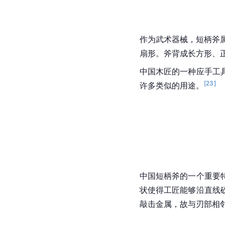
作为武术器械，短柄斧
扇形
。斧背成长方形、
中国
木匠的一种应手工
[
23
]
许多类似的用途。
中国短柄斧的一个重要
状使得工匠能够沿直线
敲击金属，故与刃部相