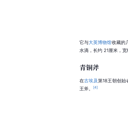
它与
大英博物馆
收藏的
水滴，长约 21厘米，
青铜斧
在
古埃及
第18王朝创
[
4
]
王斧。