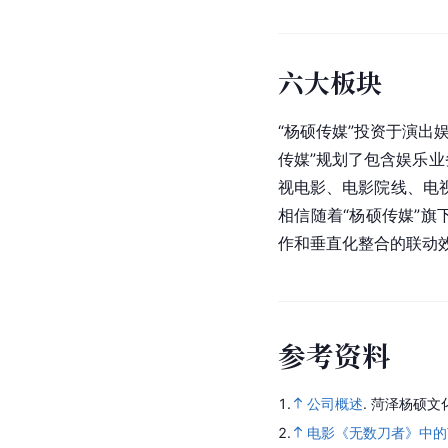
六大板块
“杨硕传媒”投资于演
传媒”规划了包含娱乐
视电影、电影院线、电
相信随着“杨硕传媒”
作和垂直化整合的联动
参
考
资
料
1.
公司概述
.
菏泽杨硕文
2.
电影《无数刀者》中的