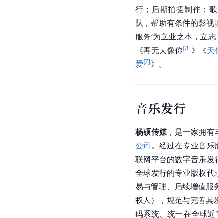
行；后期拍摄制作；歌
队，帮助有条件的影视
服务’为立业之本，立
[
3
]
《再无人像你
》《
天
[
7
]
爱
》。
音乐发行
杨硕传媒
，是一家拥有
公司
。经过在专业音乐
联网平台的数字音乐发
全球发行的专业版权代
易与管理、后续增值服
权人），规范与完善其发
码系统、统一在全球近