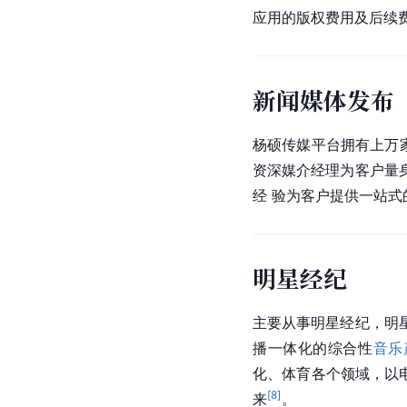
应用的版权费用及后续
新闻媒体发布
杨硕传媒平台拥有上万
资深媒介经理为客户量
经 验为客户提供一站式
明星经纪
主要从事明星经纪，明
播一体化的综合性
音乐
化、体育各个领域，以
[
8
]
来
。