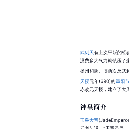
武则天
有上次平叛的经
没费多大气力就镇压了
扬州
和豫、博两次反武
天授
元年(690)的
重阳
赤改元天授，建立了大
神皇简介
玉皇大帝
(JadeEmpe
异考》说：“玉帝圣号