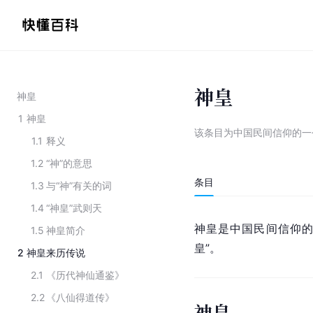
神皇
神皇
1
神皇
该条目为
中国民间信仰的一
1.1
释义
1.2
“神”的意思
条目
1.3
与“神”有关的词
1.4
“神皇”武则天
神皇是
中国民间信仰
1.5
神皇简介
皇”。
2
神皇来历传说
2.1
《历代神仙通鉴》
2.2
《八仙得道传》
神皇