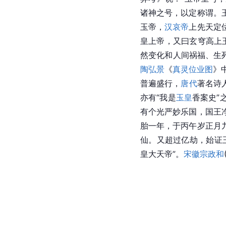
诸神之号，以定称谓。
玉帝，
汉哀帝
上先天定
皇上帝
，又曰玄
穹高
上
然变化和人间祸福、生死
陶弘景
《
真灵位业图
》
普遍盛行，
唐代
著名诗
亦有“我是
玉皇
香案史”
有个光严妙乐国，国王
胎一年，于丙午岁正月
仙。又超过亿劫，始证
皇大天帝”。
宋徽宗
政和