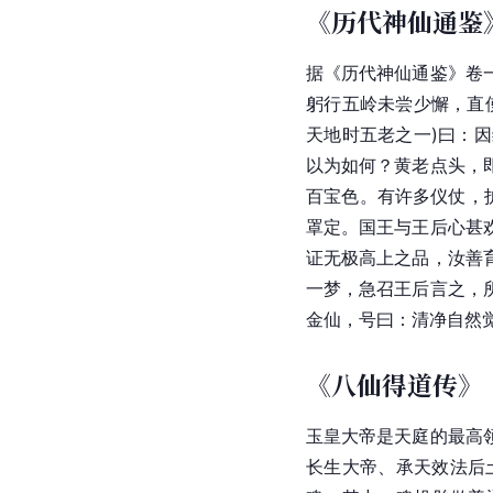
《历代神仙通鉴
据《
历代神仙通鉴
》卷
躬行
五岭
未尝少懈，直
天地时五老之一)曰：
以为如何？黄老点头，
百宝色。有许多仪仗，
罩
定。国王与王后心甚
证无极高上之品，汝善
一梦，急召王后言之，
金仙，号曰：清净自然
《八仙得道传》
玉皇大帝
是天庭的最高
长生大帝、承天效法后