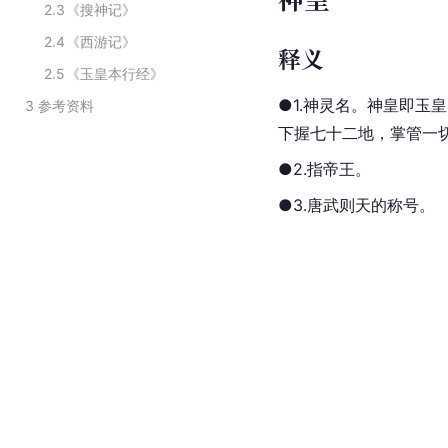
2.3
《搜神记》
2.4
《西游记》
释义
2.5
《玉皇本行经》
●1.神灵名。神皇即
玉皇
3
参考资料
下握七十二地，掌管一
●2.指帝王。
●3.唐
武则天
的称号。