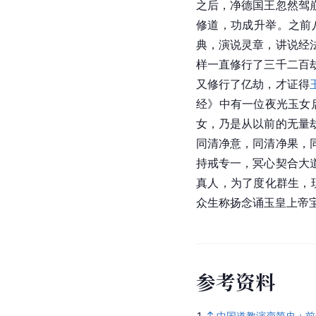
之后，净德国王忽然驾
修道，功成升举。之前
典，演说灵章，讲说经
样一直修行了三千二百
又修行了亿劫，才证得
经》中有一位夜光玉女
女，乃是从以前的无量
同清净意，同清净果，
持戒专一，冥心契合大
真人，为了度化群生，
众生称扬念诵
玉皇上帝
参
考
资
料
1.
中国道教演变简史：前