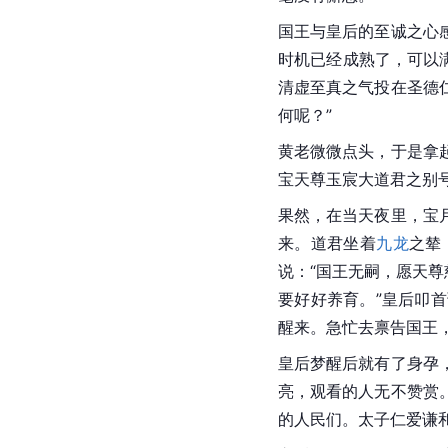
国王与皇后的至诚之心
时机已经成熟了，可以
清虚至真之气投在圣德
何呢？”
黄老微微点头，于是拿
宝天尊玉宸大道君之别
果然，在当天夜里，宝
来。道君坐着
九龙
之辇
说：“国王无嗣，愿天
要好好养育。”皇后叩
醒来。急忙去禀告国王
皇后梦醒后就有了身孕
亮，观看的人无不赞赏
的人民们。太子仁爱谦