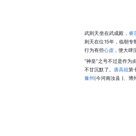
武则天坐在武成殿，
睿
则天在位15年，临朝专
行为有些
心虚
，便大肆
“神皇”之号不过是作
不甘沉默了。
唐高祖
第
豫州
(今河南汝县 )、博