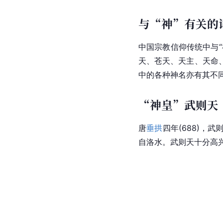
与“神”有关的
中国
宗教信仰传统中与“
天、苍天、天主、天命
中的各种神名亦有其不
“神皇”武则天
唐
垂拱
四年(688)，
武
自
洛水
。
武则天
十分高