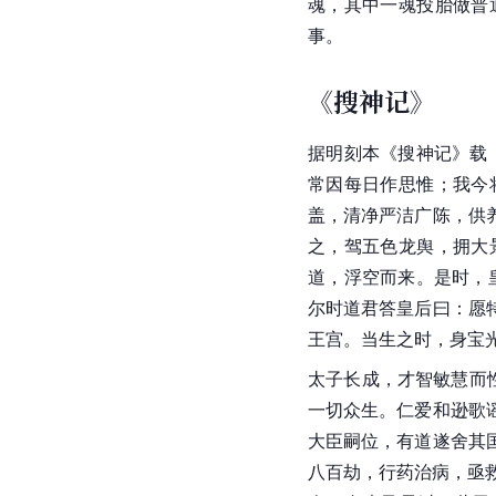
魂，其中一魂投胎做普
事。
《搜神记》
据明刻本《
搜神记
》载
常因每日作思惟；我今
盖，清净严洁广陈，供
之，驾五色龙舆，拥大
道，浮空而来。是时，
尔时道君答皇后曰：愿
王宫。当生之时，身
宝
太子长成，才智敏慧而
一切众生。仁爱和逊歌
大臣嗣位，有道遂舍其
八百劫，行药治病，亟