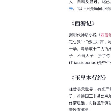
人，自幽及显过。此已
来
。”以下只是民间小
《西游记》
据明代神话小说《
西游
定心猿”：“佛祖听言
十劫。每劫该十二万九
子，不当人子！折了你
(Triassicperio
《玉皇本行经》
往昔昊天世界，有光严
子，净德国王非常焦急
修斋建醮，向群圣千真
毫没有懈怠。