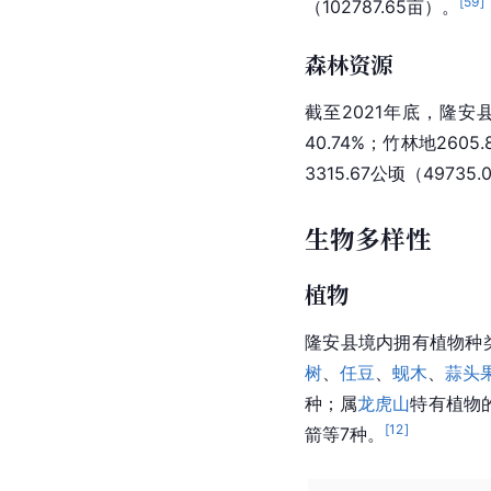
[
59
]
（102787.65亩）。
森林资源
截至2021年底，隆安县境
40.74%；竹林地2605
3315.67公顷（49735
生物多样性
植物
隆安县境内拥有植物种类
树
、
任豆
、
蚬木
、
蒜头
种；属
龙虎山
特有植物
[
12
]
箭等7种。