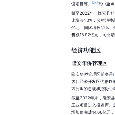
[
24
]
设项目等。
其中重点
截至2022年，隆安县社
比增长1.0%；乡村消费
亿元，同比增长1.2%。
售额13.92亿元，同比
经济功能区
隆安华侨管理区
隆安华侨管理区
前身是
级）经济开发区优惠政
方公里的总规和
控制性
截至2022年末，隆
工业项目进入投资库。2
增加值
完成14.66亿元