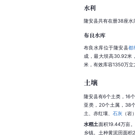
水利
隆安县共有在册38座水
布良水库
布良水库
位于隆安县
都
成，最大坝高30.92
米，有效库容1350万
土壤
隆安县有6个土类，16
亚类，20个土属，3
土
、赤红壤、
石灰
（岩
水稻土
面积
19.
44万亩
乡镇。土种黄泥田面积2