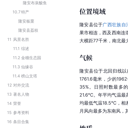
隆安布泉酸鱼
位置境域
10.7
特产
隆安板栗
隆安县位于
广西壮族自
隆安县荔枝
果市相连，西及西南连
11
风景名胜
大横距77千米，南北最
11.1
综述
气候
11.2
金穗生态园
11.3
仙缘谷
隆安县位于北回归线以
11.4
榜山文塔
1761.6毫米，少的196
12
对外交流
35%。日照时数最多的1
13
著名人物
21.6°C。年平均气温最
均最低气温18.5°C，
14
荣誉
月风向最多为东南风，
15
参考资料
16
条目合集