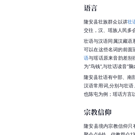
语言
隆安县壮族群众以讲
壮
交往，汉、瑶族人民多
壮语与汉语同属汉藏语系,
可以在这些名词的前面
语
与瑶话原来音韵差别很
为"鸟钱",与
壮话
读音"脑
隆安县壮语有中部、南部
汉语常用词,分别与壮
也陈屯为例；瑶话方言以
宗教信仰
隆安县境内宗教信仰只
聚会点6处，信教群众1