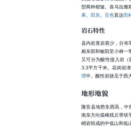
型两种褶皱。喜马拉雅
果
、
田东
、
百色
直达
田
岩石特性
县内岩浆岩甚少，分布
厢东部和敏阳至小林一
又可分为酸性侵入岩（
3.3平方千米。花岗岩
理
中。酸性岩脉见于西
地形地貌
隆安县地势东西高，中
南东方向弧峰残丘带状
峭岩组成的中低山和低