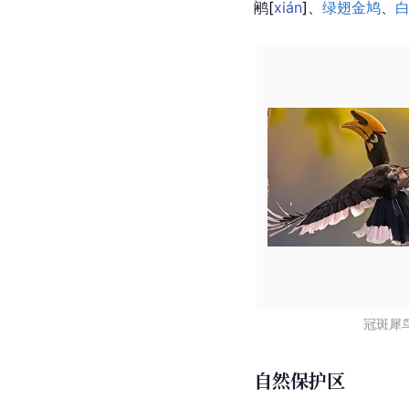
鹇
[
xián
]
、
绿翅金鸠
、
冠斑犀
自然保护区