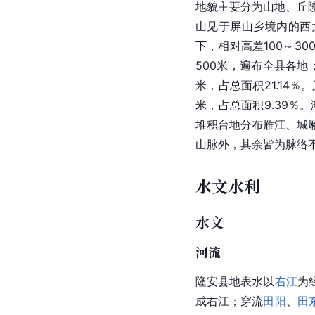
地貌主要分为山地、丘陵
山见于
屏山乡
境内的
西
下，相对高差100～30
500米，遍布全县各地
米，占总面积21.14％
米，占总面积9.39％
堆积台地分布雁江、城
山
脉外，其余皆为脉络
水文水利
水文
河流
隆安县
地表水
以
右江
为
成右江；穿流
田阳
、
田