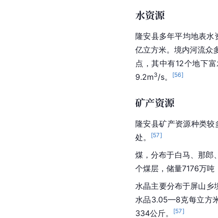
水资源
隆安县多年平均
地表水
亿立方米。境内河流众多
点，其中有12个地下
富
3
[
56
]
9.2m
/s。
矿产资源
隆安县矿产资源种类较
[
57
]
处。
煤，分布于白马、那郎
个煤层，储量7176万
水晶主要分布于屏山乡境
水品3.05—8克每立方
[
57
]
334公斤。