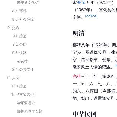
宋
开宝
五年（972年
隆安县文化馆
（1067年），宣化县
8.5
环保
[
22
]
[
23
]
宁路。
8.6
社会保障
9
交通
明清
9.1
综述
9.2
公路
嘉靖
八年（1529年）
两
宁乡
三图设隆安县，建
9.3
铁路
察、路经都结、爱华、
隆安站
[
隆安
风土人情的记述。
9.4
公共交通
光绪
三十二年（1906年
10
人文
一、五、六、七、八、
10.1
综述
的六、八两图（今那桐
10.2
文物古迹
地）划出，设置隆安县
娅怀洞遗址
白鹤岩摩崖石刻
中华民国