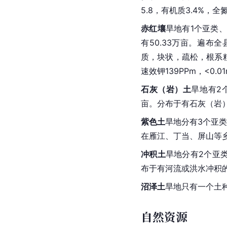
5.8，有机质3.4%，全氮
赤红壤
旱地有1个亚类、
有50.33万亩。遍布
质，块状，疏松，根系粗多
速效钾139PPm，<0.0
石灰
（岩）土
旱地有2
亩。分布于有石灰（岩
紫色土
旱地分有3个亚类
在
雁江
、丁当、
屏山
等
冲积土
旱地分有2个亚类
布于有河流或洪水冲积
沼泽
土
旱地只有一个土
自然资源