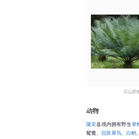
石山苏
动物
隆安
县境内拥有野生
脊
鸳鸯、
冠斑犀鸟
、
白鹇