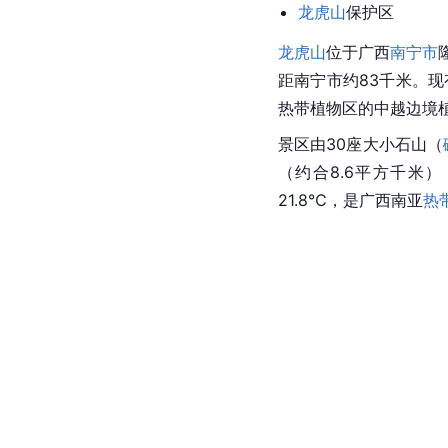
龙虎山
保护区
龙虎山
位于
广西
南宁市
距
南宁
市约83千米。现
热带植物
区的中越边境
景区由30座大小石山（
（约合8.6平方千米）
21.8℃，是广西南亚
热