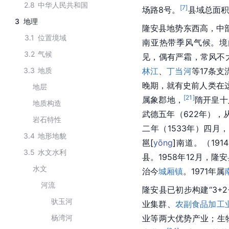
2.8
中华人民共和国
[
7
]
场路8号。
县域总面积
3
地理
隆安县地势东西高，中
3.1
位置境域
南亚
热带季风气候
。境
3.2
气候
见，偶有严霜，常风不
3.3
地质
林江
、
丁当河
等17条支
晚期，就有
史前人类
在
地层
[
21
]
属象郡地，
隋开皇十
地质构造
武德五年（622年），
岩石特性
二年（1533年）四月
3.4
地形地貌
邕
[
yōng
]
南道。（19
3.5
水文水利
县。1958年12月，隆
水文
治今
城厢镇
。1971年属
河流
隆安县已初步构建“3+
驮玉河
业集群、
农副食品加工
杨湾河
业等两大优势产业；生