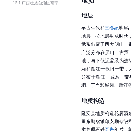
地质
16.1
广西壮族自治区南宁市行政区划
地层
早
古生代
和
三叠纪
地层
地层，按地层生成时代
武系出露于西大明山一
广泛分布在
屏山
、古潭
地，与下伏泥盆系为连
厢和雁江一敏阳一带，
分布于
雁江
、
城厢
一带
桐、丁当和城厢、雁江
地质构造
隆安县地质构造轮廓清
里东期褶皱印支期褶皱
类复理石砂
页岩
组成，