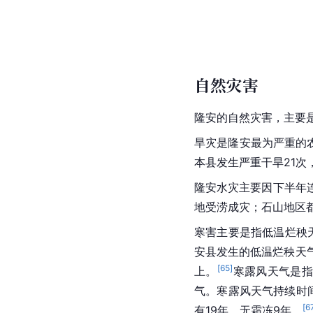
自然灾害
隆安的自然灾害，主要
旱灾是隆安最为严重的
本县发生严重干旱21次，
隆安水灾主要因下半年
地受涝成灾；石山地区
寒害主要是指低温烂秧
安县发生的低温烂秧天气
[
65
]
上。
寒露风天气是指
气。寒露风天气持续时
[
6
有19年，无霜冻9年。