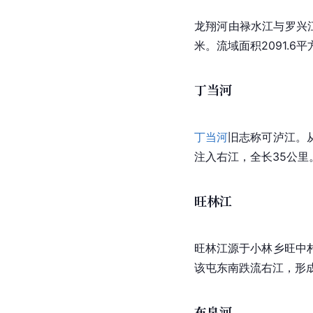
龙翔河由禄水江与
罗兴
米。流域面积2091.6
丁当河
丁当河
旧志称可
泸江
。
注入右江，全长35公里
旺林江
旺林江
源于小林乡旺中
该屯东南跌流
右江
，形
布泉河