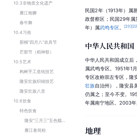
10.3
非物质文化遗产
民国2年（1913年）属
雁江炮狮
政督察区；民国29年属
春牛舞
[
23
]
[
2
年）属
武鸣专区
。
10.4
习俗
那桐“四月八”农具节
中华人民共和国
芒那节（稻神祭）
中华人民共和国成立后，
10.5
艺术
属武鸣专区。1951年
构树手工造纸技艺
专区改称崇左专区，隆安
隆安壮族织锦技艺
壮族
自治州
），隆安县属
隆安壮族八音
仍属之；至今不变。19
10.6
饮食
年属南宁地区。2003年
特色饮食
隆安“三月三”五色糯米饭
地理
雁江卷筒粉