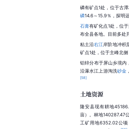
磷有矿点1处，位于古潭村
磷
14.6～15.9％，探
石膏
有矿化点1处，位
布全县各地。目前多处
粘土沿
右江
岸阶地冲积
矿点1处，位于主峰北侧
铝锌分布于屏山乡境内，
沿瀑水江上游淘洗
砂金
[
58
]
土地资源
隆安县现有耕地45186.5
亩）。林地140287.47
工矿用地6352.02公顷