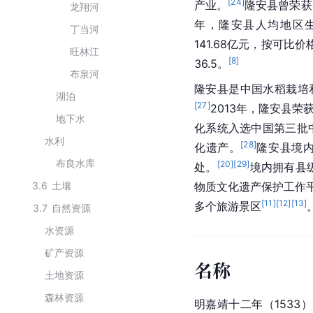
[
24
]
产业。
隆安县曾荣获“
龙翔河
年，隆安县人均地区生
丁当河
141.68亿元，按可比
旺林江
[
8
]
36.5。
布泉河
隆安县是
中国
水稻栽培
湖泊
[
27
]
2013年，隆安县荣
地下水
化系统入选中国第三批
水利
[
28
]
化遗产。
隆安县境内
布良水库
[
20
]
[
29
]
处。
境内拥有县
3.6
土壤
物质文化遗产保护
工作
[
11
]
[
12
]
[
13
]
多个旅游景区
3.7
自然资源
水资源
矿产资源
名称
土地资源
森林资源
明嘉靖十二年（1533