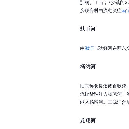
那桐、丁当；7乡镇的2
乡
联合村
曲流屯流往
南
驮玉河
由
濑江
与驮好河在距东
杨湾河
旧志称驮良溪或百耿溪
流经货铜注入
杨湾河
干
纳入杨湾河。三源汇合
龙翔河