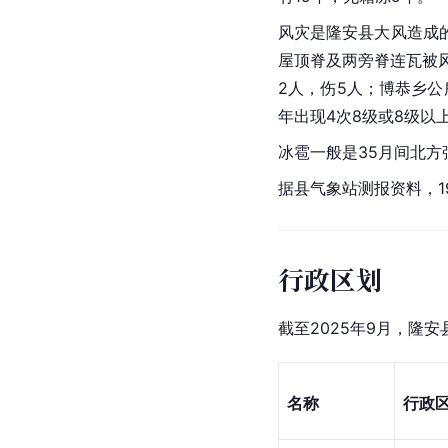
风灾是隆安县大风造成的
屋顶脊及两旁脊连瓦被风
2人，伤5人；博恭乡公
年出现4次8级或8级以
冰雹一般是35月间北
据县气象站测报资料，19
行政区划
截至2025年9月，隆
名称
行政