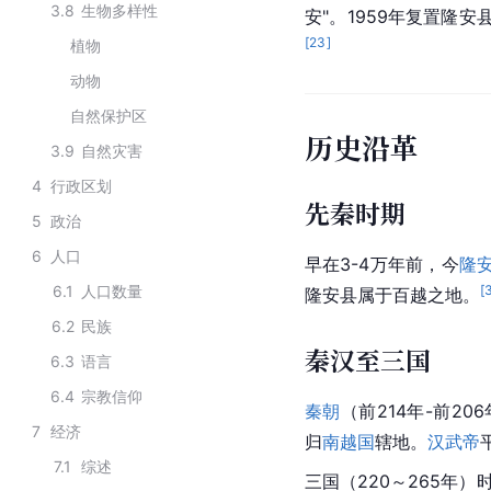
3.8
生物多样性
安"。1959年复置隆安
[
23
]
植物
动物
自然保护区
历史沿革
3.9
自然灾害
4
行政区划
先秦时期
5
政治
6
人口
早在3-4万年前，今
隆
6.1
人口数量
[
隆安县属于百越之地。
6.2
民族
秦汉至三国
6.3
语言
6.4
宗教信仰
秦朝
（前214年-前2
7
经济
归
南越国
辖地。
汉武帝
7.1
综述
三国（220～265年）