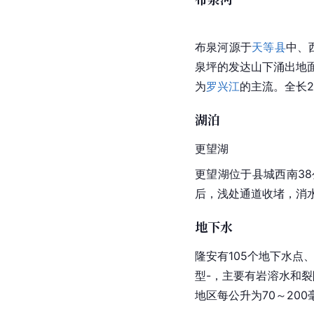
布泉河
源于
天等县
中、
泉坪的发达山下涌出地
为
罗兴江
的主流。全长23
湖泊
更望湖
更望湖
位于县城西南3
后，浅处通道收堵，消
地下水
隆安有105个地下水点、
型-，主要有岩溶水和
地区每公升为70～200