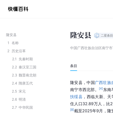
隆安县
隆安县
二星
条目
1
名称
中国广西壮族自治区南宁市
2
历史沿革
2.1
先秦时期
条目
2.2
秦汉至三国
2.3
魏晋南北朝
隆安县，中国
广西壮族
2.4
隋唐五代
[
4
]
南宁市西北部。
东南
2.5
宋元
扶绥县
，西临大新、天
2.6
明清
住人口32.89万人，比
2.7
中华民国
[
8
]
截至2025年9月，