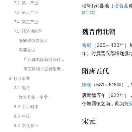
7.2
第一产业
增翊[yì]县地（
增食县
7.3
第二产业
[
21
]
[
23
]
7.4
第三产业
魏晋南北朝
7.5
经济功能区
隆安华侨管理区
晋朝
（265～420年
重要企业
年）时属晋兴郡增翊县
广西鑫凯隆新能源科技有限公司
隋唐五代
隆安海螺水泥有限责任公司
8
社会事业
隋朝
（581～618年
8.1
教育
唐武德五年（622年
隆安县第一中学
今城厢镇之南，此为
隆
8.2
卫生健康
8.3
科技
宋元
8.4
文化事业