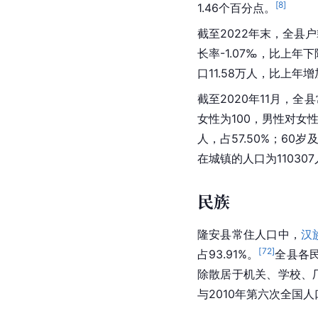
[
8
]
1.46个百分点。
截至2022年末，全县
户
长率-
1.07‰，比上年
口11.58万人，比上年增
截至2020年11月，全县
女性为100，男性对女性
人，占57.50%；60岁
在城镇的人口为110307
民族
隆安县常住人口中，
汉
[
72
]
占93.91%。
全县各
除散居于机关、学校、
与2010年第六次全国