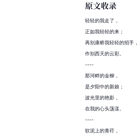
原文收录
轻轻的我走了，
正如我轻轻的来；
再别康桥我轻轻的招手
作别西天的云彩。
----
那河畔的金柳，
是夕阳中的新娘；
波光里的艳影，
在我的心头荡漾。
----
软泥上的
青荇
，