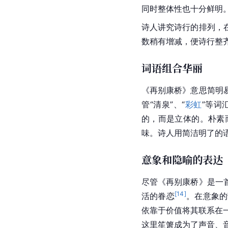
同时整体性也十分鲜明
诗人讲究诗行的排列，
数稍有增减，便诗行整
词语组合华丽
《再别康桥》意思简明
管“清泉”、“
彩虹
”等词
的，而是立体的。朴素
味。诗人用简洁明了的
意象和隐喻的表达
尽管《再别
康桥
》是一
[
14
]
活的眷恋
。在
意象
的
依靠于价值将其联系在
这里笙箫成为了声音、