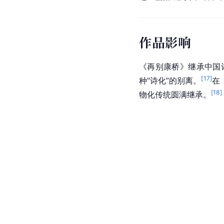
作品影响
《再别康桥》继承中国
[
17
]
种“诗化”的别离。
在
[
18
]
物化
传统圆满继承。