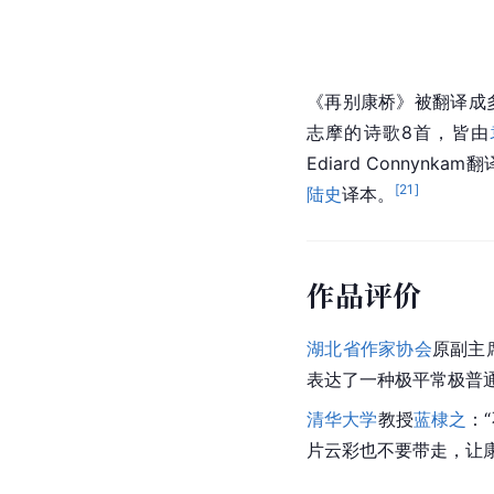
《再别康桥》被翻译成
志摩的诗歌8首，皆由
Ediard Connynkam
[
21
]
陆史
译本。
作品评价
湖北省作家协会
原副主
表达了一种极平常极普
清华大学
教授
蓝棣之
：
片云彩也不要带走，让