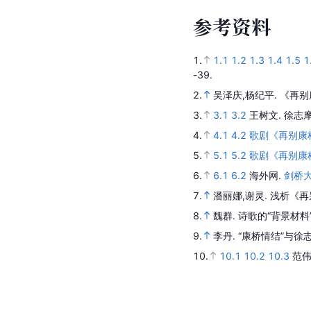
参
考
资
料
1.
1.1
1.2
1.3
1.4
1.5
1
-39.
2.
吴泽庆,杨纪平.
《再别
3.
3.1
3.2
王树文.
徐志
4.
4.1
4.2
歌剧《再别康
5.
5.1
5.2
歌剧《再别康
6.
6.1
6.2
海外网.
剑桥
7.
潘丽娜,谢灵.
浅析《再
8.
魏群.
诗歌的“背景材
9.
李丹.
“康桥情结”与徐
10.
10.1
10.2
10.3
范伟