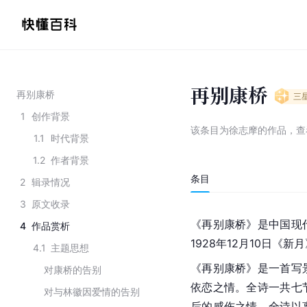
再别康桥
再别康桥
三
1
创作背景
该条目为
徐志摩的作品
，
查
1.1
时代背景
1.2
作者背景
条目
2
辑录情况
3
原文收录
《再别康桥》是中国现
4
作品赏析
1928年12月10日《
4.1
主题思想
《再别康桥》是一首写
对康桥的告别
依恋之情。全诗一共七
对与林徽因爱情的告别
后的感伤之情。全诗以