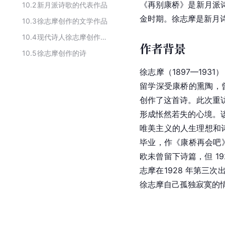
《再别康桥》是新月派
10.2
新月派诗歌的代表作品
金时期。徐志摩是新月
10.3
徐志摩创作的文学作品
10.4
现代诗人徐志摩创作的作品
作者背景
10.5
徐志摩创作的诗
徐志摩（1897—193
留学深受康桥的熏陶，曾
创作了这首诗。此次重
形成怅然若失的心境。
唯美主义的人生理想和
毕业，作《康桥再会吧》
欧未曾留下诗篇，但 1
志摩在1928 年第
徐志摩自己孤独寂寞的