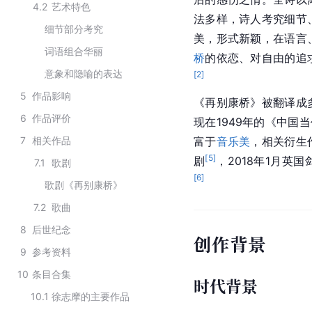
4.2
艺术特色
法多样，诗人考究细节
细节部分考究
美，形式新颖，在语言
词语组合华丽
桥
的依恋、对自由的追
意象和隐喻的表达
[
2
]
5
作品影响
《再别康桥》被翻译成
6
作品评价
现在1949年的《中国
7
相关作品
富于
音乐美
，相关衍生
[
5
]
剧
，2018年1月英国
7.1
歌剧
[
6
]
歌剧《再别康桥》
7.2
歌曲
8
后世纪念
创作背景
9
参考资料
10
条目合集
时代背景
10.1
徐志摩的主要作品