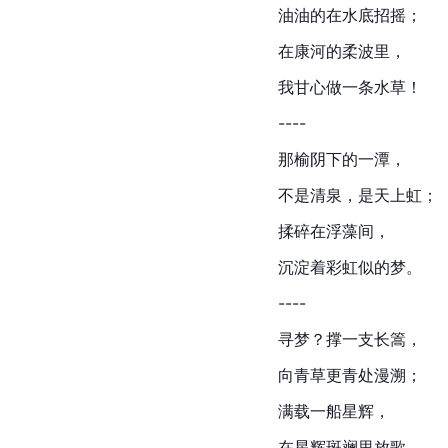
油油的在水底
招摇
；
在康河的柔波里，
我甘心做一条水草！
----
那榆阴下的一潭，
不是清泉，是天上虹；
揉碎在浮藻间，
沉淀着
彩虹
似的梦。
----
寻梦？撑一支长篙，
向青草更青处漫溯；
满载一船
星辉
，
在星辉斑斓里放歌。