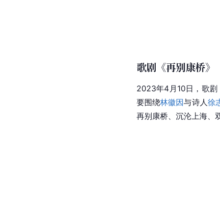
歌剧《再别康桥》
2023年4月10日，歌
要围绕
林徽因
与诗人
徐
再别康桥、沉沦上海、