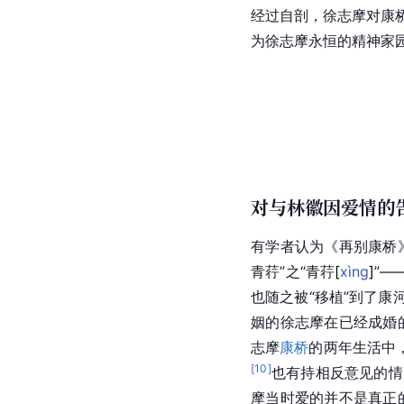
经过自剖，徐志摩对康桥
为徐志摩永恒的精神家
对与林徽因爱情的
有学者认为《再别康桥
青荇
”之“青
荇
[
xìng
]
”—
也随之被“移植”到了
姻的徐志摩在已经成婚
志摩
康桥
的两年生活中
[
10
]
也有持相反意见的情
摩当时爱的并不是真正