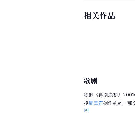
相关作品
歌剧
歌剧
《再别康桥》200
授
周雪石
创作的的一部
[
4
]