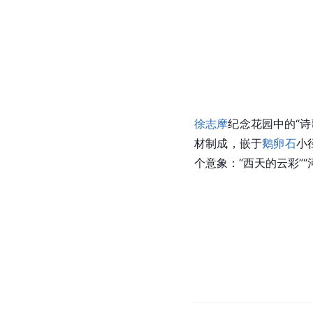
徐志摩
纪念花园中的“诗
材制成，嵌于
鹅卵石
小
个
意象
：“西天的云彩”“