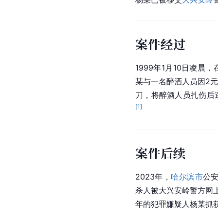
案件经过
1999年1月10日凌晨
某与一名醉酒人员因2
刀，将醉酒人员扎伤后
[
1
]
案件后续
2023年，
哈尔滨市
公安
杀人被大兴安岭警方网
年的犯罪嫌疑人杨某抓获