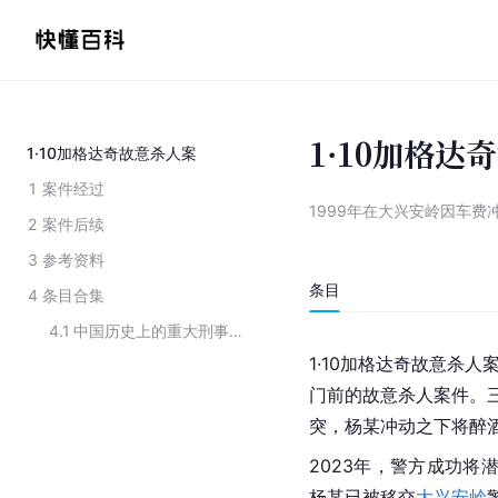
1·10加格达
1·10加格达奇故意杀人案
1
案件经过
1999年在大兴安岭因车
2
案件后续
3
参考资料
条目
4
条目合集
4.1
中国历史上的重大刑事案件
1·10加格达奇故意杀人
门前的故意
杀人案件
。
突，杨某冲动之下将醉
2023年，警方成功将
杨某已被移交
大兴安岭