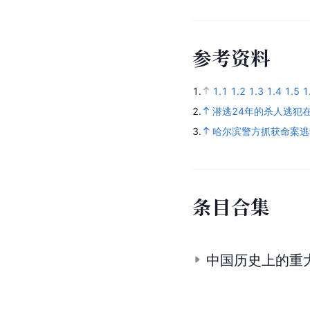
参
考
资
料
1.
1.1
1.2
1.3
1.4
1.5
1
2.
潜逃24年的杀人逃犯
3.
哈尔滨警方抓获命案逃
条
目
合
集
中国历史上的重