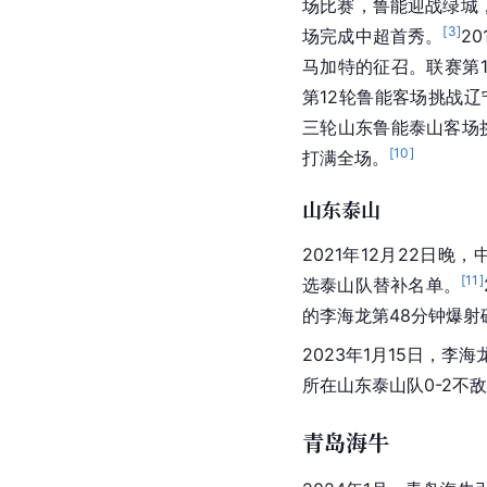
场比赛，鲁能迎战
绿城
[
3
]
场完成
中超
首秀。
2
马加特的征召。联赛第
第12轮
鲁能
客场挑战
辽
三轮
山东鲁能泰山
客场
[
10
]
打满全场。
山东泰山
2021年12月22日晚
[
11
]
选
泰山队
替补名单。
的李海龙第48分钟爆射
2023年1月15日，李
所在山东泰山队0-2不
青岛海牛