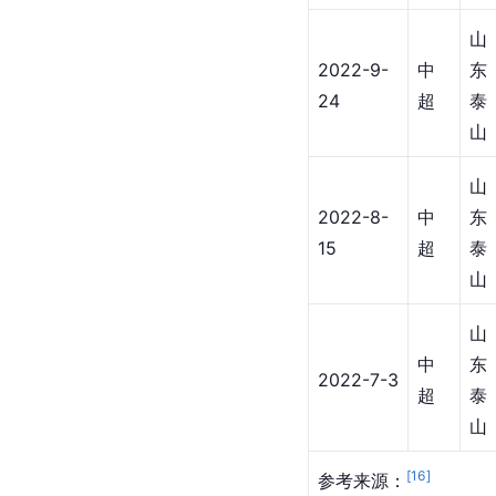
山
2022-9-
中
东
24
超
泰
山
山
2022-8-
中
东
15
超
泰
山
山
中
东
2022-7-3
超
泰
山
[
16
]
参考来源：