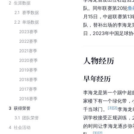
2
生涯数据
队。同年联赛第20轮
鲁
2.1
赛季数据
月15日，中超联赛第13
2.2
单场数据
队
，替补出场的李海龙第
2023赛季
日，2023年中国足球
2022赛季
2021赛季
人物经历
2020赛季
2019赛季
早年经历
2018赛季
2017赛季
李海龙是第一个踢
中超
2016赛季
家楼下有一个绿化带，
3
获得荣誉
[
3
]
[
2
]
千当球门。
李海龙
训学校接受正规训练，
3.1
团队荣誉
的时间让李海龙逐步弥
4
社会活动
[
3
]
[
2
]