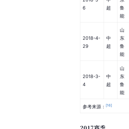
6
超
鲁
能
山
2018-4-
中
东
29
超
鲁
能
山
2018-3-
中
东
4
超
鲁
能
[
16
]
参考来源：
2017赛季