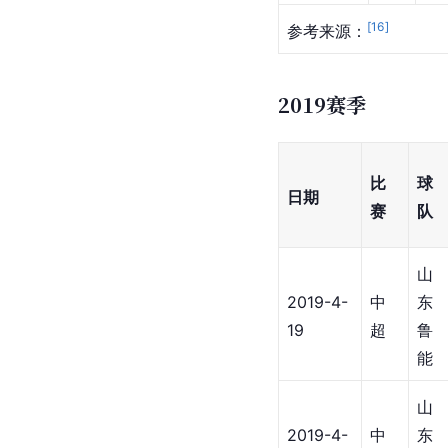
[
16
]
参考来源：
2019赛季
比
球
日期
赛
队
山
2019-4-
中
东
19
超
鲁
能
山
2019-4-
中
东