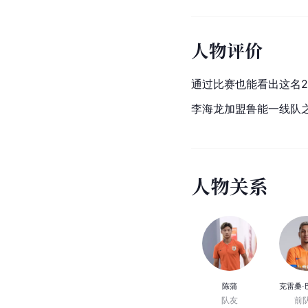
人物评价
通过比赛也能看出这名
李海龙加盟鲁能一线队
人
物
关
系
陈蒲
克雷桑·
队友
前