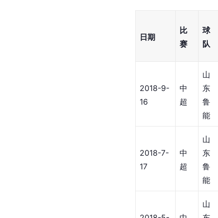
比
球
日期
赛
队
山
2018-9-
中
东
16
超
鲁
能
山
2018-7-
中
东
17
超
鲁
能
山
2018-5-
中
东