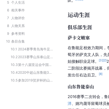
队。
5
个人生活
6
相关事件
运动生涯
7
人物评价
8
人物关系
俱乐部生涯
9
参考资料
萨卡文嫩塞
10
条目合集
在鲁能足校效力期间，
10.1
2024赛季青岛海牛足球俱乐部球员名单
萄牙的萨克文人队，先
10.2
2023赛季山东泰山足球俱乐部球员
[
3
]
[
2
]
始接触职业足球。
10.3
第十八届亚运会中国男子足球U23代表队球员名单
二阶段比赛揭开战幕，
10.4
2020中超山东鲁能30人大名单
[
8
]
发出任右边后卫。
10.5
参加2019贺岁杯的山东鲁能队球员
山东鲁能泰山
2016赛季二次转会，
鲁
洋
、
姚均晟
等留葡球员