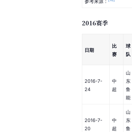
参考来源：
2016赛季
比
球
日期
赛
队
山
2016-7-
中
东
24
超
鲁
能
山
2016-7-
中
东
20
超
鲁