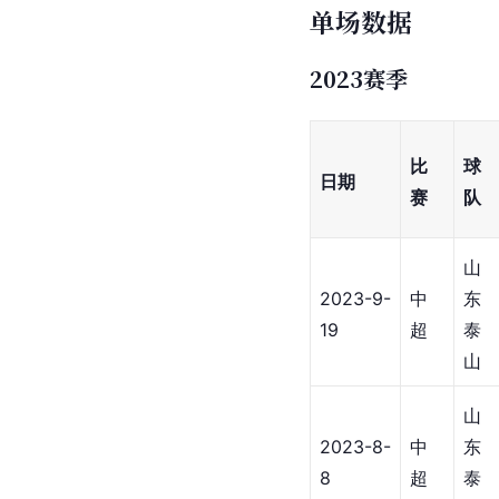
单场数据
2023赛季
比
球
日期
赛
队
山
2023-9-
中
东
19
超
泰
山
山
2023-8-
中
东
8
超
泰