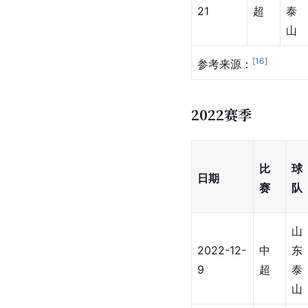
21
超
泰
山
[
16
]
参考来源：
2022赛季
比
球
日期
赛
队
山
2022-12-
中
东
9
超
泰
山