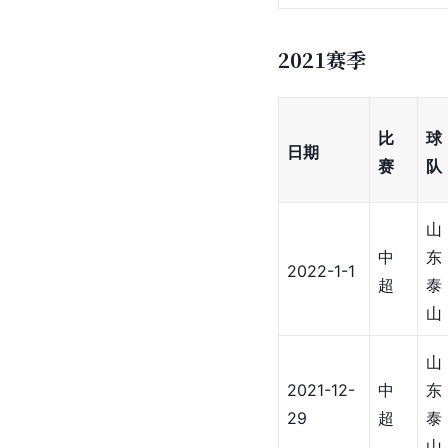
2021赛季
比
球
日期
赛
队
山
中
东
2022-1-1
超
泰
山
山
2021-12-
中
东
29
超
泰
山