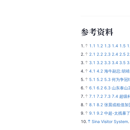
参
考
资
料
1.
1.1
1.2
1.3
1.4
1.5
1
2.
2.1
2.2
2.3
2.4
2.5
2
3.
3.1
3.2
3.3
3.4
3.5
3
4.
4.1
4.2
海牛副总:胡
5.
5.1
5.2
5.3
何为争冠
6.
6.1
6.2
6.3
山东泰山2
7.
7.1
7.2
7.3
7.4
超级
8.
8.1
8.2
张晨或租借加
9.
9.1
9.2
中超-太残暴了
10.
Sina Visitor System