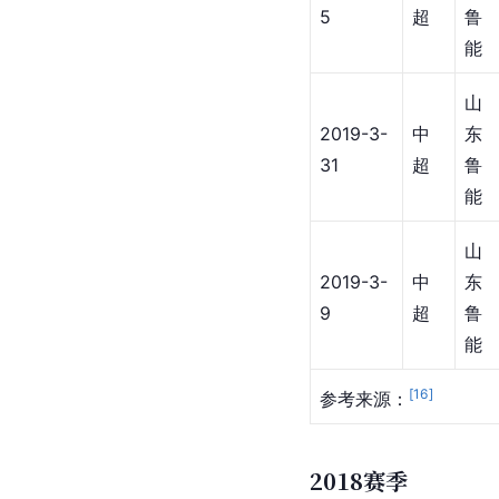
5
超
鲁
能
山
2019-3-
中
东
31
超
鲁
能
山
2019-3-
中
东
9
超
鲁
能
[
16
]
参考来源：
2018赛季