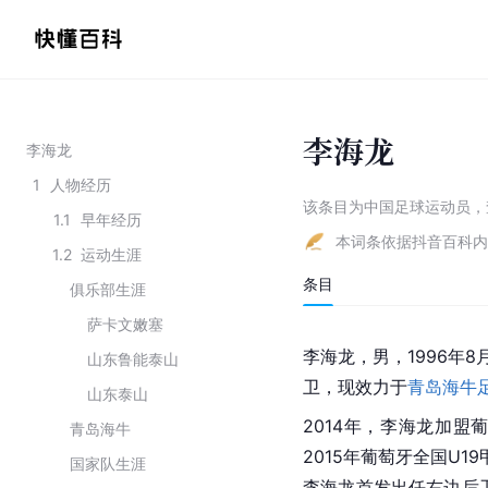
李海龙
李海龙
1
人物经历
该条目为
中国足球运动员
，
1.1
早年经历
本词条依据抖音百科内
1.2
运动生涯
条目
俱乐部生涯
萨卡文嫩塞
李海龙，男，1996年8
山东鲁能泰山
卫，现效力于
青岛海牛
山东泰山
2014年，李海龙加盟
青岛海牛
2015年葡萄牙全国U
国家队生涯
李海龙首发出任右边后