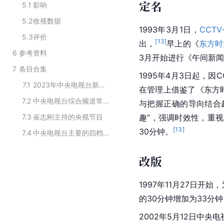
定名
5.1
影响
5.2
收视数据
1993年3月1日，
CCTV-
5.3
评价
[
13
]
出，
早上的《
东方时
6
参考资料
3月开始进行《
午间新闻
7
条目合集
1995年4月3日起，因
C
7.1
2023年中央电视台新闻频道CCTV-13在播新闻节目
在管理上借鉴了《东方
7.2
中央电视台综合频道常播节目
与把握正确的导向结合
7.3
崔志刚主持的央视节目
趣”，强调时效性，重
[
13
]
30分钟。
7.4
中央电视台主要的四档新闻节目
改版
1997年11月27日
的30分钟增加为33分
2002年5月12日中央