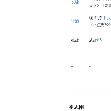
长啸
天下》《新
现主持
中
计渝
《正点财经
[
71
]
张政
从政
-
-
-
-
崔志刚