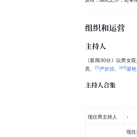
组织和运营
主持人
《新闻30分》以男女
[
7
]
[
43
]
亮
、
严於信
、
梁艳
主持人合集
现任男主持人
-
现任