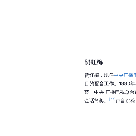
贺红梅
贺红梅
，现任
中央广播
目的配音工作。1990
范、中央 广播电视总台
[
77
]
金话筒奖
。
声音沉稳