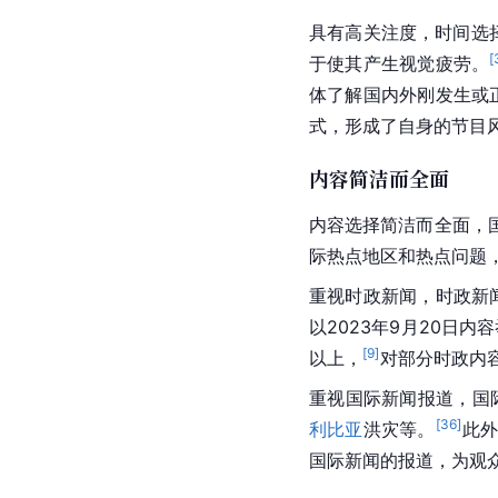
具有高关注度，时间选
[
于使其产生视觉疲劳。
体了解国内外刚发生或
式，形成了自身的节目
内容简洁而全面
内容选择简洁而全面，
际热点地区和热点问题
重视时政新闻，时政新
以2023年9月20日
[
9
]
以上，
对部分时政内
重视国际新闻报道，国
[
36
]
利比亚
洪灾等。
此外
国际新闻的报道，为观