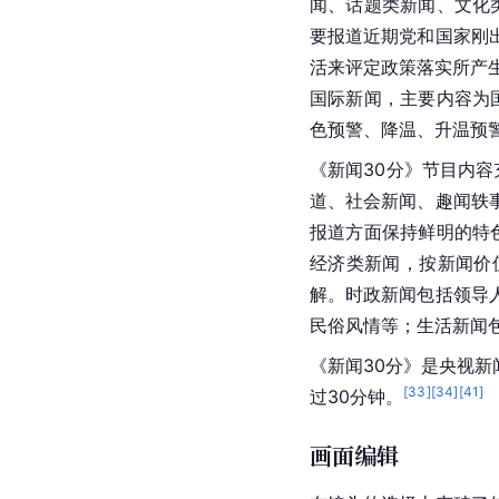
闻、话题类新闻、文化
要报道近期党和国家刚
活来评定政策落实所产
国际新闻，主要内容为
色预警、降温、升温预
《新闻30分》节目内容
道、
社会新闻
、趣闻轶
报道方面保持鲜明的特
经济类新闻，按新闻价
解。时政新闻包括领导
民俗风情等；生活新闻
《新闻30分》是
央视
新
[
33
]
[
34
]
[
41
]
过30分钟。
画面编辑