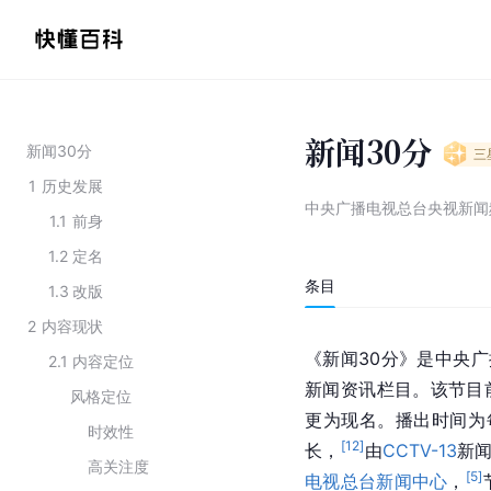
新闻30分
新闻30分
三
1
历史发展
中央广播电视总台央视新闻
1.1
前身
1.2
定名
条目
1.3
改版
2
内容现状
《新闻30分》是中央广
2.1
内容定位
新闻资讯栏目。该节目前
风格定位
更为现名。播出时间为每
时效性
[
12
]
长，
由
CCTV-13
新闻
高关注度
[
5
]
电视总台新闻中心
，