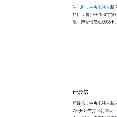
崔志刚
，
中央电视台
新
栏目，曾担任“9·3
致，声音情感起伏较小
严於信
严於信
，中央电视台新闻
7日开始主持《
朝闻天