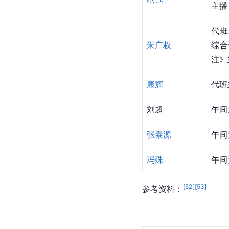
主播
代班
朱广权
综合
注》
康辉
代班
刘超
午间
张泰源
午间
冯殊
午间
[
52
]
[
53
]
参考资料：