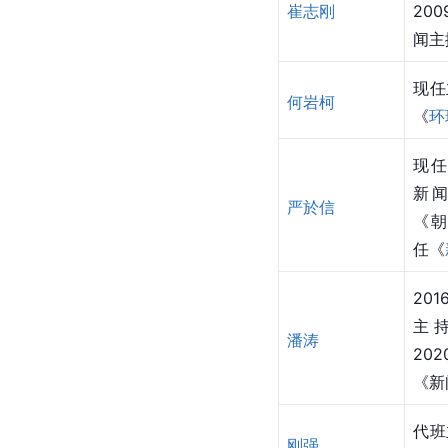
崔志刚
20
闻主
现任
何岩柯
《
环
现任
新闻
严於信
《朝
任《
20
主
潘涛
20
《新
代班
刚强