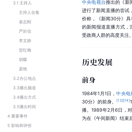
中央电视台
推出的《新
3.1
主持人
进行了新闻直播的尝试
主持人合集
价称，《新闻30分》
崔志刚
的新闻报道直播方式，
严於信
受政商人群的高度关注
李文静
贺红梅
历史发展
胡蝶
梁艳
前身
3.2
办公地点
3.3
播出频道
1984年1月1日，
中央电
3.4
播出方式
[
13
]
[
14
]
30分》的前身。
3.5
播出时间
播。1989年2月6日
4
重要事件
为在《午间新闻》结束
5
影响和评价