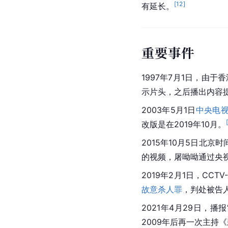
[
12
]
有延长。
重要事件
1997年7月1日，由于
香
示片头，之后播出内容提
2003年5月1日
中央电
改版是在2019年10月。
2015年10月5日北京时
的视频，屠呦呦通过央
2019年2月1日，
CCTV-
故意杀人罪
，判处被告
2021年4月29日，播
2009年后再一次主持《