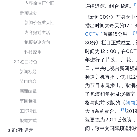
内容简洁而全面
[
连续追踪、组合报道。
新闻理念
《新闻30分》前身为中
新闻价值重大性
播出时间为每天的12：3
内容贴近生活
[
1
CCTV-1
首播15分钟，
把握舆论方向
30分》栏目正式成立
时间为12：00，在CC
科技应用
年进行了片头、片花、
2.2
栏目特色
日，中央电视台新闻频
新闻标题
频道并机直播，使用2
节目内容
为节目末尾播出，取消在
画面编辑
了包装和角标及演播室
节目包装
格与此前改版的《
朝闻
[
17
]
主持特色
大屏幕的配合。
20
装更换为2019版包
报道方式
间，除中文国际频道和
3
组织和运营