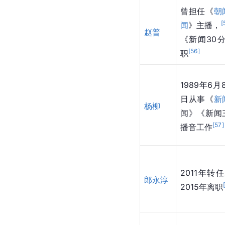
曾担任《
朝
[
闻
》主播，
赵普
《新闻30
[
56
]
职
1989年6月
日从事《
新
杨柳
闻》《新闻
[
57
]
播音工作
2011年
郎永淳
2015年离职