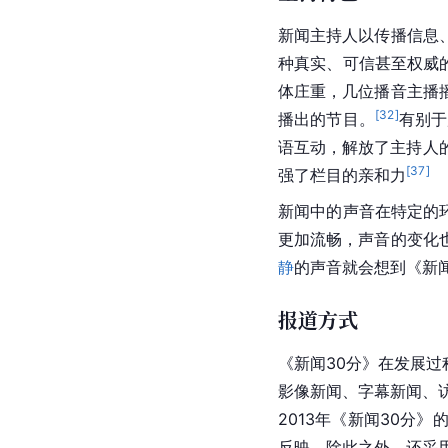
新闻主持人以传播信息
种真实、可信甚至权威
体庄重，几位播音主播
[
32
]
播出的节目。
有别于
语互动，解放了主持人
[
37
]
强了栏目的亲和力
新闻中的声音在特定的
更加流畅，声音的变化
静
的声音就会想到《新闻
报道方式
《新闻30分》在发展
影像新闻、字幕新闻、
2013年《新闻30分》
反映，除此之外，还采