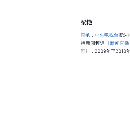
梁艳
梁艳
，
中央电视台
资深
持新闻频道《
新闻直播
景
》，2009年至201