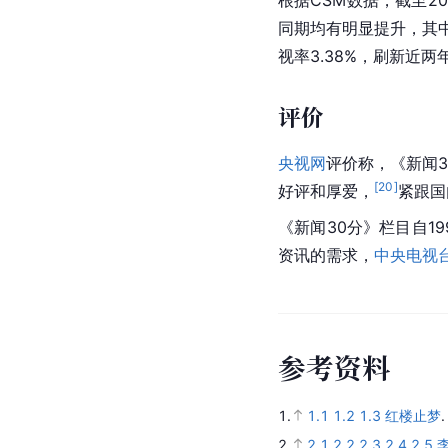
根据CSM数据，截至20
同期均有明显提升，其中
视率3.38%，刷新近两
评价
央视网
评价称，《新闻
[
20
]
好评和厚爱，
紧跟国
《新闻30分》栏目自1
资讯的需求，
中央电视
参
考
资
料
1.
1.1
1.2
1.3
红楼止梦
2.
2.1
2.2
2.3
2.4
2.5