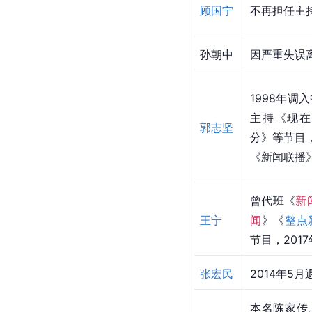
顾国宁
不再担任主
孙朝中
因严重失误
1998年调
主持《现在
郭志坚
分》等节目，
《新闻联播
曾代班《
新
王宁
闻
》《
整点
节目，201
张宏民
2014年5
本名陈家传