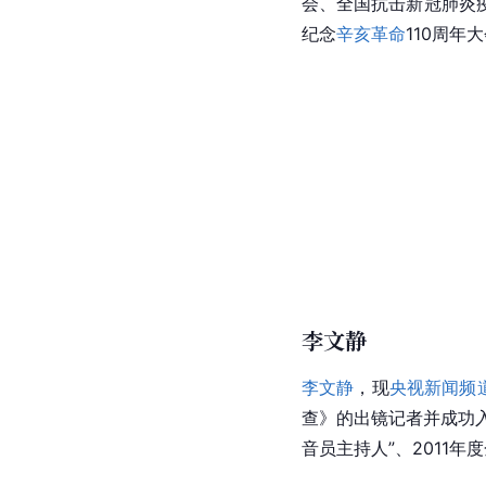
会
、全国抗击
新冠肺炎
纪念
辛亥革命
110周
李文静
李文静
，现
央视新闻频
查》的出镜记者并成功
音员主持人”、2011年度