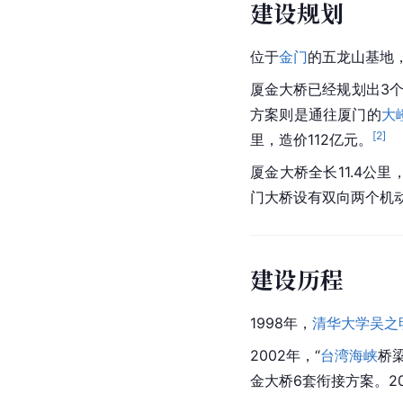
建设规划
位于
金门
的五龙山基地
厦金大桥已经规划出3
方案则是通往厦门的
大
[
2
]
里，造价112亿元。
厦金大桥全长11.4公里
门大桥设有双向两个机
建设历程
1998年，
清华大学
吴之
2002年，“
台湾海峡
桥
金大桥6套衔接方案。20