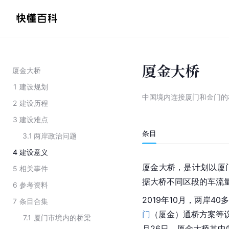
厦金大桥
厦金大桥
1
建设规划
中国境内连接厦门和金门的
2
建设历程
3
建设难点
条目
3.1
两岸政治问题
4
建设意义
厦金大桥，是计划以厦
5
相关事件
据大桥不同区段的车流
6
参考资料
2019年10月，两岸4
7
条目合集
门
（厦金）通桥方案等议
7.1
厦门市境内的桥梁
月26日，厦金大桥其中