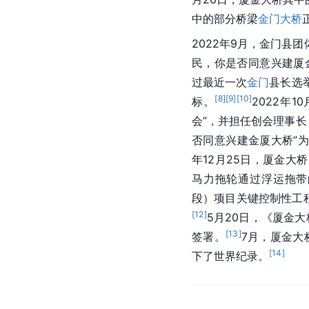
中的部分桥梁
金门大桥
2022年9月，金门县
民，你是否同意兴建厦金
过最近一次
金门
县长选
[
8
]
[
9
]
[
10
]
标。
2022年
会”，并担任创会理事长
否同意兴建金厦大桥”为
年12月25日，厦金大
马力拖轮通过浮运拖带
段）项目关键控制性工程
[
12
]
5月20日，《厦金
[
13
]
签署。
7月，厦金大
[
14
]
下了世界纪录。