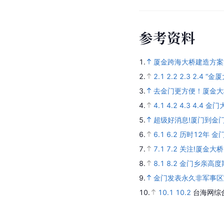
参
考
资
料
1.
厦金跨海大桥建造方案
2.
2.1
2.2
2.3
2.4
“金
3.
去金门更方便！厦金
4.
4.1
4.2
4.3
4.4
金门大
5.
超级好消息!厦门到金
6.
6.1
6.2
历时12年 金
7.
7.1
7.2
关注!厦金大
8.
8.1
8.2
金门乡亲高度
9.
金门发表永久非军事区
10.
10.1
10.2
台海网综