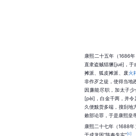
康熙二十五年（168
直隶盗贼猖
獗[jué]
，于
摊派、狐皮摊派、废
火
非作歹之徒，使得当地
因廉能尽职，加太子少
[pèi]
，白金千两，并令
久便黩货多端，搜刮地
敕部论罪，于是康熙皇
康熙二十七年（1688
[c]
于成龙因“陈奏失实”