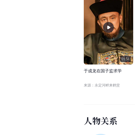
01:51
于
成
龙
在
国
子
监
求
学
来源：永定河畔来鹤堂
人
物
关
系