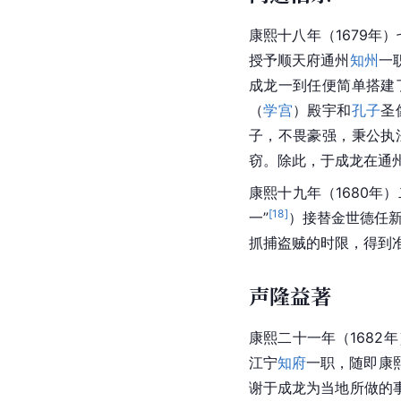
康熙十八年（1679年
授予顺天府通州
知州
一
成龙一到任便简单搭建
（
学宫
）殿宇和
孔子
圣
子，不畏豪强，秉公执
窃。除此，于成龙在通
康熙十九年（1680
[
18
]
一”
）接替金世德任
抓捕盗贼的时限，得到
声隆益著
康熙二十一年（1682
江宁
知府
一职，随即康
谢于成龙为当地所做的