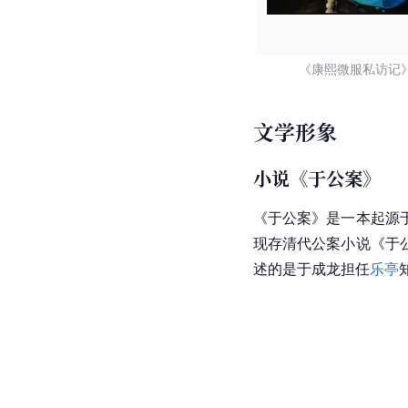
《康熙微服私访记
文学形象
小说《于公案》
《于公案》是一本起源
现存清代公案小说《于
述的是于成龙担任
乐亭