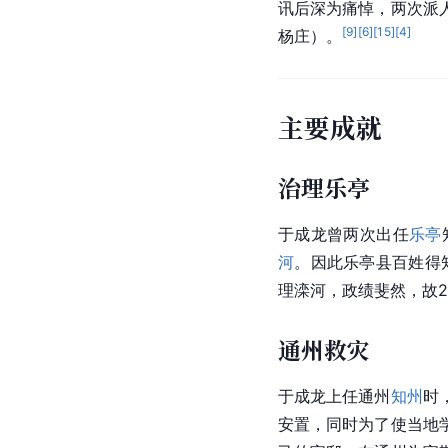
讯后深为痛悼，两次派
[
9
]
[
6
]
[
15
]
[
4
]
杨庄）。
主要成就
治理乐亭
于成龙曾两次出任
乐亭
河
。因此乐亭县百姓得
理滦河，政绩斐然，故2
通州救灾
于成龙上任
通州
知州
时
安置，同时为了使当地