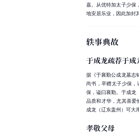
嘉。从优特加太子少保
地安居乐业，因此加封
轶事典故
于成龙疏荐于成
据《于襄勤公成龙
墓志
尚书
，卒赠太子少保，
保，谥曰襄勤。于成龙
品质和才华，尤其喜爱他
成龙（辽东盖州）可
大
孝敬父母