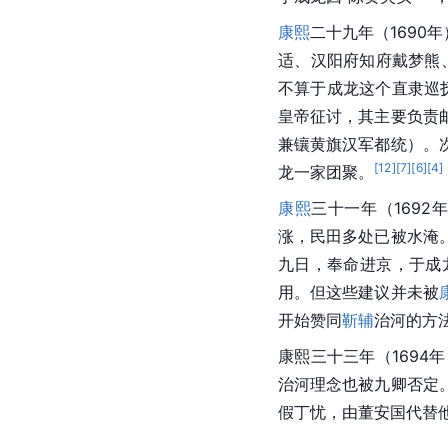
康熙
二十九年（1690
适、汉阳府知府戴梦熊
不算于成龙这个直隶巡
皇帝征讨，其主要负责
兼镶黄旗汉军都统）。
[
12
]
[
7
]
[
6
]
[
4
]
龙一家团聚。
康熙
三十一年（1692
涨，民田多处已被水淹
九日，奉命进京，于成
用。但这些建议并未被
开始赞同
靳辅
治河的方
康熙三十三年（169
治河理念也被九卿否定
假丁忧，由董安国代替