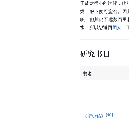
于成龙很小的时候，他
烬，服下便可愈合。因
职，但其仍不远数百里
水，所以想返回
固安
，
研究书目
书名
[
40
]
《
清史稿
》