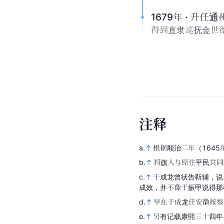
1679年 · 升任
得到直隶巡抚金世
注
释
a.
根据顺治二年（164
b.
将旗人与原住平民共同
c.
于成龙曾状告靳辅，说
成效，并不像于振甲说得那
d.
早在于成龙任安徽按察
e.
另有记载康熙三十四年