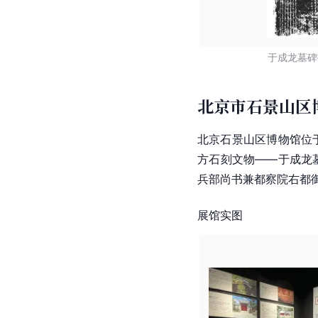
于成龙墓碑
北京市石景山区
北京
石景山区
博物馆位
方石刻文物——
于成龙
兵部尚书
兼都察院右
都
展馆实图