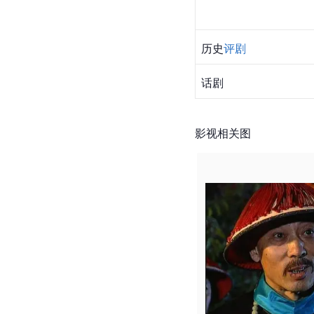
历史
评剧
话剧
影视相关图