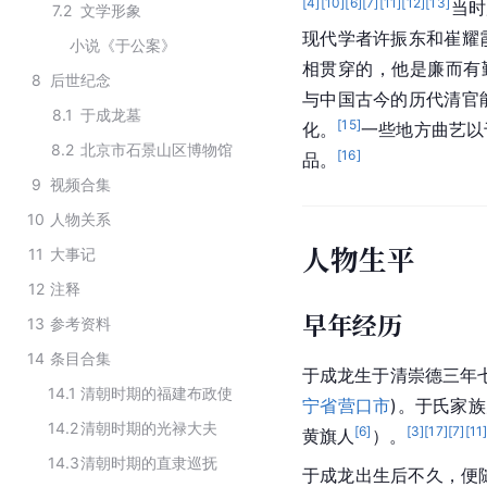
[
4
]
[
10
]
[
6
]
[
7
]
[
11
]
[
12
]
[
13
]
当时
7.2
文学形象
现代学者许振东和崔耀
小说《于公案》
相贯穿的，他是廉而有勤
8
后世纪念
与中国古今的历代清官
8.1
于成龙墓
[
15
]
化。
一些地方曲艺以
8.2
北京市石景山区博物馆
[
16
]
品。
9
视频合集
10
人物关系
人物生平
11
大事记
12
注释
早年经历
13
参考资料
14
条目合集
于成龙生于清崇德三年七
14.1
清朝时期的福建布政使
宁省
营口市
)。于氏家
14.2
清朝时期的光禄大夫
[
6
]
[
3
]
[
17
]
[
7
]
[
11
黄旗
人
）。
14.3
清朝时期的直隶巡抚
于成龙出生后不久，便