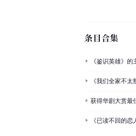
杨一展
范
搭档
搭
参
考
资
料
1.
蔡黄汝
.
qq音乐.
[202
2.
2.1
2.2
蔡依林终结郭雪
3.
3.1
3.2
3.3
3.4
20
4.
蔡黄汝
.
qq音乐.
[202
5.
5.1
5.2
台素人美女不
6.
豆花妹与杨一展共浴泡
7.
蔡黄汝
.
酷狗音乐.
[20
8.
情豆花开
.
qq音乐.
[20