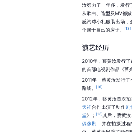
汝努力了一年多，发行
从歌曲、造型及MV都
感汽球小礼服装出场，
[
13
]
个属于自己的房子。
演艺经历
2010年，蔡黄汝发行
的首部电视剧作品《莒
2011年，蔡黄汝发行
[
16
]
路线。
2012年，蔡黄汝首次
天祥
合作出演了动作
剧
[
18
]
堂
》；
其后，蔡黄汝
偶像剧
，并在拍摄过程
外，蔡黄汝出演了动作