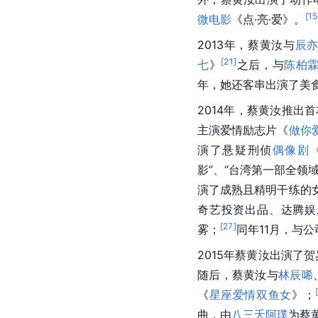
[
15
微电影
《点·亮·爱》。
2013年，蔡黄汝与
辰
[
21
]
七
》
之后，与
陈柏
年，她还客串出演了美
2014年，蔡黄汝推出
主演爱情励志片《
做你
演了悬疑刑侦
偶像剧
影”、“台湾第一部全领
演了成熟且精明干练的
奇艺投资出品、达腾娱
[
27
]
雾；
同年11月，与
2015年蔡黄汝出演了
随后，蔡黄汝与
林辰唏
[
《
星座爱情双鱼女
》；
曲，由
八三夭
阿璞
为蔡