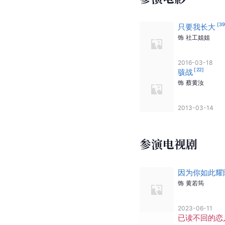
[
3
只要我长大
饰
社工姐姐
2016-03-18
[
22
]
骇战
饰
蔡黄汝
2013-03-14
参演电视剧
因为你如此耀
饰
黄若筠
2023-06-11
已读不回的恋