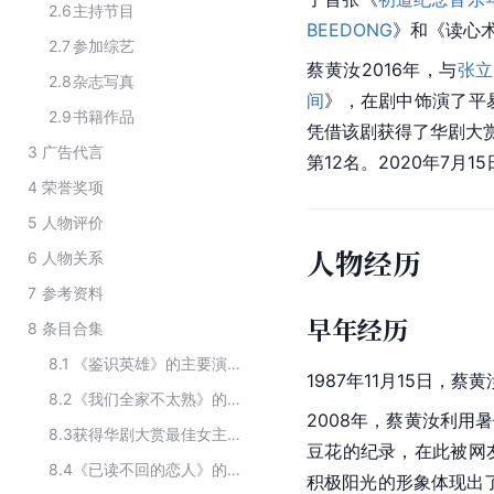
2.6
主持节目
BEEDONG
》和《读心
2.7
参加综艺
蔡黄汝2016年，与
张立
2.8
杂志写真
间
》，在剧中饰演了平
2.9
书籍作品
凭借该剧获得了
华剧
大
3
广告代言
第12名。2020年7月
4
荣誉奖项
5
人物评价
人物经历
6
人物关系
7
参考资料
早年经历
8
条目合集
8.1
《鉴识英雄》的主要演员
1987年11月15日，
8.2
《我们全家不太熟》的主要演员
2008年，蔡黄汝利用
8.3
获得华剧大赏最佳女主角奖的艺人名单
豆花的纪录，在此被网
8.4
《已读不回的恋人》的主要演员
积极阳光的形象体现出