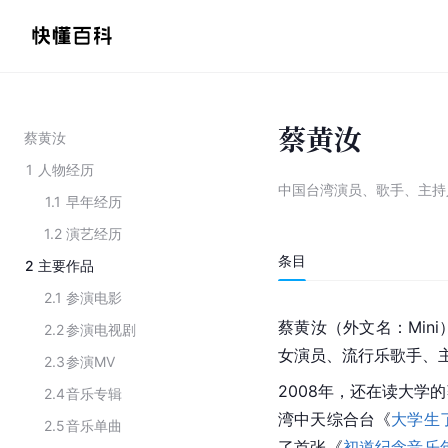
蔡黄汝
蔡黄汝
1
人物经历
中国台湾演员、歌手、主持
1.1
早年经历
1.2
演艺经历
条目
2
主要作品
2.1
参演电影
蔡黄汝（外文名：Mini）
2.2
参演电视剧
女演员、流行乐歌手、
2.3
参演MV
2008年，还在读大学
2.4
音乐专辑
湾中天
综合台《
大学生
2.5
音乐单曲
了首张《
初道纪念音乐