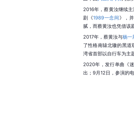
2016年，蔡黄汝继续
剧《
1989一念间
》，
腻，而蔡黄汝也凭借该
2017年，蔡黄汝与
杨一
了性格南辕北辙的黑道
湾省首部以自行车为主
2020年，发行单曲《
出；9月12日，参演的