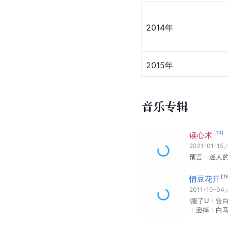
2014年
2015年
音乐专辑
[
10
]
读心术
2021-01-15
预言
迷人
[
1
情豆花开
2011-10-04
I服了U
告
逊掉
白