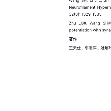
Wang SH, Zhu L, Shi 
Neurofilament Hyperh
32(8): 1329-1335.
Zhu LQ#, Wang SH#, 
potentiation with syn
著作
王天仕，李淑萍，姚焕玲