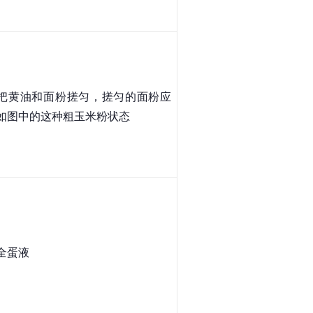
把黄油和面粉搓匀，搓匀的面粉应
如图中的这种粗
玉米粉
状态
全蛋液