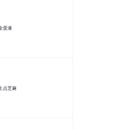
全蛋液
上点芝麻