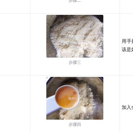
步骤二
用手
该是
步骤三
加入
步骤四