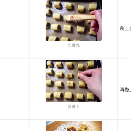
刷上
步骤九
再撒
步骤十