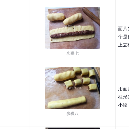
面片
个是
上去
步骤七
用面
柱形
小段
步骤八