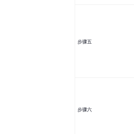
步骤五
步骤六