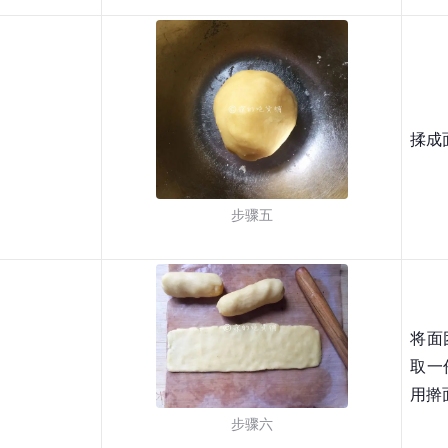
揉成
步骤五
将面
取一
用擀
步骤六