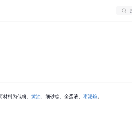
要材料为低粉、
黄油
、细砂糖、全蛋液、
枣泥馅
。