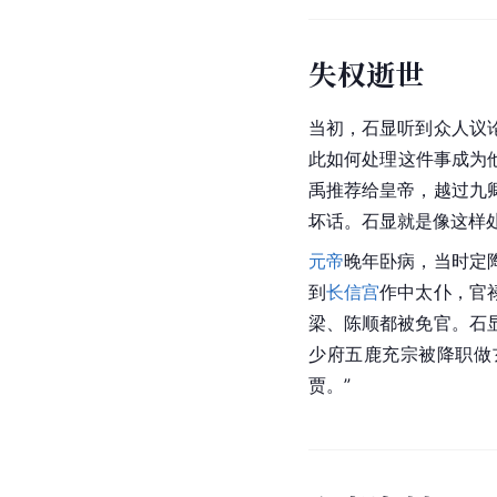
失权逝世
当初，石显听到众人议
此如何处理这件事成为
禹推荐给皇帝，越过
九
坏话。石显就是像这样
元帝
晚年卧病，当时定
到
长信宫
作中太仆，官
梁
、陈顺都被免官。石
少府
五鹿充宗
被降职做
贾。”