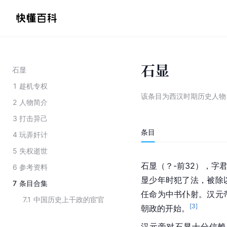
石显
石显
1
趁机专权
该条目为
西汉时期历史人物
2
人物简介
3
打击异己
条目
4
玩弄奸计
5
失权逝世
石显（？-前32），字
6
参考资料
显少年时犯了法，被除
7
条目合集
任命为中书仆射。汉元
7.1
中国历史上干政的宦官
[
3
]
朝政的开始。
汉元帝对石显十分信赖