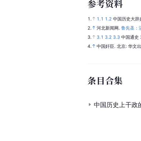
参
考
资
料
1.
1.1
1.2
中国历史大辞
2.
河北新闻网.
鲁先圣：
3.
3.1
3.2
3.3
中国通史 
4.
中国奸臣
.
北京
: 华文
条
目
合
集
中国历史上干政