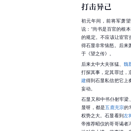
打击异己
初元年间，前将军萧望
说：“尚书是百官的根
的规定。不应该让宦官
得石显非常恼怒。后来
于《望之传》。
后来太中大夫张猛、
魏
打探其事，定其罪过，
建
得到石显私信把它上
妄动。
石显又和中书仆射牢梁
显呀，都是
五鹿充宗
的
权势之大。石显看到
左
帝推荐昭仪的哥哥谒者