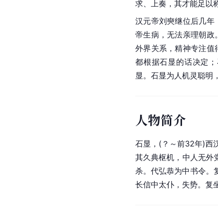
求、上奏，其才能足以
汉元帝
刘奭
继位后几年
帝生病，无法亲理朝政
外界关系，精神专注值
都根据石显的话决定；
显。石显为人机灵聪明
人物简介
石显，(？～前32年)西
其久典枢机，中人无外
杀。代弘恭为中书令。
长信中太仆，失势。复