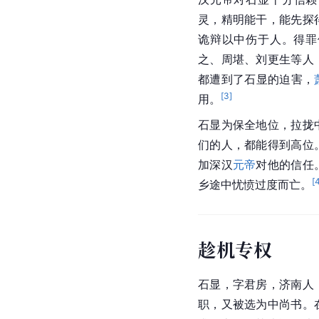
灵，精明能干，能先探
诡辩以中伤于人。得罪
之
、
周堪
、
刘更生
等人
都遭到了石显的迫害，
[
3
]
用。
石显为保全地位，拉拢
们的人，都能得到高位
加深
汉
元帝
对他的信任
[
乡途中忧愤过度而亡。
趁机专权
石显，字君房，
济南
人
职，又被选为中尚书。