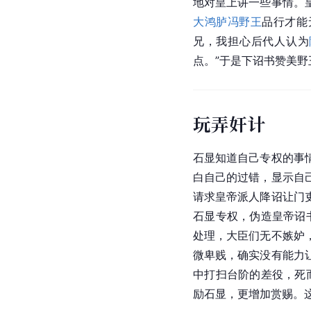
地对皇上讲一些事情。
大鸿胪
冯野王
品行才能
兄，我担心后代人认为
点。”于是下诏书赞美
玩弄奸计
石显知道自己专权的事
白自己的过错，显示自
请求皇帝派人降诏让门
石显专权，伪造皇帝诏
处理，大臣们无不嫉妒
微卑贱，确实没有能力
中打扫台阶的差役，死
励石显，更增加赏赐。