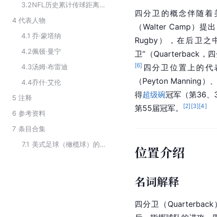
3.2
NFL历史累计传球距离码数（Top10）
四分卫的概念伴随着美
4
代表人物
（Walter Camp）
4.1
乔·蒙塔纳
Rugby），在后卫
4.2
佩顿·曼宁
卫”（Quarterback，
[
6
]
4.3
汤姆·布雷迪
四分卫位置上的代
（Peyton Manning）
4.4
乔什·艾伦
得
超级碗
冠军（第36、3
5
注释
[
2
]
[
3
]
[
4
]
第55届冠军。
6
参考资料
7
条目合集
7.1
美式足球（橄榄球）的战术位置
位置介绍
名词解释
四分卫（Quarter