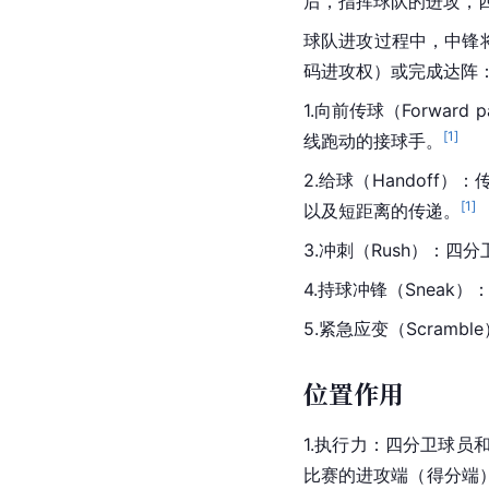
后，指挥球队的进攻，
球队进攻过程中，
中锋
码进攻权）或完成达阵
1.向前传球（
Forward
 
[
1
]
线跑动的接球手。
2.给球（Handof
[
1
]
以及短距离的传递。
3.冲刺（Rush）：
4.持球冲锋（Snea
5.紧急应变（Scra
位置作用
1.执行力：四分卫球
比赛的进攻端（得分端