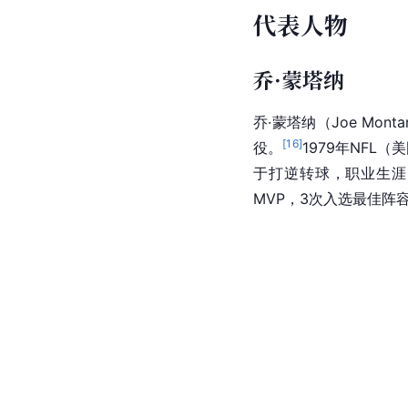
代表人物
乔·蒙塔纳
乔·蒙塔纳
（Joe Mon
[
16
]
役。
1979年NF
于打逆转球，职业生涯
MVP
，3次入选
最佳阵