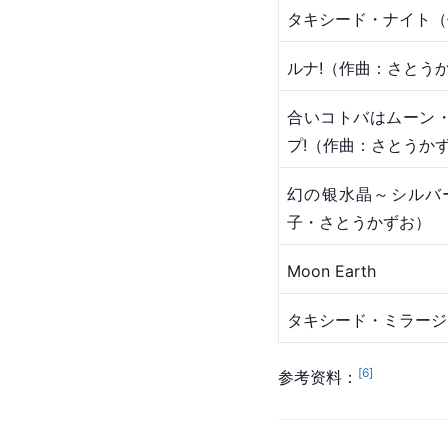
タキシード・ナイト（
ルナ!（作曲：さとう
合いコトバはムーン
プ!（作曲：さとうか
幻の银水晶～シルバ
子・さとうかずお）
Moon Earth
タキシード・ミラージ
[
6
]
参考资料：