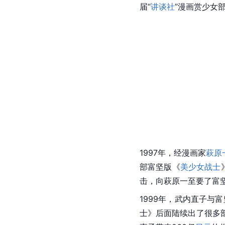
届“
讲谈社
”漫画赏少女
1997年，经漫画家
萩原
部富坚版《
美少女战士
击，向萩原一至要了富
1999年，武内直子与
富
士
》后面陆续出了很多