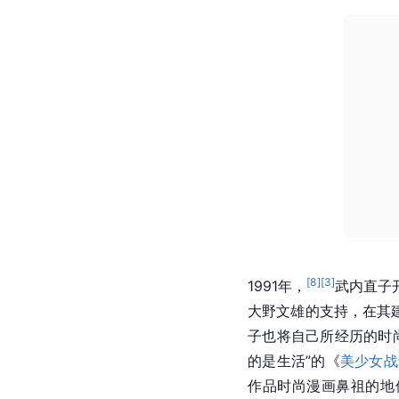
[
8
]
[
3
]
1991年，
武内直子
大野文雄的支持，在其
子也将自己所经历的时
的是生活”的《
美少女战
作品时尚漫画鼻祖的地