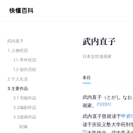
武内直子
武内直子
1
人物经历
日本女性漫画家
1.1
早年经历
1.2
创作历程
条目
2
个人生活
3
主要作品
武内直子（とがし なお
3.1
书籍作品
[
1
]
[
2
]
[
3
]
画家。
3.2
编剧作品
武内直子曾就读于
甲府
3.3
漫画作品
读于庆应义塾大学药剂学
短编
[
1
]
大学毕业，武内直子