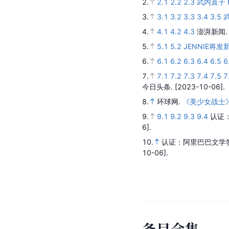
2.
2.1
2.2
2.3
武内直子 Na
3.
3.1
3.2
3.3
3.4
3.5
4.
4.1
4.2
4.3
澎湃新闻
5.
5.1
5.2
JENNIE将
6.
6.1
6.2
6.3
6.4
6.5
6
7.
7.1
7.2
7.3
7.4
7.5
7
今日头条.
[2023-10-06].
8.
环球网.
《美少女战士
9.
9.1
9.2
9.3
9.4
认证
6].
10.
认证：阿里巴巴文学
10-06].
条
目
合
集