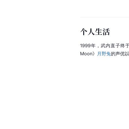
个人生活
1999年，武内直子
Moon》
月野兔
的声优