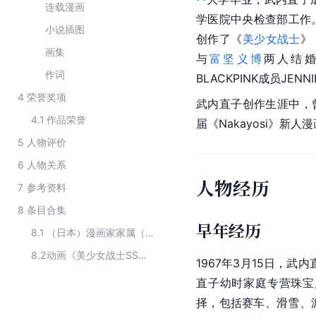
连载漫画
学医院中央检查部工作
小说插图
创作了《
美少女战士
》
画集
与
富坚义博
两人结
作词
BLACKPINK成员JEN
4
荣誉奖项
武内直子创作生涯中，曾
4.1
作品荣誉
届《Nakayosi》新人
5
人物评价
6
人物关系
人物经历
7
参考资料
8
条目合集
早年经历
8.1
（日本）漫画家家属（含离异）
8.2
动画《美少女战士SS特别篇》主要演职员
1967年3月15日，武
直子幼时家庭专营珠宝
择，包括赛车、滑雪、