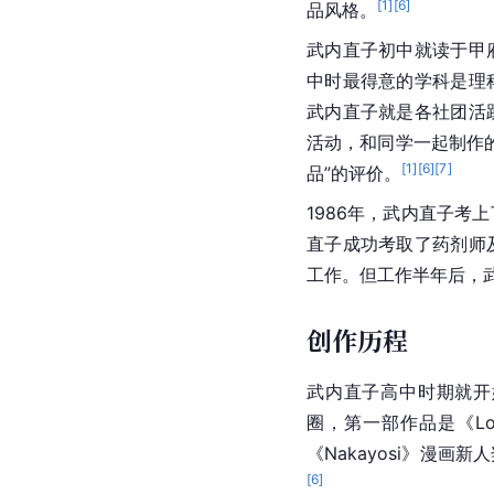
[
1
]
[
6
]
品风格。
武内直子初中就读于甲
中时最得意的学科是理
武内直子就是各社团活
活动，和同学一起制作
[
1
]
[
6
]
[
7
]
品”的评价。
1986年，武内直子考
直子成功考取了药剂师
工作。但工作半年后，
创作历程
武内直子高中时期就开
圈，第一部作品是《Lo
《Nakayosi》漫
[
6
]