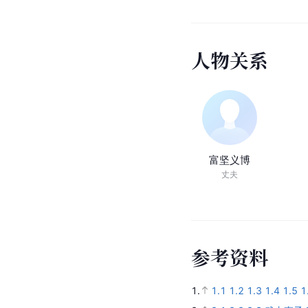
人
物
关
系
富坚义博
丈夫
参
考
资
料
1.
1.1
1.2
1.3
1.4
1.5
1