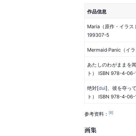
作品信息
Maria（原作・イラ
199307-5
Mermaid·Pani
あたしのわがままを闻
ト） ISBN 978-4-06-
绝
対
[
duì
]
、彼を夺って
ト） ISBN 978-4-06-
[
6
]
参考资料：
画集