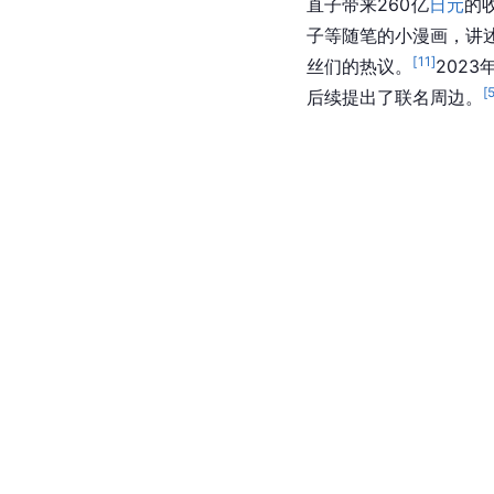
直子带来260亿
日元
的
子等
随笔
的小漫画，讲述
[
11
]
丝们的热议。
202
[
后续提出了联名周边。