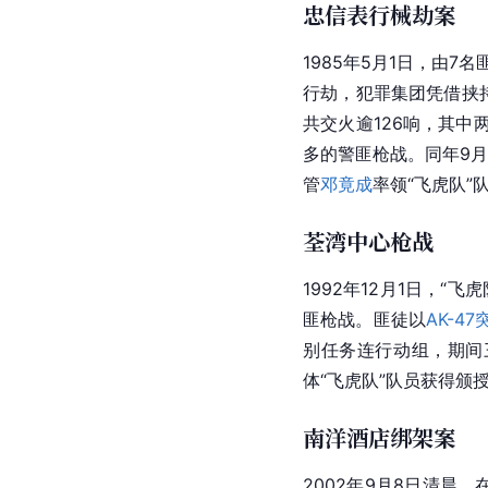
忠信表行械劫案
1985年5月1日，由7
行劫，犯罪集团凭借挟
共交火逾126响，其
多的警匪枪战。同年9月
管
邓竟成
率领“飞虎队
荃湾中心枪战
1992年12月1日，
匪枪战。匪徒以
AK-4
别任务连行动组，期间
体“飞虎队”队员获得
南洋酒店绑架案
2002年9月8日清晨，