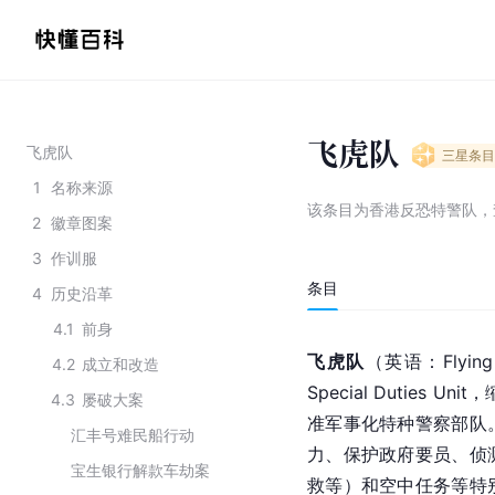
飞虎队
飞虎队
三星
条目
1
名称来源
该条目为
香港反恐特警队
，
2
徽章图案
3
作训服
条目
4
历史沿革
4.1
前身
飞虎队
（
英语
：Flyi
4.2
成立和改造
Special Duties
4.3
屡破大案
准军事化
特种警察
部队
汇丰号难民船行动
力、保护政府要员、侦
宝生银行解款车劫案
救等）和空中任务等特