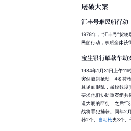
屡破大案
汇丰号难民船行动
1978年，“
汇丰
号”货轮
民船行动，事后全体获
宝生银行解款车劫
1984年1月31日上午1
突然遭到抢劫，4名持
且场面混乱，虽经数度
要求他们协助重案组共
道大厦的匪徒，之后“飞
战将罪犯捕获。同年2月
器2个、
自动枪
夹3个、