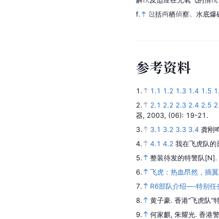
f.
包括两栖侦察、水底爆
参
考
资
料
1.
1.1
1.2
1.3
1.4
1.5
1
2.
2.1
2.2
2.3
2.4
2.5
2
器,
2003,
(06)
: 19-21.
3.
3.1
3.2
3.3
3.4
龚刚
4.
4.1
4.2
我在飞虎队的
5.
整装待发的特警队
[N].
6.
飞虎：热血昂然，插翼
7.
R6部队介绍—-特别任
8.
黄子豪.
香港“飞虎队”
9.
何家麒, 朱耀光.
香港