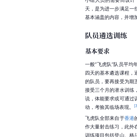
小组人员的需要而设计
天，是为进一步满足一
基本涵盖的内容，并增
队员遴选训练
基本要求
一般“飞虎队”队员平
四天的基本遴选课程，
的队员，要再接受为期
接受三个月的
潜水
训练
说，体能要求或可通过
[
动，考验其临场表现。
飞虎队全部来自于
香港
作大量射击练习，此外
训练项目包括登山、格