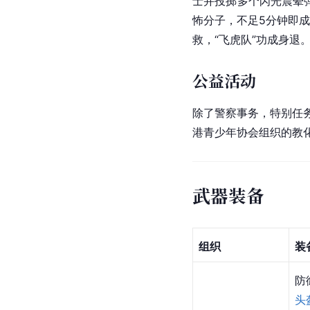
士并投掷多个闪光震晕
怖分子，不足5分钟即成
救，“飞虎队”功成身退
公益活动
除了警察事务，特别任务
港青少年协会组织的教化
武器装备
组织
装
防御
头