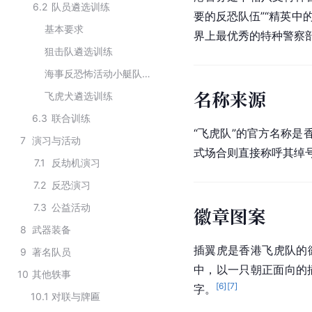
6.2
队员遴选训练
要的反恐队伍”“精英中
基本要求
界上最优秀的特种警察部
狙击队遴选训练
海事反恐怖活动小艇队遴选训练
名称来源
飞虎犬遴选训练
6.3
联合训练
“飞虎队”的官方名称
7
演习与活动
式场合则直接称呼其绰号
7.1
反劫机演习
7.2
反恐演习
7.3
公益活动
徽章图案
8
武器装备
插翼虎是香港飞虎队的
9
著名队员
中，以一只朝正面向的
10
其他轶事
[
6
]
[
7
]
字。
10.1
对联与牌匾