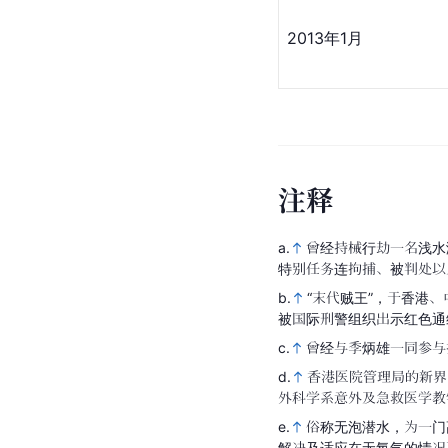
2013年1月
注
释
a.
曾经持械行劫一名浅水
特别任务连拘捕、被判处以
b.
“末代贼王”，于香港
被国际刑警组织出示红色通
c.
曾经与季炳雄一同参与
d.
香港医院管理局的新界
外科学系意外及急救医学教
e.
俗称无泡潜水，为一门
解决及适应在无氧气的情况