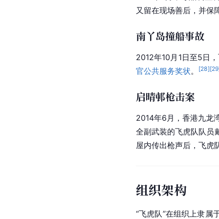
又留在现场善后，并保
南丫岛撞船事故
2012年10月1日至
[
28
]
[
29
官公共服务奖状
。
启晴邨枪击案
2014年6月，香港九
全副武装的飞虎队队员
屋内传出枪声后，飞虎
组织架构
“飞虎队”在组织上隶属