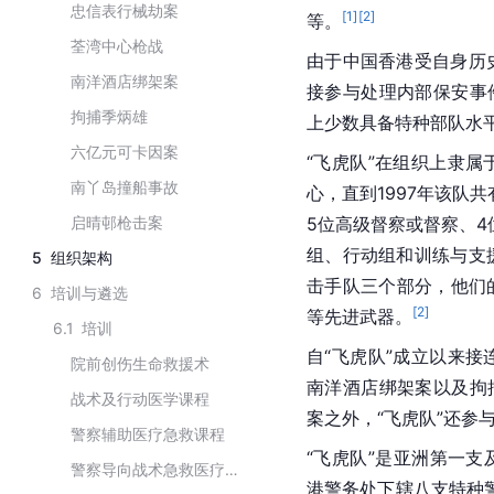
忠信表行械劫案
[
1
]
[
2
]
等。
荃湾中心枪战
由于中国香港受自身历
南洋酒店绑架案
接参与处理内部保安事
拘捕季炳雄
上少数具备特种部队水
六亿元可卡因案
“飞虎队”在组织上隶属
南丫岛撞船事故
心，直到1997年该队
启晴邨枪击案
5位
高级督察
或督察、4
组、行动组和训练与支
5
组织架构
击手队三个部分，他们
6
培训与遴选
[
2
]
等先进武器。
6.1
培训
自“飞虎队”成立以来接
院前创伤生命救援术
南洋酒店绑架案以及拘捕
战术及行动医学课程
案之外，“飞虎队”还参
警察辅助医疗急救课程
“飞虎队”是
亚洲
第一支
警察导向战术急救医疗课程
港警务处
下辖八支特种