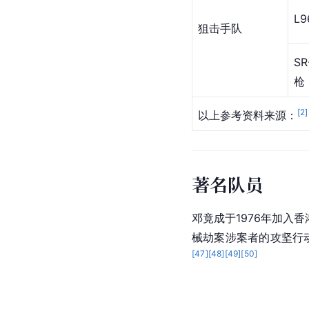
L
狙击手队
S
枪 
[
2
]
以上参考资料来源：
著名队员
邓竟成
于1976年加
械劫案涉案者的攻坚行
[
47
]
[
48
]
[
49
]
[
50
]