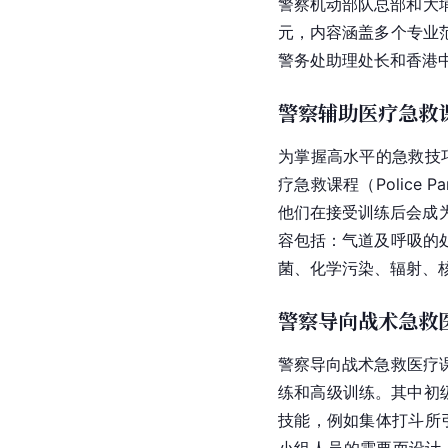
警察机动部队
总部和
大
元，内容涵盖多个专业
警务处助理处长和
香港
警察辅助医疗急救
为掌握高水平的急救技
疗急救课程（Police Pa
他们在接受训练后会成
容包括：气道及呼吸的
菌、
化学
污染、辐射、
警察导向战术急救
警察导向战术急救医疗
练和高级训练。其中初
技能，例如集体打斗所