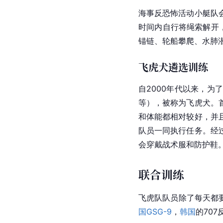
海事反恐怖活动小艇队
时间内自行将绳索解开
锚链
、
轮船
攀爬、水肺
飞虎犬遴选训练
自2000年代以来，
等），被称为飞虎犬。
和体能都相对较好，并
队员一同执行任务。经
会穿戴战术服和
防护鞋
联合训练
飞虎队队员除了每天都
国
GSG-9
，
韩国
的70