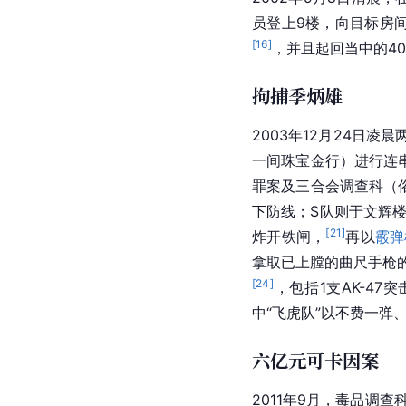
员登上9楼，向目标房
[
16
]
，并且起回当中的4
拘捕季炳雄
2003年12月24日凌
一间珠宝金行）进行连串
罪案及三合会调查科（俗
下防线；S队则于文辉楼
[
21
]
炸开铁闸，
再以
霰弹
拿取已上膛的曲尺手枪
[
24
]
，包括1支
AK-47
中“飞虎队”以不费一弹
六亿元可卡因案
2011年9月，毒品调