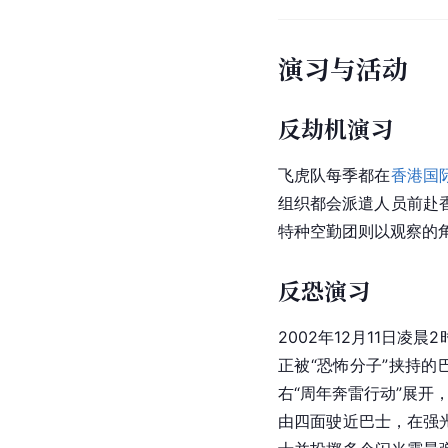
演习与活动
反劫机演习
飞虎队每季都在
香港国
组织都会派遣人员前赴
特种空勤团则以观察的
反恐演习
2002年12月11日
正被“恐怖分子”挟持的
右“周年奔雷行动”展开
由四面驶近巴士，在强