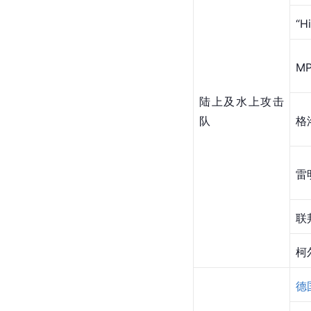
“H
M
陆上及水上攻击
队
格
雷
联
柯
德