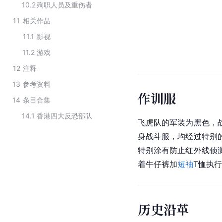
10.2
殉职人员及重伤者
11
相关作品
11.1
影视
11.2
游戏
12
注释
13
参考资料
作训服
14
条目合集
14.1
香港四大反恐部队
飞虎队的军装为黑色，
身战斗服，均经过特别
特别涂有防止
红外线
侦
着牛仔裤加
短袖
T恤执
历史沿革