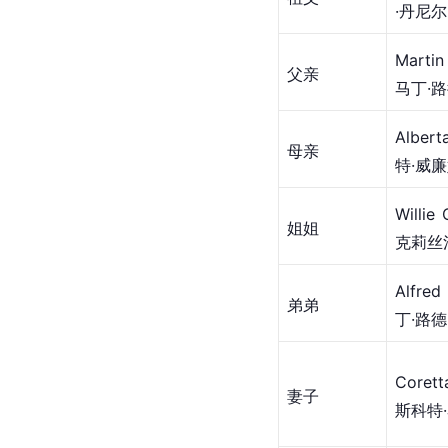
·丹尼
Martin
父亲
马丁·路
Albert
母亲
特·威廉
Willie
姐姐
克莉丝汀
Alfr
弟弟
丁·路德
Coret
妻子
斯科特·