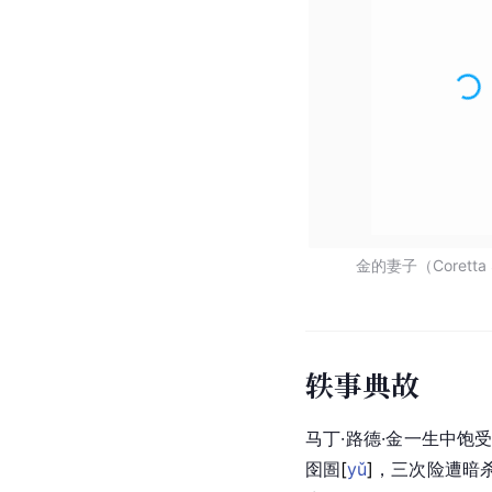
金的妻子（Coretta S
轶事典故
马丁·路德·金一生中
囹
圄
[
yǔ
]
，三次险遭暗