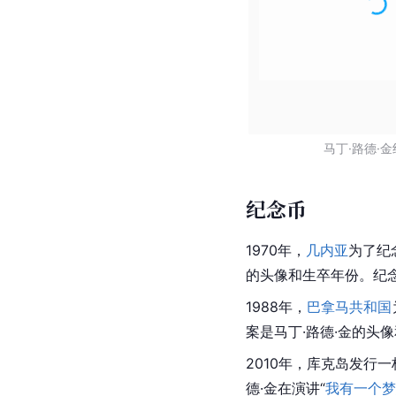
马丁·路德·
纪念币
1970年，
几内亚
为了纪
的头像和生卒年份。纪念
1988年，
巴拿马共和国
案是马丁·路德·金的头
2010年，库克岛发行
德·金在演讲“
我有一个梦