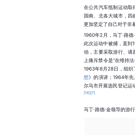
在公共汽车抵制运动取
国南、北各大城市，四处
更加坚定了自己对于非
1960年2月，马丁·路
此次运动中被捕，直到19
动，主要采取游行、请
上痛斥禁令是“在维持
1963年8月28日，
想
》的演讲；1964年
尔马市开展选民登记运
[
16
]
[
7
]
马丁·路德·金领导的游