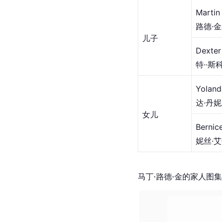
Martin
路德·
儿子
Dexte
特··斯
Yolan
达·丹妮
女儿
Bernic
妮丝·艾
马丁·路德·金的家人图集