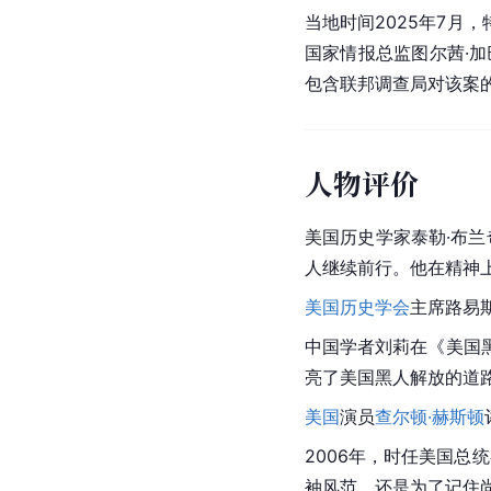
当地时间2025年7月
国家情报总监图尔茜·
包含联邦调查局对该案
人物评价
美国
历史学家泰勒·布
人继续前行。他在精神
美国历史学会
主席路易
中国学者刘莉在《
美国
亮了美国黑人解放的道
美国
演员
查尔顿·赫斯顿
2006年，时任
美国总统
袖风范，还是为了记住