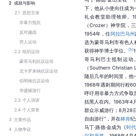
2
成就与影响
下，他从小便向往成为
2.1
思想主张
礼会教堂助理牧师。19
非暴力抵抗
（Crozer）神学院
反对越战
1954年，任
阿拉巴马州
穷人运动
选为蒙哥马利市有色人种
[
5
]
获得神学博士学位。
2.2
组织运动
哥马利巴士抵制运动
蒙哥马利抗议运动
（Southern Christ
北卡罗来纳抗议运动
随后几年的时间里，他
伯明翰抗议运动
1968年遇刺期间行程
华盛顿游行
呼吁用非暴力方式争取
2.3
个人演讲
括黑人在内。1963年4
2.4
个人荣誉
群众示威游行；8月28
自由游行”，并在
林肯
纪
3
主要作品
马丁·路德·金成为《
时代
4
人物争议
尔和平奖
。1968年4