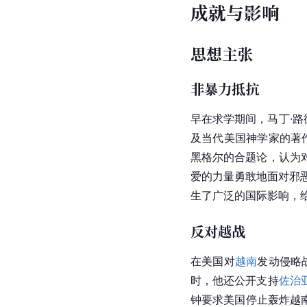
成就与影响
思想主张
非暴力抵抗
早在求学期间，马丁·路
及当代美国神学家的著
黑格尔的合题论，认为
爱的力量勇敢地面对邪恶
生了广泛的国际影响，
反对越战
在美国对
越南
发动
侵略
时，他还公开支持
佐治
钟要求美国停止轰炸越南。1