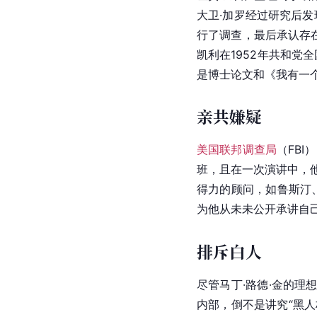
大卫·加罗经过研究后发
行了调查，最后承认存在
凯利在1952年
共和党
全
是
博士论文
和《我有一
亲共嫌疑
美国联邦调查局
（FB
班，且在一次演讲中，
得力的顾问，如鲁斯汀
为他从未未公开承讲自
排斥白人
尽管马丁·路德·金的
内部，倒不是讲究“黑