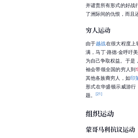
并谴责所有形式的好战
了洲际间的仇恨，而且
穷人运动
由于
越战
在很大程度上
满，马丁·路德·金呼吁
为自己争取权益。于是，马丁
袖会带领全国的穷人到
其他各族裔穷人，如
印
形式在华盛顿示威游行
[
21
]
题。
组织运动
蒙哥马利抗议运动