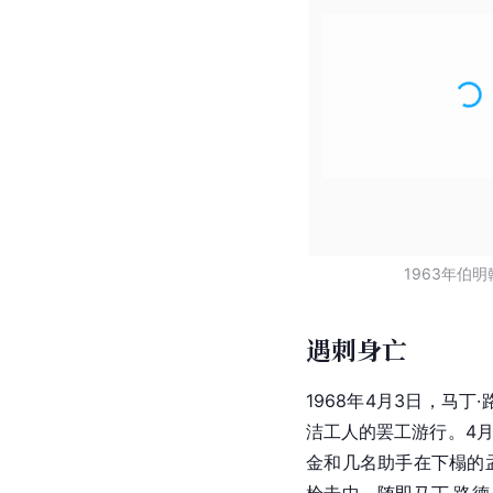
1963年伯
遇刺身亡
1968年4月3日，马
洁工人的罢工游行。4月
金和几名助手在下榻的孟
枪击中，随即马丁·路