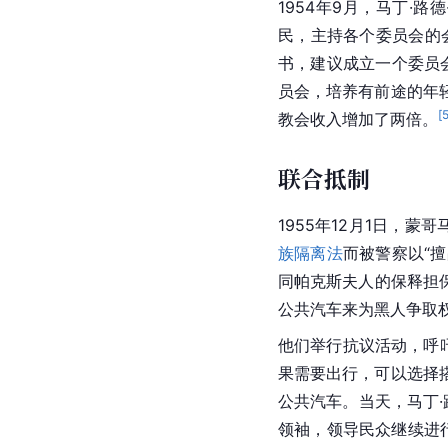
1954年9月，马丁
民，主持各个委员会的会
书，建议成立一个委员
员会，培养有前途的年
[
教会收入增加了两倍。
联合抵制
1955年12月1日，
蒙哥
族隔离法
而被警察以“擅
同帕克斯夫人的
保释
担保
公共汽车来为黑人争取
他们举行抗议活动，呼
果需要出行，可以选择
公共汽车。当天，马丁·路德
领袖，领导民众继续进行