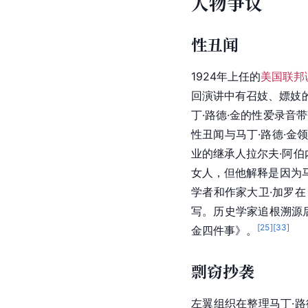
人物争议
性丑闻
1924年上任的
美国联邦
回演讲中有召妓、嫖妓
丁·路德·金的性爱录音
性丑闻与马丁·路德·金
业的继承人拉尔夫·阿伯
女人，但他解释是因为马
学者和作家大卫·加罗在
写。历史学家追根溯源
[
25
]
[
33
]
金四件事》。
剽窃抄袭
左翼组织在整理马丁·路