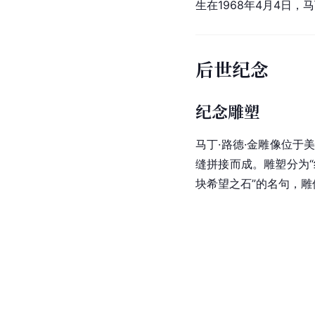
生在1968年4月4日，
后世纪念
纪念雕塑
马丁·路德·金
雕像
位于
缝拼接而成。雕塑分为“
块希望之石”的名句，雕