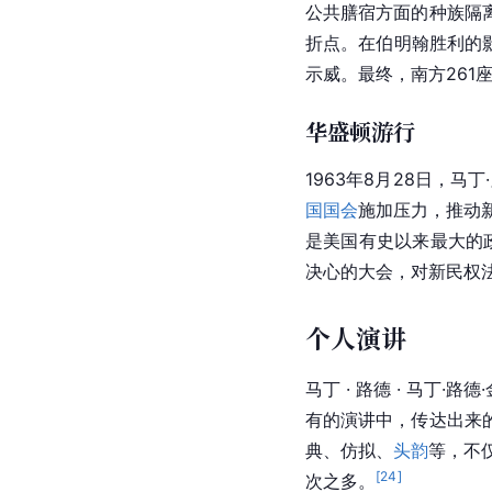
公共膳宿方面的
种族隔
折点。在伯明翰胜利的影
示威。最终，南方261
华盛顿游行
1963年8月28日，
国国会
施加压力，推动
是美国有史以来最大的
决心的大会，对新民权
个人演讲
马丁 · 路德 · 马丁·路
有的演讲中，传达出来
典、仿拟、
头韵
等，不
[
24
]
次之多。