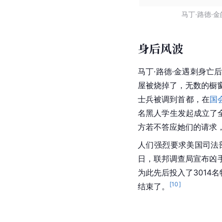
马丁·路德·
身后风波
马丁·路德·金遇刺身亡
屋被烧掉了，无数的橱
士兵被调到首都，在
国
名黑人学生发起成立了
方若不答应她们的请求
人们强烈要求美国司法
日，联邦调查局宣布凶
为此先后投入了3014
[
10
]
结束了。