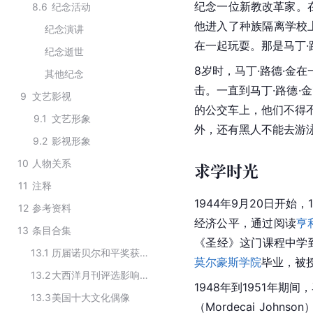
纪念一位新教改革家。
8.6
纪念活动
他进入了种族隔离学校
纪念演讲
在一起玩耍。那是马丁·
纪念逝世
8岁时，马丁·路德·
其他纪念
击。一直到马丁·路德·
9
文艺影视
的公交车上，他们不得
9.1
文艺形象
外，还有黑人不能去游
9.2
影视形象
10
人物关系
求学时光
11
注释
1944年9月20日开始
12
参考资料
经济公平，通过阅读
亨
13
条目合集
《圣经》这门课程中学到
13.1
历届诺贝尔和平奖获得者
莫尔豪斯学院
毕业，被
13.2
大西洋月刊评选影响美国的100位人物top10
1948年到1951年期间
13.3
美国十大文化偶像
（Mordecai Johns