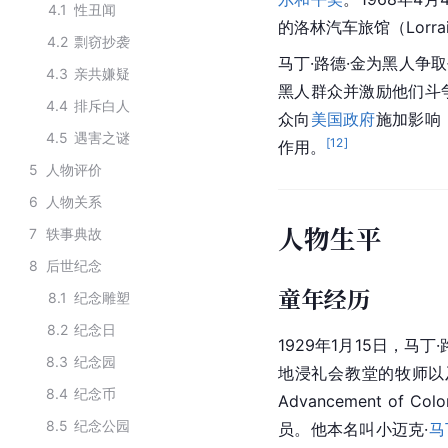
4.1
性丑闻
的洛林汽车旅馆（Lorra
4.2
剽窃抄袭
马丁·路德·金为黑人争
4.3
亲共嫌疑
黑人群众并激励他们斗
4.4
排斥白人
众向
美国政府
施加影响
4.5
遇害之谜
[
12
]
作用。
5
人物评价
6
人物关系
人物生平
7
轶事典故
8
后世纪念
童年经历
8.1
纪念雕塑
8.2
纪念日
1929年1月15日，马丁
8.3
纪念园
地浸礼会教堂的牧师以及全国有
8.4
纪念币
Advancement of
8.5
纪念公园
员。他本名叫小迈克·
马