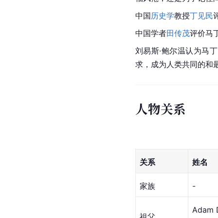
中国
历史学
教授
丁见民
中国学者
田传茂
评价马丁
刘易斯·鲍尔温认为马丁
求，成为人类共同的和
人物关系
关系
姓名
家族
-
Adam 
祖父