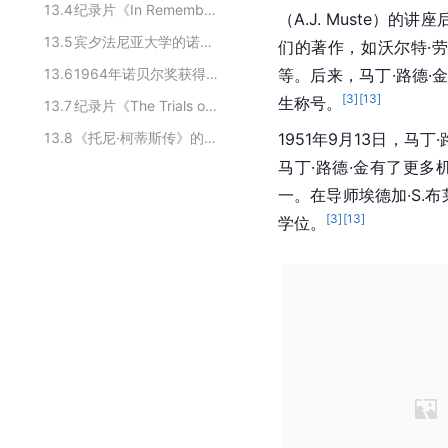
13.4
纪录片《In Remembrance of Martin》主要演员
（A.J. Muste）的
13.5
宾夕法尼亚大学的诺贝尔奖得主
们的著作，如沃尔特·劳兴布施
13.6
1964年诺贝尔奖获得者
等。后来，马丁·路德
[
3
]
[
13
]
生称号。
13.7
纪录片《The Trials of Muhammad Ali》主要演员
13.8
《托尼·柯蒂斯传》的主要演员
1951年9月13日，马丁
马丁·路德·金有了更多
一。在导师埃德加·S.布
[
3
]
[
13
]
学位。