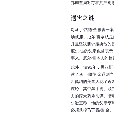
邦调查局对存在共产党
遇害之谜
对马丁·路德·金被害一
场被捕。
厄尔·雷
承认是
并且坚决要求撤换他的
厄尔·雷的父亲也曾表
事来。
厄尔·雷
本人的档
此外，1993年，孟菲
述了马丁·路德·金遇刺
叫佩珀的美国人花了近
谋论，其中黑手党、联邦
力的惊天刺杀阴谋。陪
尔逊宣称，他的父亲亨利
必须杀掉马丁·路德·金