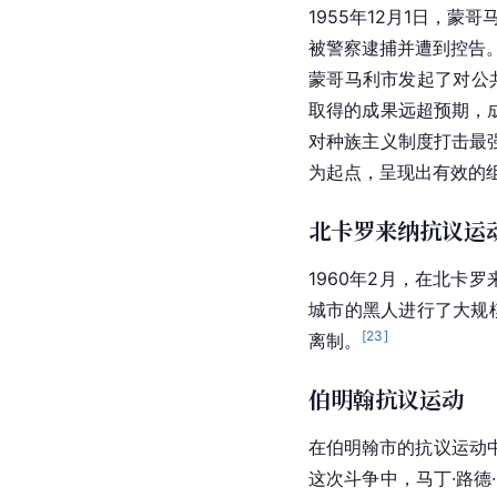
1955年12月1日，
蒙哥
被警察逮捕并遭到控告。
蒙哥马利市发起了对公
取得的成果远超预期，
对
种族主义
制度打击最
为起点，呈现出有效的
北卡罗来纳抗议运
1960年2月，在
北卡罗
城市的黑人进行了大规模
[
23
]
离制。
伯明翰抗议运动
在
伯明翰市
的抗议运动
这次斗争中，马丁·路德