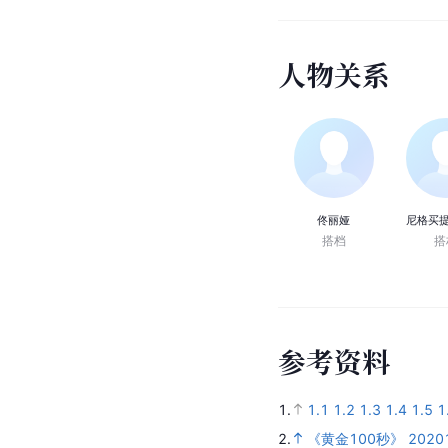
人
物
关
系
佟丽娅
尼格买提
搭档
搭
参
考
资
料
1.
1.1
1.2
1.3
1.4
1.5
1
2.
《黄金100秒》 2020