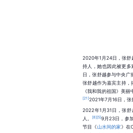
2020年1月24日，张
持人，她也因此被更多
日，张舒越参与中央广
张舒越作为嘉宾主持，
《我和我的祖国》美丽
[
21
]
2021年7月16日
2022年1月31日，张
[
8
]
[
5
]
人。
9月23日，参
节目《
山水间的家
》在C