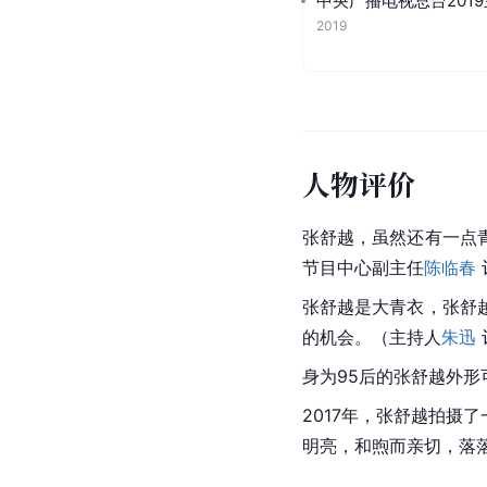
中央广播电视总台201
2019
人物评价
张舒越，虽然还有一点
节目中心副主任
陈临春
张舒越是
大青衣
，张舒
的机会。（主持人
朱迅
身为95后的张舒越外
2017年，张舒越拍
明亮，和煦而亲切，落