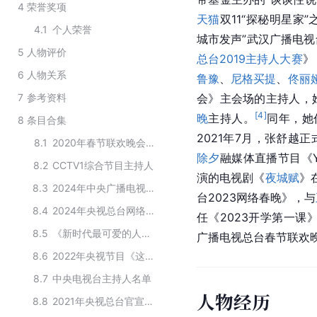
4
荣誉奖项
天猫
双11“探秘明星家
4.1
个人荣誉
城市发声”武汉广播电
5
人物评价
总台2019主持人大赛
》
6
人物关系
鲁豫
、
尼格买提
、
佟丽
7
参考资料
会》主会场的主持人，
[
4
]
晚
主持人。
同年，她
8
条目合集
2021年7月，张舒越
8.1
2020年春节联欢晚会主持人
除夕
融媒体直播节目《Y
8.2
CCTV1综合节目主持人
演的电视剧《
夜城赋
》
8.3
2024年中央广播电视总台春节联欢晚会参与者
台2023网络春晚》，与
8.4
2024年央视总台网络春晚的主要嘉宾
任《2023开学第一课
8.5
《新时代最可爱的人》主持人阵容
广播电视总台春节联欢
8.6
2022年央视节目《这young的世界杯》的主要嘉宾
8.7
中央电视台主持人名单
人物经历
8.8
2021年央视总台官宣的新主持人