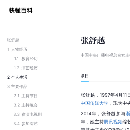
张舒越
张舒越
1
人物经历
中国中央广播电视总台女主
1.1
教育经历
1.2
演艺经历
条目
2
个人生活
3
主要作品
张舒越，1997年4月
3.1
主持节目
中国传媒大学
，现为中
3.2
主持晚会
2014年，张舒越参与
3.3
参演电视剧
年，她主持
腾讯视频
综
3.4
参加综艺
带基金主办的“谈谈性说