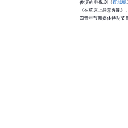
参演的电视剧《
夜城赋
《在草原上肆意奔跑》
四青年节新媒体特别节