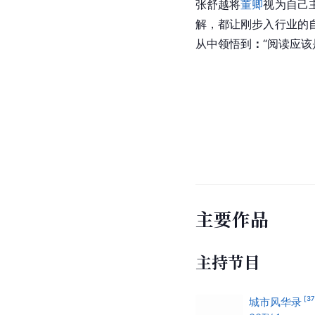
张舒越将
董卿
视为自己
解，都让刚步入行业的
从中领悟到
：
“阅读应
主要作品
主持节目
[
3
城市风华录