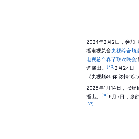
2024年2月2日，参
播电视总台
央视综合频
电视总台春节联欢晚会
[
30
]
道播出。
2月24日
《央视频@ 你 浓情“粽
2025年1月14日，
[
36
]
播出。
6月7日，张
[
37
]