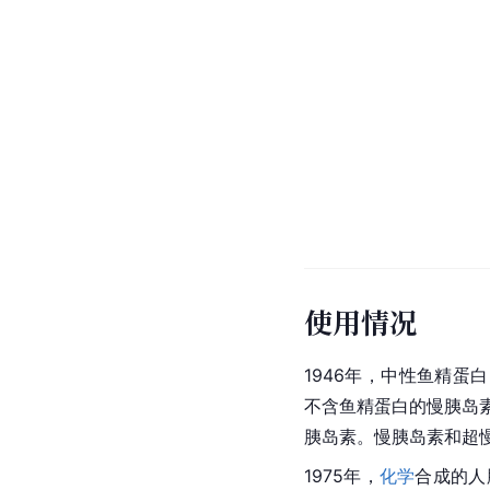
使用情况
1946年，中性鱼精蛋白Hag
不含鱼精蛋白的慢胰岛素（l
胰岛素。慢胰岛素和超
1975年，
化学
合成的人