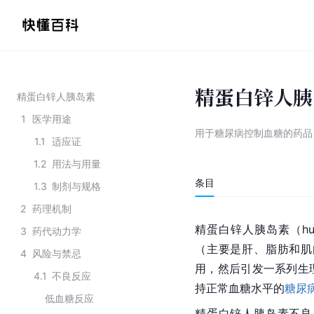
精蛋白锌人胰
精蛋白锌人胰岛素
1
医学用途
用于糖尿病控制血糖的药品
1.1
适应证
1.2
用法与用量
条目
1.3
制剂与规格
2
药理机制
精蛋白锌人胰岛素（hum
3
药代动力学
（主要是肝、脂肪和肌
4
风险与禁忌
用，然后引发一系列生
4.1
不良反应
持正常血糖水平的
糖尿
低血糖反应
精蛋白锌人胰岛素不良