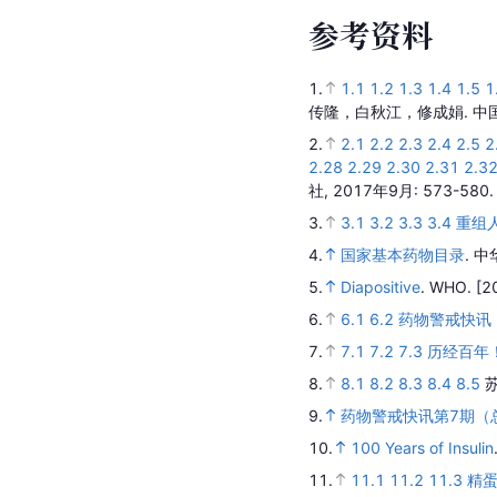
参
考
资
料
1.
1.1
1.2
1.3
1.4
1.5
1
传隆，白秋江，修成娟.
中
2.
2.1
2.2
2.3
2.4
2.5
2
2.28
2.29
2.30
2.31
2.3
社,
2017年9月
: 573-580
3.
3.1
3.2
3.3
3.4
重组
4.
国家基本药物目录
.
中
5.
Diapositive
.
WHO.
[2
6.
6.1
6.2
药物警戒快讯 
7.
7.1
7.2
7.3
历经百年
8.
8.1
8.2
8.3
8.4
8.5
9.
药物警戒快讯第7期（
10.
100 Years of Insulin
11.
11.1
11.2
11.3
精