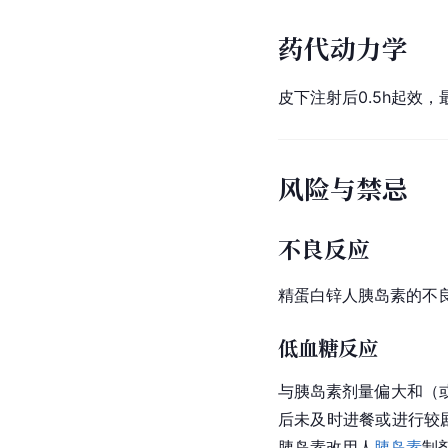
药代动力学
皮下注射后0.5h起效，最
风险与禁忌
不良反应
精蛋白锌人
胰岛素
的不
低血糖反应
与
胰岛素
剂量偏大和（
后未及时进餐或进行较
胰岛素改用人
胰岛素
制