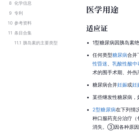
8
化学信息
医学用途
9
专利
10
参考资料
适应证
11
条目合集
1型糖尿病因
胰岛素
11.1
胰岛素的主要类型
任何类型
糖尿病
合并
性昏迷
、
乳酸性酸中
术的围手术期、外伤
糖尿病合并
妊娠
或
妊
某些继发性糖尿病，
2型糖尿病
在下列情
种口服药充分治疗（
消失。③因各种原因