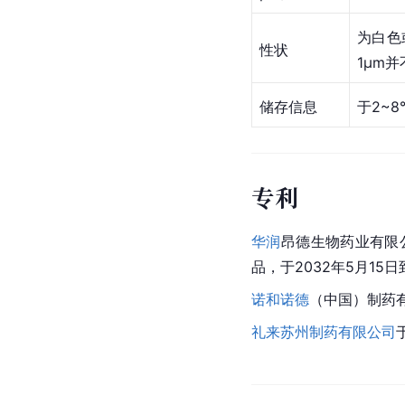
为白色
性状
1μm
储存信息
于2~
专利
华润
昂德生物药业有限
品，于2032年5月15
诺和诺德
（中国）制药有
礼来苏州制药有限公司