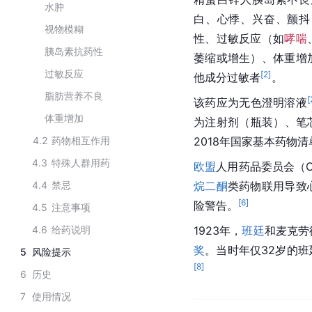
水肿
白、心悸、兴奋、颤抖
视物模糊
性、过敏反应（如
哮喘
胰岛素抗药性
萎缩或增生）、体重增
过敏反应
[
2
]
他成分过敏者
。
脂肪营养不良
[
该药应为无色澄明溶液
体重增加
为注射剂（瓶装）、笔
4.2
药物相互作用
2018年国家基本药物
4.3
特殊人群用药
欧盟
人用药品委员会（C
4.4
禁忌
烷
二酮
类药物联用导致
[
6
]
险警告。
4.5
注意事项
4.6
给药说明
1923年，
班廷
和麦克劳
奖
。当时年仅32岁的
5
风险提示
[
8
]
6
历史
7
使用情况