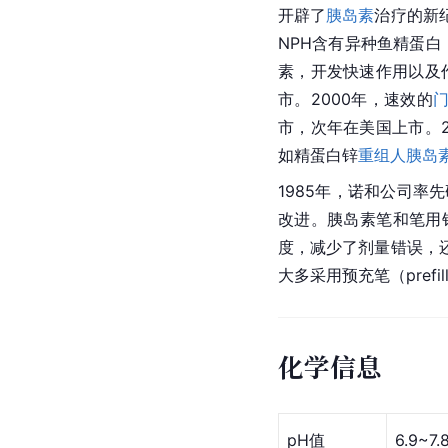
开辟了
胰岛素
治疗的新
NPH含有异种鱼精蛋
素，开发快速作用以及
市。2000年，速效的
市，次年在美国上市。2
如精蛋白锌
重组人胰岛
1985年，诺和公司率
改进。
胰岛素
笔和笔用
度，减少了剂量错误，
大多采用预充笔（prefi
化学信息
pH值
6.9~7.