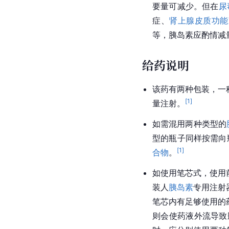
要量可减少。但在
尿
症、
肾上腺皮质功能
等，
胰岛素
应酌情减
给药说明
该药有两种包装，一
[
1
]
量注射。
如需混用两种类型的
型的瓶子同样按需向
[
1
]
合物
。
如使用笔芯式，使用
装人
胰岛素
专用注射
笔芯内有足够使用的
则会使药液外流导致