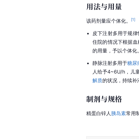
用法与用量
[
1
]
该药剂量应个体化。
皮下注射多用于规律性
住院的情况下根据血
的用量，予以个体化
静脉注射多用于
糖尿
人给予4~6U/h，儿童0
解质
的状况，持续补
制剂与规格
精蛋白锌人
胰岛素
常用