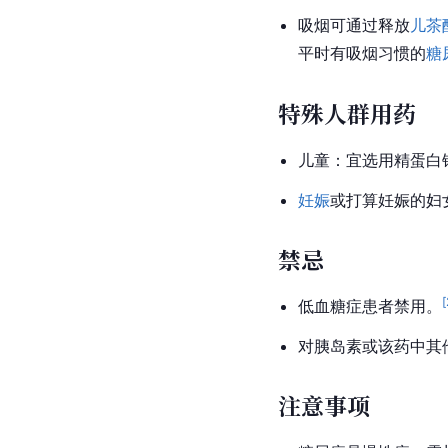
吸烟可通过释放
儿茶
平时有吸烟习惯的
糖
特殊人群用药
儿童：宜选用精蛋白
妊娠
或打算妊娠的妇
禁忌
[
低血糖症
患者禁用。
对胰岛素或该药中其
注意事项