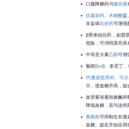
口服降糖药与
胰岛素
抗凝血药
、
水杨酸
盐
非甾体
抗炎药
可增强
β受体拮抗药，如普
危险，可消弱某些具
中等至大量
乙醇
可增
氯
喹
[
kuí
]
、奎尼丁、
钙通道阻滞药
、
可乐
谢
，使血糖升高，如
血管紧张素转换酶抑
降低血糖，若与这些
奥曲肽
可抑制生长激
血糖。故在开始应用