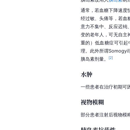
通常，若血糖下降速度
经过敏、头痛等，若血
意力不集中、反应迟钝
变的老年人，可无自主
重的）
低血糖症
可引起
理。此外所谓Somog
[
2
]
胰岛素
剂量。
水肿
一些患者在治疗初期可
视物模糊
部分患者注射后视物模
胰岛素抗药性