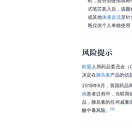
时，应分别使用两种
式笔芯装入后，该颜
或其他
体液
反流
至针
瓶仅供个人单独使用
风险提示
欧盟
人用药品委员会（C
决定在
胰岛素
产品的信
2019年6月，英国药
病
患者过程中，当联用
品，胰岛素的任何减量
[
9
]
酸中毒风险。