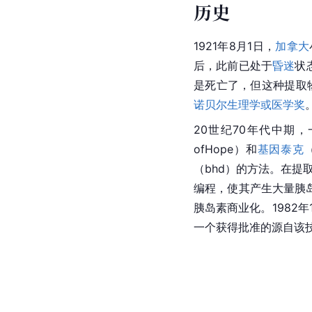
历史
1921年8月1日，
加拿大
后，此前已处于
昏迷
状
是死亡了，但这种提取
诺贝尔生理学或医学奖
20世纪70年代中期
ofHope）和
基因泰克
（bhd）的方法。在
编程，使其产生大量胰
胰岛素商业化。1982年
一个获得批准的源自该