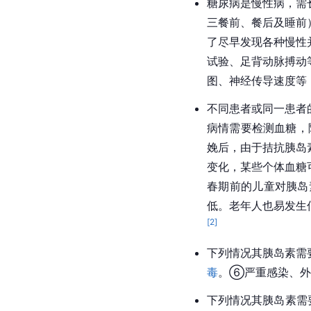
糖尿病是慢性病，需
三餐前、餐后及睡前
了尽早发现各种慢性
试验、足背动脉搏动
图、神经传导速度等
不同患者或同一患者
病情需要检测血糖，
娩后，由于拮抗胰岛
变化，某些个体血糖
春期前的儿童对胰岛
低。老年人也易发生
[
2
]
下列情况其胰岛素需
毒
。⑥严重感染、外
下列情况其胰岛素需