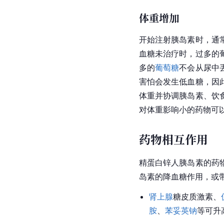
体重增加
开始注射胰岛素时，通
血糖未治疗时，过多的
多的
葡萄糖
不会从尿中
害怕会发生低血糖，因
体重并协调胰岛素、饮
对体重影响小的药物可
药物相互作用
精蛋白锌人胰岛素的药
岛素的降血糖作用，或
肾上腺
糖皮质激素、
胺
、
苯妥英钠
等可升