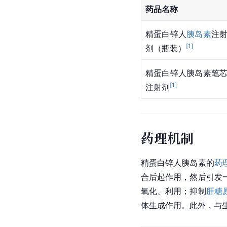
药品名称
精蛋白锌人
胰岛素
注
[
1
]
剂（瓶装）
精蛋白锌人胰岛素笔
[
1
]
注射剂
药理机制
精蛋白锌人胰岛素的
药
合后起作用，然后引发
氧化、利用；抑制
肝糖
体生成作用。此外，与