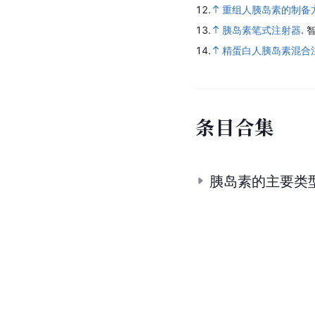
12.
重组人胰岛素的制备
13.
胰岛素笔式注射器
.
智
14.
精蛋白人胰岛素混合
条
目
合
集
胰岛素的主要类