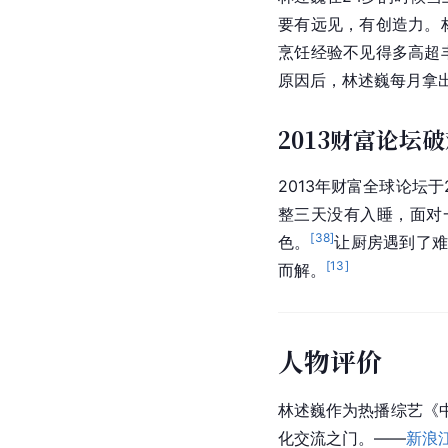
要有远见，有创造力。
烹饪经验不见得多高超
原因后，林述巍每月拿
2013财富论坛
2013年财富全球论坛
整三天没有入睡，面对一
[
38
]
色。
让厨房遇到了难
[
13
]
而解。
人物评价
林述巍作为热播综艺《
化交流之门。——
新浪