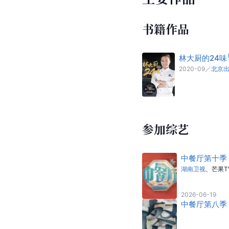
书籍作品
林大厨的24味
2020-09
／
北京
参加综艺
中餐厅第十季
湖南卫视
、
芒果T
2026-06-19
中餐厅第八季