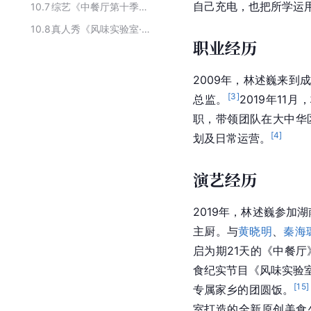
自己充电，也把所学运
10.7
综艺《中餐厅第十季》嘉宾阵容
10.8
真人秀《风味实验室·新春特辑》的主要嘉宾
职业经历
2009年，林述巍来到
[
3
]
总监。
2019年1
职，带领团队在大中华
[
4
]
划及日常运营。
演艺经历
2019年，林述巍参加
主厨。与
黄晓明
、
秦海
启为期21天的《中餐厅
食纪实节目《风味实验
[
15
]
专属家乡的团圆饭。
室打造的全新原创美食