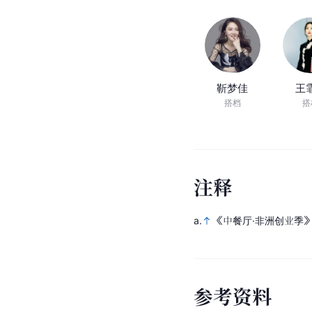
靳梦佳
王
搭档
搭
注
释
a.
《中餐厅·非洲创业季》 
参
考
资
料