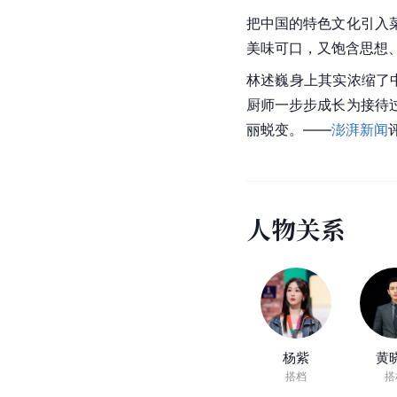
把
中国
的特色文化引入
美味可口，又饱含思想
林述巍身上其实浓缩了
厨师一步步成长为接待
丽蜕变。——
澎湃新闻
人
物
关
系
杨紫
黄
搭档
搭