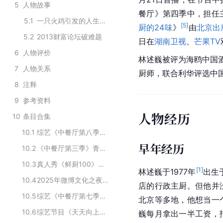
5
人物故事
餐厅》第四季中，担任
5.1
一只火鸡引发的人生转折
[
5
]
厨的24味
》
由
北京出
5.2
2013财富论坛破难题
日在
湖南卫视
、
芒果TV
6
人物评价
林述巍被评为海鸥中国酒
7
人物关系
厨师，联合利华评选中国
8
注释
9
参考资料
人物经历
10
条目合集
10.1
综艺《中餐厅第八季》合伙人阵容
早年经历
10.2
《中餐厅第三季》青春合伙人
10.3
真人秀《鲜厨100》主要演员
[
1
]
林述巍于1977年
出生
10.4
2025年微博文化之夜荣誉名单
店的行政主厨。但他并
10.5
综艺《中餐厅第七季》常驻嘉宾阵容
北京等多地，他想当一
10.6
综艺节目《天天向上》的主要嘉宾
巍每月拿出一半工资，