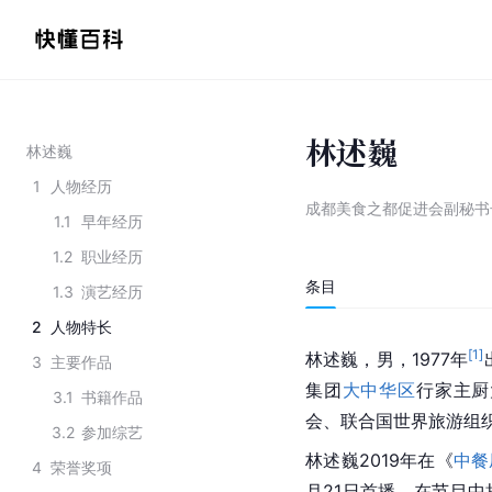
林述巍
林述巍
1
人物经历
成都美食之都促进会副秘书
1.1
早年经历
1.2
职业经历
条目
1.3
演艺经历
2
人物特长
[
1
]
林述巍，男，1977年
3
主要作品
集团
大中华区
行家主厨
3.1
书籍作品
会、联合国世界旅游组
3.2
参加综艺
林述巍2019年在《
中餐
4
荣誉奖项
月21日首播，在节目中