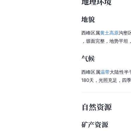
地理环境
地貌
西峰区属
黄土高原
沟壑
，塬面完整，地势平坦
气候
西峰区属
温带
大陆性半干
180天，光照充足，四
自然资源
矿产资源