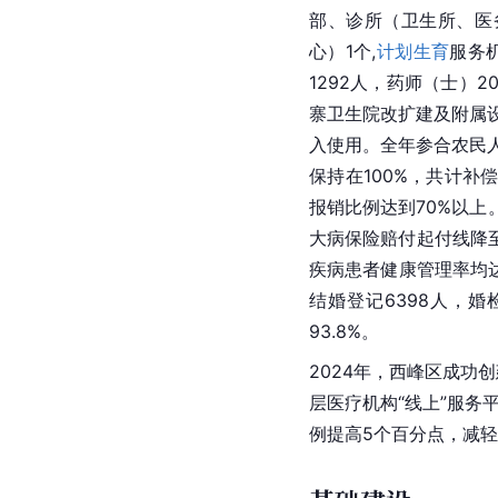
部、诊所（卫生所、医
心）1个,
计划生育
服务
1292人，药师（士）
寨卫生院改扩建及附属设
入使用。全年参合农民人
保持在100%，共计补偿
报销比例达到70%以上。
大病保险赔付起付线降至
疾病患者健康管理率均达
结婚登记6398人，婚检
93.8%。
2024年，西峰区成
层医疗机构“线上”服务
例提高5个百分点，减轻