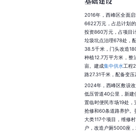
基础建设
2016年，西峰区全
6622万元，占总计划
投资860万元，占项目计
垃圾坑点治理678处，配
38.5千米，门头改造
种植12.7万平方米，
亩。建成
集中供水
工程2
路27.31千米，配备变
2024年，西峰区敷设
低压管道40公里，新建
置临时便民市场19处，
抢修和60条道路养护。
大类117个项目，维修
户，改造户厕5000座