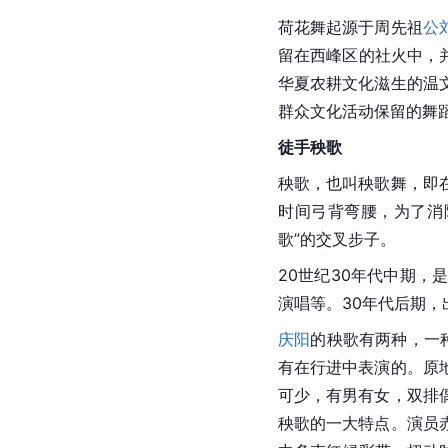
荷花舞起源于周先祖
公
留在西峰区的社火中，
华夏
农耕文化滋生的温
群众文化活动保留的舞
徒手秧歌
秧歌，也叫秧歌舞，即
时间弓背弯腰，为了消
歌”的交叉步子。
20世纪30年代中期
演唱等。30年代后期
庆阳
的秧歌有两种，一
有在行进中表演的。原
可少，有男有女，双排
秧歌的一大特点。演员