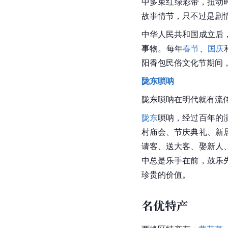
中多束
红绿
彩带，扭动
故事情节，只不过是剧
中华人民共和国成立后
事物。每年
春节
、
国庆
阳香包
民俗文化节期间
陇东
唢呐
陇东唢呐在明代就有流
陇东
唢呐，经过百年的
村庙会、节庆典礼、新
请客、送大客、娶新人
中总是乐手在前，鼓乐
珍贵的价值。
名优特产