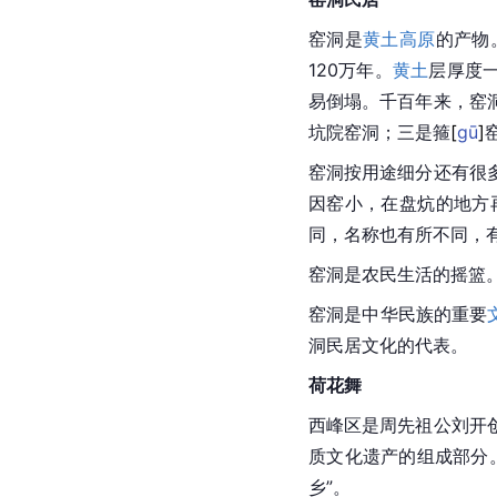
窑洞
是
黄土高原
的产物
120万年。
黄土
层厚度一
易倒塌。千百年来，窑
坑院
窑洞；三是
箍
[
gū
]
窑洞按用途细分还有很
因窑小，在盘炕的地方
同，名称也有所不同，
窑洞是农民生活的摇篮
窑洞是
中华民族
的重要
洞民居文化的代表。
荷花舞
西峰区是周先祖公刘开
质文化遗产
的组成部分
乡”。