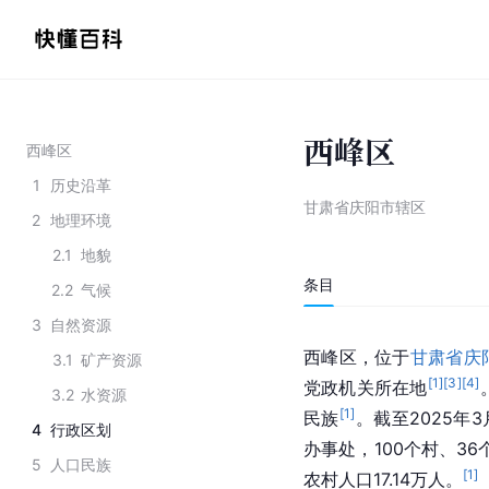
西峰区
西峰区
1
历史沿革
甘肃省庆阳市辖区
2
地理环境
2.1
地貌
条目
2.2
气候
3
自然资源
西峰区，位于
甘肃省
庆
3.1
矿产资源
[
1
]
[
3
]
[
4
]
党政机关所在地
3.2
水资源
[
1
]
民族
。截至2025年
4
行政区划
办事处，100个村、36
5
人口民族
[
1
]
农村人口17.14万人。