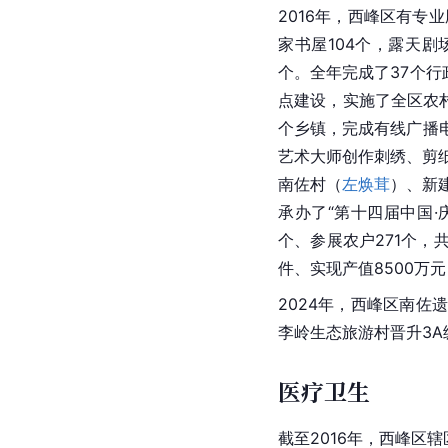
2016年，西峰区有专
家书屋104个，露天剧场
个。全年完成了37个行
点建设，实施了全区农村
个乡镇，完成有线广播电
艺术大师创作刺绣、剪纸
南佐村（
左焕茸
）、新
承办了“第十四届中国·
个、参展农户271个，共
件、实现产值8500万元
2024年，西峰区南
李岭生态旅游村晋升3A
医疗卫生
截至2016年，西峰区辖