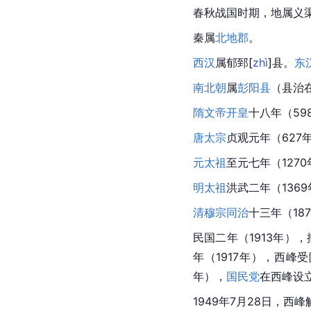
春秋战国时期，地属义
秦属
北地郡
。
西汉
属郁
郅
[
zhì
]
县。
东
南北朝
属
彭阳县
（县治
隋文帝
开皇
十八年（5
唐太宗
贞观元年（627
元太祖
至元七年（127
明太祖
洪武二年（136
清穆宗
同治
十三年（1
民国二年（1913年）
年（1917年），西峰受
年），
国民党
在西峰设
1949年7月28日，西