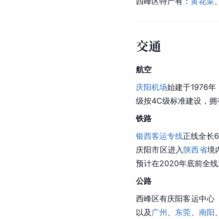
西峰区特产有：
黄花菜
交通
航空
庆阳机场
始建于1976
级
按4C级标准建设，拥
铁路
银西客运专线
正线
全长6
庆阳市区进入
陕西省
境
预计在2020年底前全
公路
西峰区有庆阳客运中心
以及
广州
、
东莞
、
南阳