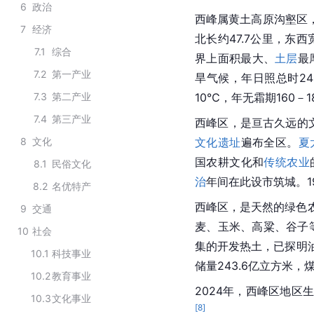
6
政治
西峰属黄土高原沟壑区，
7
经济
北长约47.7公里，东
7.1
综合
界上面积最大、
土层
最
7.2
第一产业
旱气候，年日照总时24
7.3
第二产业
10℃，年无霜期160－
7.4
第三产业
西峰区，是亘古久远的
8
文化
文化遗址
遍布全区。
夏
国农耕文化和
传统农业
8.1
民俗文化
治
年间在此设市筑城。1
8.2
名优特产
西峰区，是天然的绿色农
9
交通
麦、玉米、高粱、谷子
10
社会
集的开发热土，已探明油
10.1
科技事业
储量243.6亿立方米，
10.2
教育事业
2024年，西峰区地区生
10.3
文化事业
[
8
]