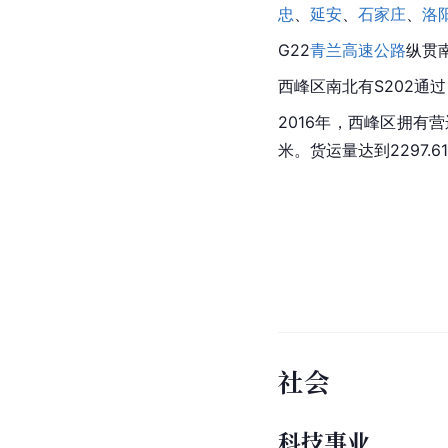
忠
、
延安
、
石家庄
、
洛
G22
青兰高速公路
纵贯
西峰区南北有S202通
2016年，西峰区拥有营
米。货运量达到2297.
社会
科技事业