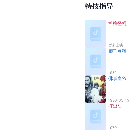
特技指导
摇橹怪棍
暂未上映
癫马灵猴
1982
佛掌皇爷
1980-05-15
打出头
1979