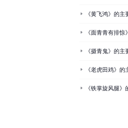
《黄飞鸿》的主
《面青青有排惊
《摄青鬼》的主
《老虎田鸡》的
《铁掌旋风腿》