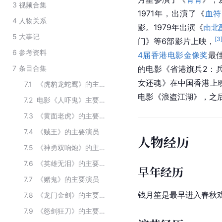
3
视频合集
1971年，出演了《
血符
4
人物关系
影。1979年出演《
南北
5
大事记
[
3
门
》等6部影片上映，
6
参考资料
4届香港电影金像奖
最
7
条目合集
的电影《省港旗兵2：
女还魂
》在中国香港上
7.1
《虎豹龙蛇鹰》的主要演员
电影《浪盗江湖》，之
7.2
电影《人吓鬼》主要演员
7.3
《黄面老虎》的主要演员
7.4
《贼王》的主要演员
人物经历
7.5
《神勇双响炮》的主要演员
7.6
《英雄无泪》的主要演员
早年经历
7.7
《赌鬼》的主要演员
钱月笙是最早进入春秋
7.8
《龙门金剑》的主要演员
7.9
《怒剑狂刀》的主要演员