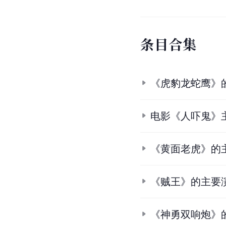
条
目
合
集
《虎豹龙蛇鹰》
电影《人吓鬼》
《黄面老虎》的
《贼王》的主要
《神勇双响炮》