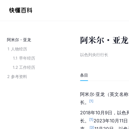
阿米尔・亚龙
阿米尔・亚龙
1
人物经历
以色列央行行长
1.1
早年经历
1.2
工作经历
条目
2
参考资料
阿米尔·亚龙（英文名称：A
[
1
]
长。
2018年10月9日，以色
[
1
]
长。
2023年10月
[
3
]
束。
11月20日，以