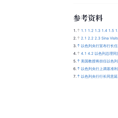
参
考
资
料
1.
1.1
1.2
1.3
1.4
1.5
1
2.
2.1
2.2
2.3
Sina Visi
3.
以色列央行宣布行长任
4.
4.1
4.2
以色列总理同
5.
美国教授将担任以色列
6.
以色列央行上调基准利率
7.
以色列央行行长同意延