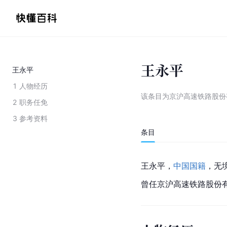
王永平
王永平
1
人物经历
该条目为
京沪高速铁路股份
2
职务任免
3
参考资料
条目
王永平，
中国国籍
，无
曾任
京沪高速铁路
股份