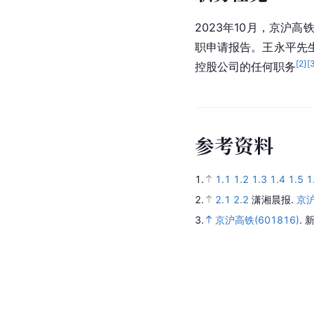
2023年10月，
京沪高
职申请报告。王永平先
[
2
]
[
控股公司的任何职务
参
考
资
料
1.
1.1
1.2
1.3
1.4
1.5
1
2.
2.1
2.2
潇湘晨报.
京
3.
京沪高铁(601816)
.
新