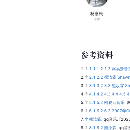
人
物
关
系
吴琼
海
妻子
搭
杨嘉松
搭档