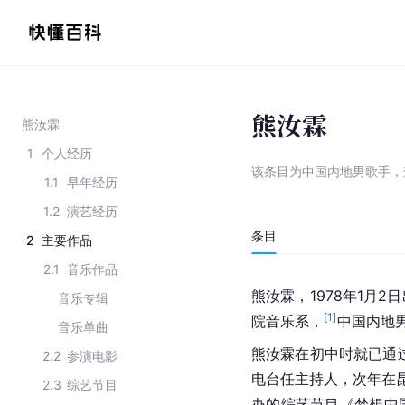
熊汝霖
熊汝霖
1
个人经历
该条目为
中国内地男歌手
，
1.1
早年经历
1.2
演艺经历
条目
2
主要作品
2.1
音乐作品
熊汝霖，1978年1月2
音乐专辑
[
1
]
院
音乐系，
中国内地
音乐单曲
熊汝霖在初中时就已通
2.2
参演电影
电台任主持人，次年在
2.3
综艺节目
办的综艺节目《梦想中