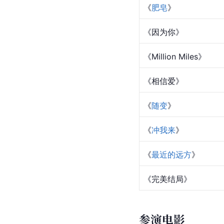
《如风过境》
《
月光
》
《
一窗雨
》
《最美的意外》
《
孤独症的猫
》
《I'm not the only o
《Keep The Faith》
《
肥皂
》
《因为你》
《Million Miles》