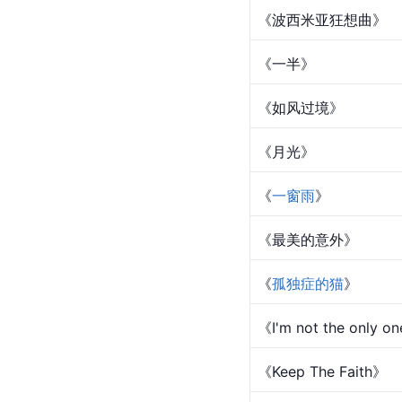
《夏日酒店》
《欢喜》
《万国觉醒 - 真理之
《火红的歌》
《听最好人间》
《切克闹》
《星空下的流浪》
《波西米亚狂想曲》
《
一半
》