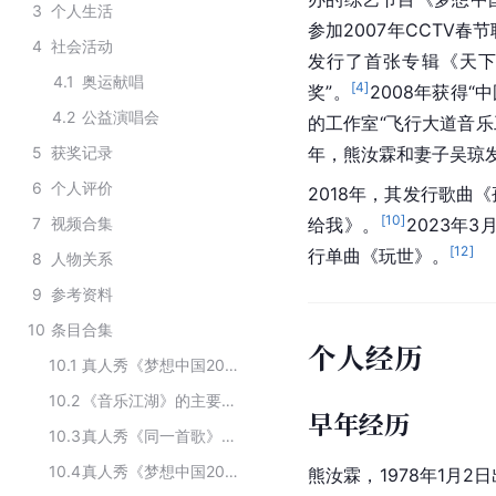
3
个人生活
参加2007年
CCTV
春节
4
社会活动
发行了首张专辑《天下
4.1
奥运献唱
[
4
]
奖”。
2008年获得
4.2
公益演唱会
的工作室“飞行大道音乐
5
获奖记录
年，熊汝霖和妻子
吴琼
6
个人评价
2018年，其发行歌曲
[
10
]
7
视频合集
给我》。
2023年3
[
12
]
行单曲《玩世》。
8
人物关系
9
参考资料
10
条目合集
个人经历
10.1
真人秀《梦想中国2006》主要演员
10.2
《音乐江湖》的主要演员
早年经历
10.3
真人秀《同一首歌》的演职人员
10.4
真人秀《梦想中国2006》的主要参演人员
熊汝霖，1978年1月