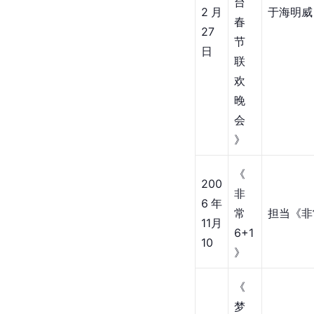
歌
亚狂想曲
23
声
日
传
奇
》
《2
007
中
央
电
200
视
7年
台
2月
于海明威
春
27
节
日
联
欢