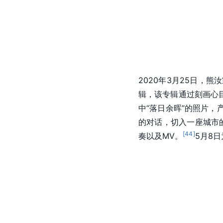
2020年3月25日，熊
辑，该专辑通过刻画心
中“落日余晖”的照片
的对话，切入一座城市
[
44
]
奏以及MV。
5月8