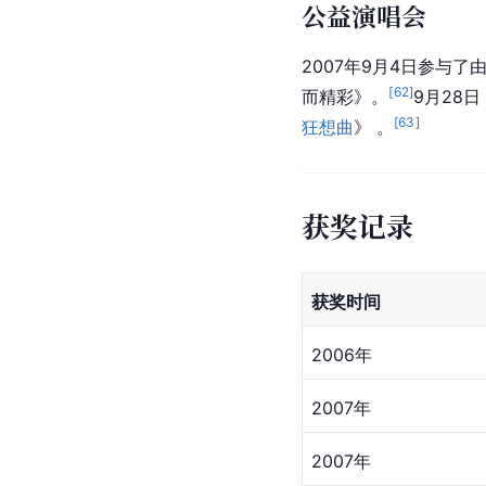
社会活动
奥运献唱
2007年8月8日，参
[
61
]
《We are ready》。
公益演唱会
2007年9月4日参与了
[
62
]
而精彩》。
9月28
[
63
]