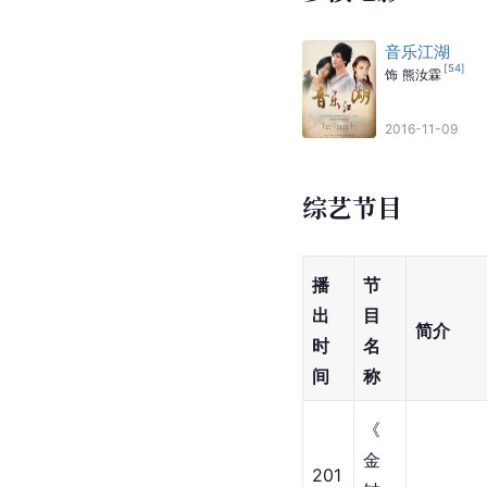
《
相信爱
》
《
随变
》
《
冲我来
》
《
最近的远方
》
《
完美结局
》
参演电影
音乐江湖
[
54
]
饰
熊汝霖