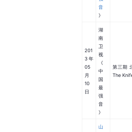
日
超
》
湖
南
卫
201
视
3年
《
05
中
训练营 
月
国
17
最
日
强
音
》
湖