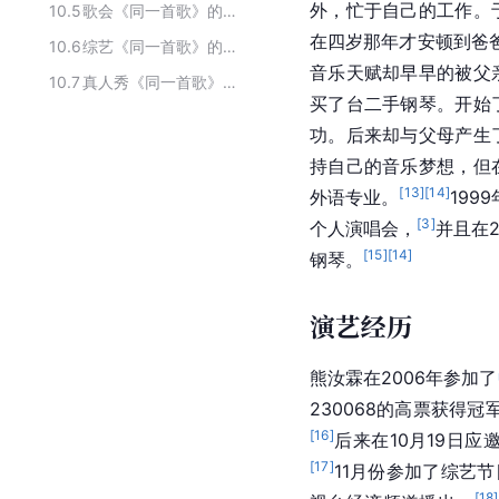
外，忙于自己的工作。
10.5
歌会《同一首歌》的主要嘉宾
在四岁那年才安顿到爸
10.6
综艺《同一首歌》的演职人员
音乐天赋却早早的被父
10.7
真人秀《同一首歌》的主要参演人员
买了台二手钢琴。开始
功。后来却与父母产生
持自己的音乐梦想，但
[
13
]
[
14
]
外语专业。
199
[
3
]
个人演唱会，
并且在2
[
15
]
[
14
]
钢琴。
演艺经历
熊汝霖在2006年参加了
230068的高票获得
[
16
]
后来在10月19日应
[
17
]
11月份参加了综艺
[
18
]