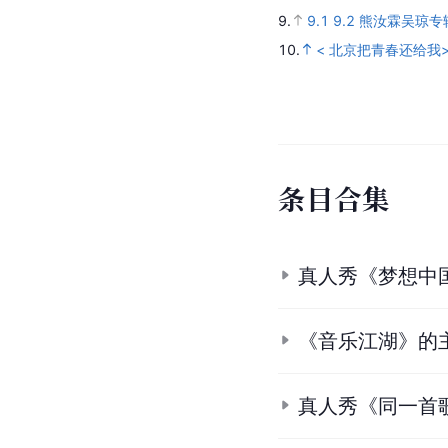
参
考
资
料
1.
1.1
1.2
1.3
网易云音
2.
2.1
2.2
熊汝霖 Shawn R
3.
3.1
3.2
3.3
熊汝霖 Sha
4.
4.1
4.2
4.3
4.4
4.5
4
5.
5.1
5.2
网易云音乐
.
6.
6.1
6.2
6.3
2007年
7.
熊汝霖
.
qq音乐.
[202
8.
8.1
8.2
熊汝霖
.
qq音
9.
9.1
9.2
熊汝霖吴琼专
10.
< 北京把青春还给我>