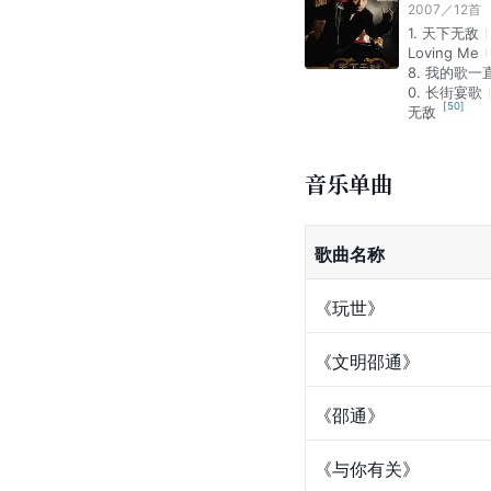
音乐专辑
freedom.
2017-11-15
自由
free
熊熊就要飙
2011-03-01
01 九七合开
天下无敌
2007
／
12
首
1. 天下无敌
Loving Me
8. 我的歌
0. 长街宴歌
[
50
]
无敌