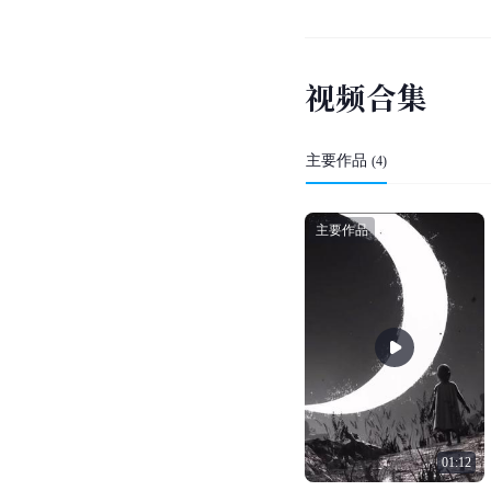
个人评价
从
爵士
到
摇滚
，熊汝霖
熊汝霖因参加音乐节目
台上，唱起歌来却极其
在综艺节目《
中国面孔
颇具感染力的高音结合
他是非常专业的一个选
你是今年《
梦想中国
》
视
频
合
集