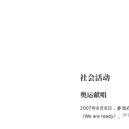
[
55
]
[
56
]
[
57
]
[
5
参考资料：
个人生活
熊汝霖是作家熊万平的
[
59
]
计。
熊汝霖于妻子
吴琼
是在