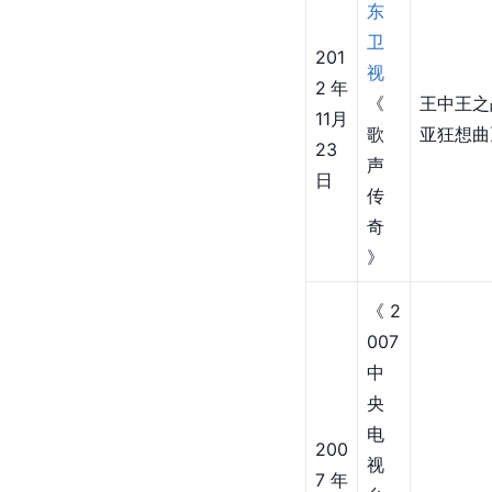
南
卫
201
视
3年
《
05
第三期 
中
月
The Kni
国
10
最
日
强
音
》
山
东
卫
201
视
2年
《
王中王之
11月