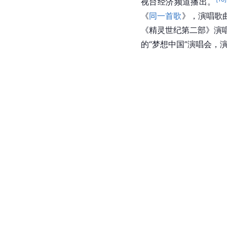
视台经济频道播出。
《
同一首歌
》，演唱歌曲《Ri
《
精灵世纪
第二部》演
的“梦想中国”演唱会，