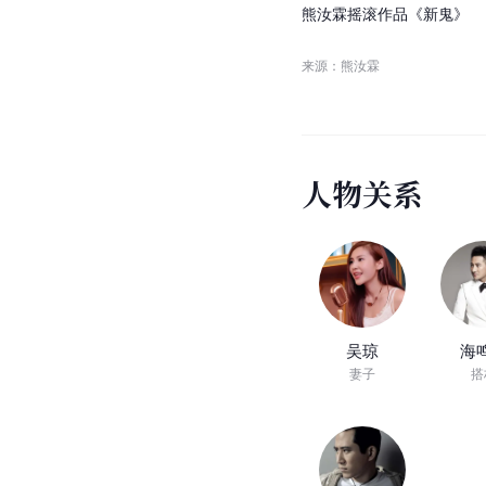
主要作品
(
4
)
主要作品
01:12
熊
汝
霖
摇
滚
作
品
《
新
鬼
》
来源：熊汝霖