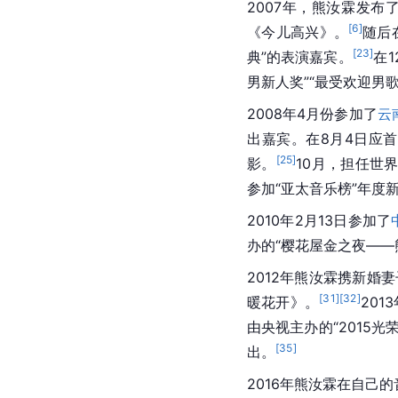
2007年，熊汝霖发布
[
6
]
《今儿高兴》。
随后
[
23
]
典”的表演嘉宾。
在1
男新人奖”“最受欢迎男
2008年4月份参加了
云
出嘉宾。在8月4日应
[
25
]
影。
10月，担任世
参加“亚太音乐榜”年度
2010年2月13日参加了
办的“樱花屋金之夜——
2012年熊汝霖携新婚
[
31
]
[
32
]
暖花开》。
201
由央视主办的“2015
[
35
]
出。
2016年熊汝霖在自己的