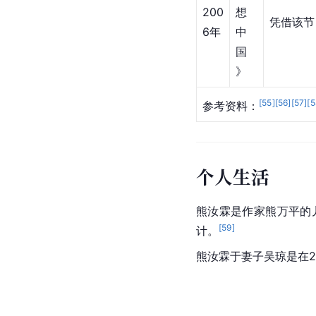
晚
会
》
《
200
非
6年
常
担当《非
11月
6+1
10
》
《
梦
200
想
凭借该节
6年
中
国
》