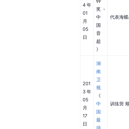
2016-11-09
综艺节目
播
节
出
目
简介
时
名
间
称
《
金
201
钟
4年
奖-
01
中
代表海蝶
月
国
05
音