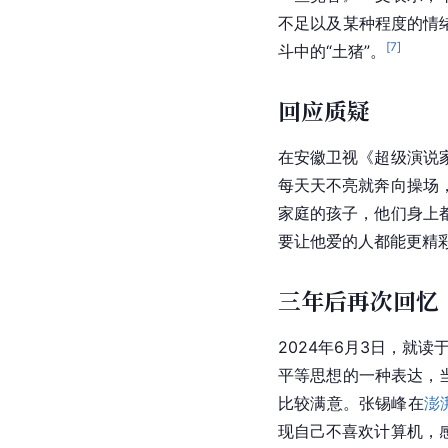
不足以及某种程度的情
[
7
]
斗中的“土猪”。
回应质疑
在
安徽卫视
《
超级演说
每天天不亮就奔向操场
家庭的孩子，他们身上
要让他爱的人都能更精
三年后再次回忆
2024年6月3日，就读
平等思想的一种表达，
比较满意。张锡峰在
澎
现自己不喜欢计算机，