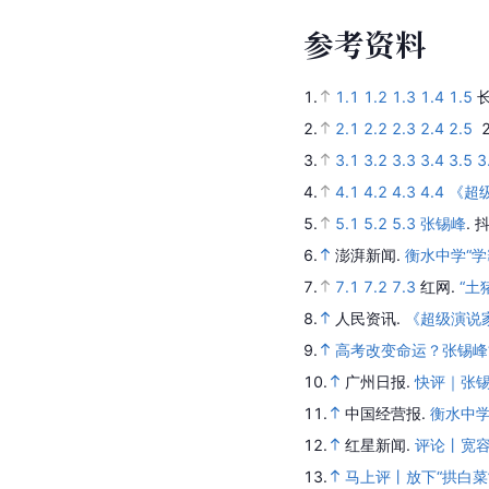
参
考
资
料
1.
1.1
1.2
1.3
1.4
1.5
2.
2.1
2.2
2.3
2.4
2.5
3.
3.1
3.2
3.3
3.4
3.5
3
4.
4.1
4.2
4.3
4.4
《超
5.
5.1
5.2
5.3
张锡峰
.
抖
6.
澎湃新闻.
衡水中学“学
7.
7.1
7.2
7.3
红网.
“土
8.
人民资讯.
《超级演说
9.
高考改变命运？张锡峰
10.
广州日报.
快评｜张
11.
中国经营报.
衡水中
12.
红星新闻.
评论丨宽
13.
马上评丨放下“拱白