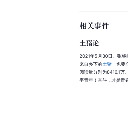
相关事件
土猪论
2021年5月30日。张
来自乡下的
土猪
，也要
阅读量分别为8416.1万
平青年！奋斗，才是青春