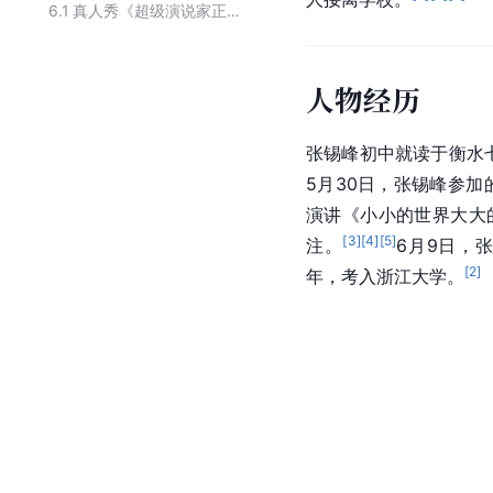
6.1
真人秀《超级演说家正青春》的节目选手
人物经历
张锡峰初中就读于
衡水
5月30日，张锡峰参
演讲《小小的世界大大
[
3
]
[
4
]
[
5
]
注。
6月9日，
[
2
]
年，考入
浙江大学
。