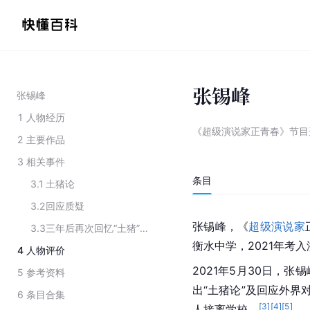
张锡峰
张锡峰
1
人物经历
《超级演说家正青春》节目
2
主要作品
3
相关事件
条目
3.1
土猪论
3.2
回应质疑
张锡峰，《
超级演说家
3.3
三年后再次回忆“土猪”事件
衡水中学，2021年考
4
人物评价
2021年5月30日，张
5
参考资料
出“土猪论”及回应外界
6
条目合集
[
3
]
[
4
]
[
5
]
人接离学校。