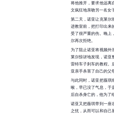
将他推开，要求他远离
文疯狂地亲吻另一名女
第二天，诺亚让克莱尔
进教室前，把打印出来
受了很严重的伤。晚上
尔再次拒绝。
为了阻止
诺亚
将视频外
莱尔惊讶地发现，诺亚
雷特
车子刹车的教程。
亚亲手杀害了自己的父
与此同时，诺亚把薇琪
喉，早已没了气息，于
后自杀身亡的，他为了
诺亚又把薇琪带到一座
之忧，从而可以和自己