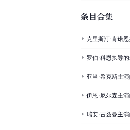
条
目
合
集
克里斯汀·肯诺
罗伯·科恩执导
亚当·希克斯主
伊恩·尼尔森主
瑞安·古兹曼主