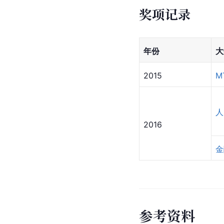
奖项记录
年份
大
2015
M
人
2016
金
参
考
资
料