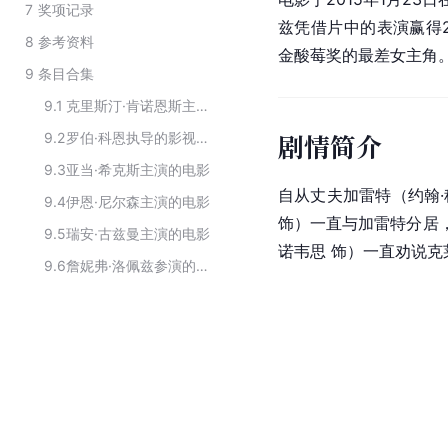
7
奖项记录
兹凭借片中的表演赢得2
8
参考资料
金酸莓奖
的最差女主角
9
条目合集
9.1
克里斯汀·肯诺恩斯主演的电影
剧情简介
9.2
罗伯·科恩执导的影视作品
9.3
亚当·希克斯主演的电影
自从丈夫加雷特（约翰·
9.4
伊恩·尼尔森主演的电影
饰）一直与加雷特分居，
9.5
瑞安·古兹曼主演的电影
诺韦思 饰）一直劝说克
9.6
詹妮弗·洛佩兹参演的影视作品