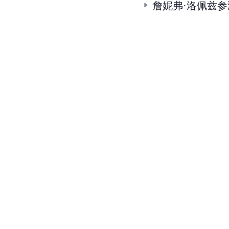
詹妮弗·洛佩兹