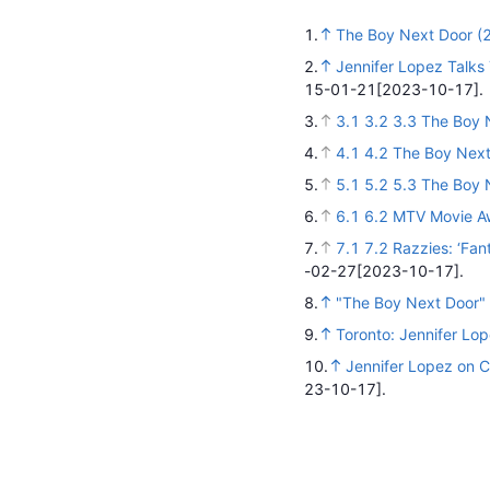
1.
The Boy Next Door (2
2.
Jennifer Lopez Talks 
15-01-21
[2023-10-17].
3.
3.1
3.2
3.3
The Boy 
4.
4.1
4.2
The Boy Next
5.
5.1
5.2
5.3
The Boy 
6.
6.1
6.2
MTV Movie Aw
7.
7.1
7.2
Razzies: ‘Fan
-02-27
[2023-10-17].
8.
"The Boy Next Door" S
9.
Toronto: Jennifer Lop
10.
Jennifer Lopez on C
23-10-17].