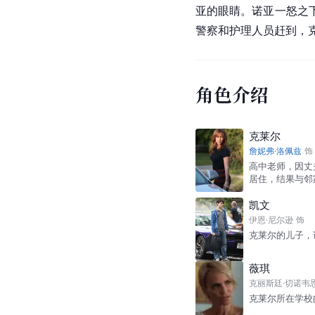
亚的眼睛。
诺亚
一怒之
警察和护理人员赶到，
角色介绍
克莱尔
詹妮弗·洛佩兹
饰
高中老师，因丈
居住，结果与邻
凯文
伊恩·尼尔逊
饰
克莱尔的儿子，
薇琪
克丽斯廷·切诺韦
克莱尔所在学校