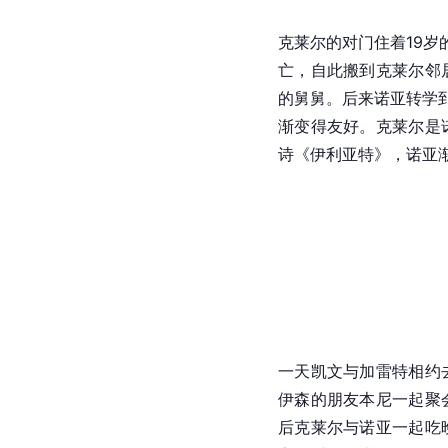
克莱尔的对门住着19岁
亡，自此搬到克莱尔邻
的舅舅。后来诺亚转学到
渐变得友好。
克莱尔
是
诗《
伊利亚特
》，诺亚
一天凯文与加雷特相约
伊森的朋友本尼一起聚
后克莱尔与诺亚一起吃