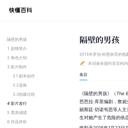
隔壁的男孩
隔壁的男孩
1
剧情简介
2015年罗伯·科恩执导的电
2
角色介绍
本词条依据抖音百科内
3
影片制作
条目
3.1
剧本创作
3.2
选角
《隔壁的男孩》（
The 
3.3
拍摄过程
芭芭拉·库里编剧，詹妮
4
影片发行
丽斯廷·切诺韦思等人主
5
票房成绩
生对她产生了危险的依
6
作品评价
电影于2015年1月23