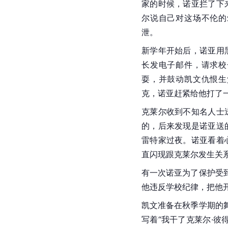
家的时候，诺亚拦了下
尔说自己对这场不伦的
泄。
新学年开始后，诺亚用
长发电子邮件，请求校
耍，并鼓动凯文仇恨生
克，
诺亚
赶紧给他打了
克莱尔收到不知名人士
的，后来发现是诺亚送
雷特
家过夜。诺亚看着
直闪现跟克莱尔发生关
有一次诺亚为了保护受
他违反学校纪律，把他
凯文准备在秋季学期的
写着“我干了
克莱尔·彼