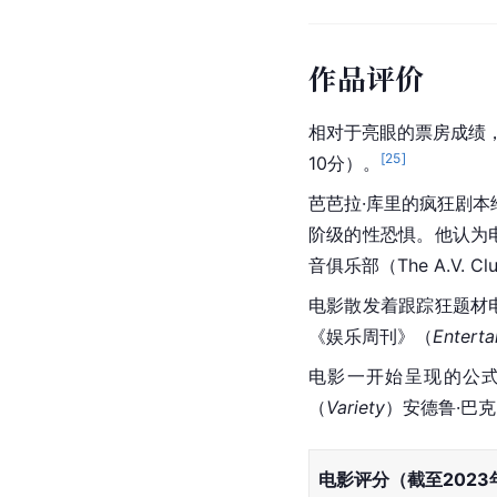
作品评价
相对于亮眼的票房成绩
[
25
]
10分）。
芭芭拉·库里的疯狂剧
阶级的性恐惧。他认为
音俱乐部（The A.V. C
电影散发着跟踪狂题材
《娱乐周刊》（
Entert
电影一开始呈现的公
（
Variety
）安德鲁·巴克（
电影评分（截至2023