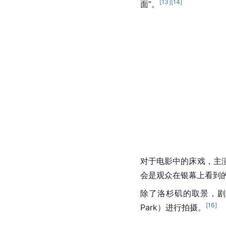
[
13
]
[
14
]
面”。
对于电影中的床戏，主
会是观众在银幕上看到
除了
洛杉矶
的取景，剧
[
16
]
Park）进行拍摄。