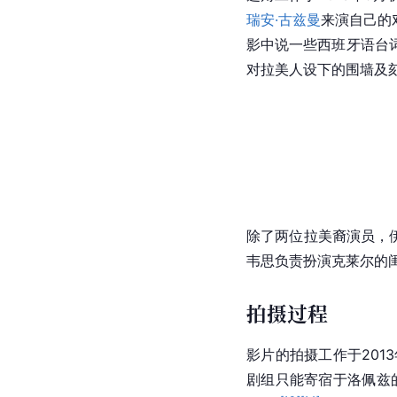
瑞安·古兹曼
来演自己的
影中说一些
西班牙语
台
对拉美人设下的围墙及
除了两位拉美裔演员，
韦思负责扮演克莱尔的
拍摄过程
影片的拍摄工作于201
剧组只能寄宿于
洛佩兹