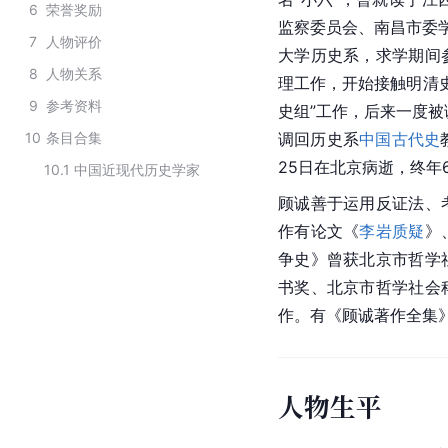
6
荣誉奖励
监察委员会、南昌市委学
7
人物评价
大学历史系，求学期间
8
人物关系
理工作，开始接触明清史
9
参考资料
史组”工作，后来一度被
10
条目合集
调回历史系
中国古代史
25日在北京病逝，终年
10.1
中国近现代历史学家
顾诚善于运用反证法、
作有论文《
李岩质疑
》
争史》曾获北京市哲学
书奖、北京市哲学社会
作。有《顾诚著作全集
人物生平