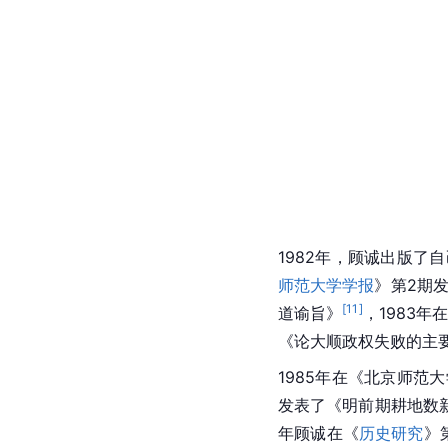
1982年，顾诚出版了
师范大学学报
》第2期
[
11
]
道谕旨》
，1983
《论大顺政权失败的主
1985年在《
北京师范大
发表了《明前期耕地数
年顾诚在《
历史研究
》