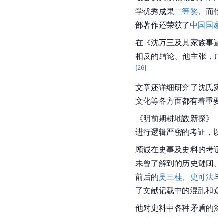
学优秀成果
二等奖
。而
部著作还荣获了
中国国
在《沈万三及其家族事
相反的结论。他主张，
[
26
]
文章还详细研究了沈氏
文化等各方面都有着重
《明前期耕地数新探》
进行逻辑严密的考证，
顾诚在史事及史料的考
未曾了解到的历史谜团
前后的
吴三桂
、
史可法
了文献记载中的混乱和
他对史料中各种矛盾的