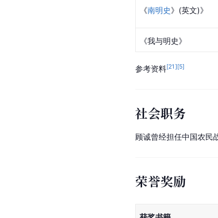
《
南明史
》(英文)》
《我与明史》
[
21
]
[
5
]
参考资料
社会职务
顾诚曾经担任中国农民
荣誉奖励
获奖书籍