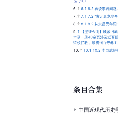
(
10
)
6.
6.1
6.2
再谈李岩问题
7.
7.1
7.2
“古元真龙皇帝
8.
8.1
8.2
从永昌元年诏
9.
【墨证今明】顾诚旧藏
本录一册40余页涉及近百
留校任教，最初到白寿彝主
10.
10.1
10.2
李自成牺
条
目
合
集
中国近现代历史