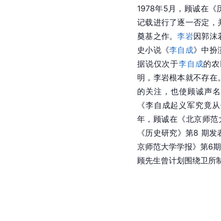
1978年5月，顾诚在
记载进行了逐一否定，
奠基之作。
李岩
因郭沫
史小说《
李自成
》中扮
据说仅次于
李自成
的农
明，李岩根本就不存在
的关注，也使顾诚声名
《李自成起义军究竟从
年，顾诚在《
北京师范
《历史研究》第8 期发
京师范大学学报》第6
顾先生曾计划围绕卫所