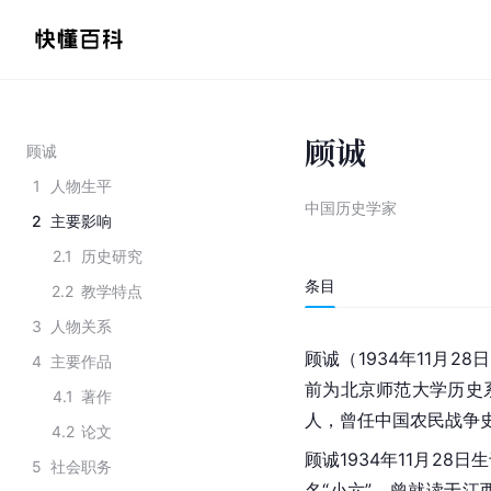
顾诚
顾诚
1
人物生平
中国历史学家
2
主要影响
2.1
历史研究
条目
2.2
教学特点
3
人物关系
顾诚（1934年11月2
4
主要作品
前为北京师范大学历史
4.1
著作
人，曾任中国农民战争
4.2
论文
顾诚1934年11月28日
5
社会职务
名“小六”，曾就读于江