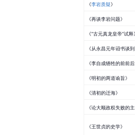
《
李岩质疑
》
《再谈李岩问题》
《“古元真龙皇帝”试释
《从永昌元年诏书谈到
《李自成牺牲的前前后
《明初的两道谕旨》
《清初的迁海》
《论大顺政权失败的主
《王世贞的史学》