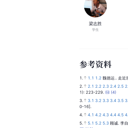
梁志胜
学生
参
考
资
料
1.
1.1
1.2
魏德运..
走近
2.
2.1
2.2
2.3
2.4
2.5
2
1)
: 223-229.
(
4
)
3.
3.1
3.2
3.3
3.4
3.5
3
0-16].
4.
4.1
4.2
4.3
4.4
4.5
4
5.
5.1
5.2
5.3
顾诚.
李