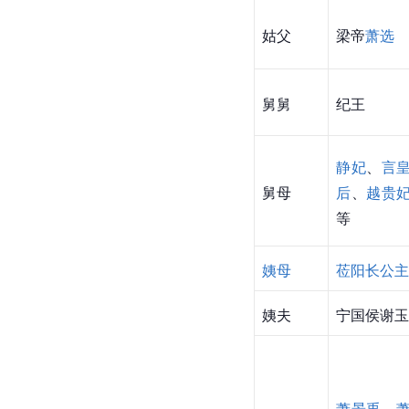
姑父
梁帝
萧选
舅舅
纪王
静妃
、
言
舅母
后
、
越贵
等
姨母
莅阳长公主
姨夫
宁国侯谢玉
萧景禹
、