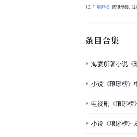
13.
琅琊榜
.
腾讯动漫.
[2
条
目
合
集
海宴所著小说《
小说《琅琊榜》
电视剧《琅琊榜
小说《琅琊榜》