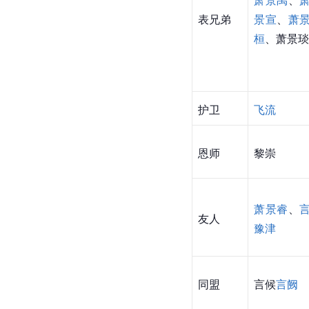
表兄弟
景宣
、
萧
桓
、萧景琰
护卫
飞流
恩师
黎崇
萧景睿
、
友人
豫津
同盟
言候
言阙