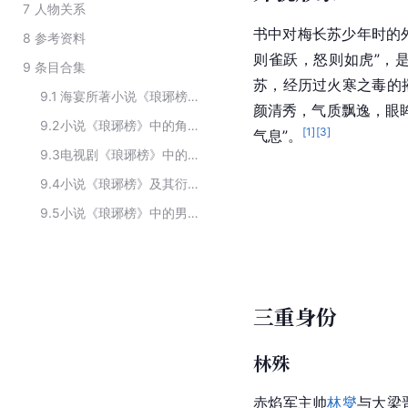
7
人物关系
书中对梅长苏少年时的
8
参考资料
则雀跃，怒则如虎”，
9
条目合集
苏，经历过火寒之毒的
9.1
海宴所著小说《琅琊榜》中的人物
颜
清秀
，气质飘逸，眼
9.2
小说《琅琊榜》中的角色
[
1
]
[
3
]
气息”。
9.3
电视剧《琅琊榜》中的主要人物
9.4
小说《琅琊榜》及其衍生作品中的人物角色
9.5
小说《琅琊榜》中的男性角色
三重身份
林殊
赤焰军主帅
林燮
与
大梁