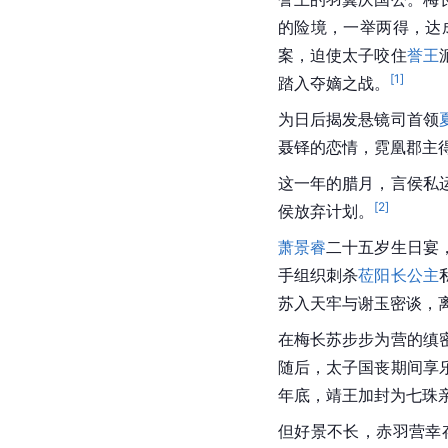
的险境，一举两得，达
案，迫使太子咬住
誉王
[
1
]
踏入夺嫡之战。
为日后揭发悬镜司首领
聂铎的恋情，霓凰郡主
这一年的腊月，言侯私
[
2
]
侯放弃计划。
萧景睿
二十五岁生日宴
手组织刺杀
莅阳长公主
苏入天牢与谢玉密谈，
在梅长苏步步为营的缜
随后，太子国丧期间享
年底，靖王加封为七珠
但好景不长，赤羽营幸