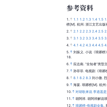
参
考
资
料
1.
1.1
1.2
1.3
1.4
1.5
1
榜
[M].
杭州
: 浙江文艺出版
2.
2.1
2.2
2.3
2.4
2.5
2
3.
3.1
3.2
3.3
3.4
3.5
3
4.
4.1
4.2
4.3
4.4
4.5
4
5.
刘振义.
小说《琅琊榜
18.
6.
应志南.
“全知者”类型
7.
孙菲菲.
电视剧《琅琊
8.
8.1
8.2
8.3
刘小微.
9.
海宴.
琅琊榜
[M].
杭州
10.
对胡歌来说 李逍遥
11.
胡阿祥.
胡阿祥解说
12.
琅琊榜-电视剧全集
.