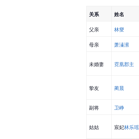
关系
姓名
父亲
林燮
母亲
萧溱潆
未婚妻
霓凰郡主
挚友
蔺晨
副将
卫峥
姑姑
宸妃
林乐瑶