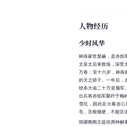
人物经历
少时风华
林殊家世显赫，是赤焰
太皇太后来救场，深受
万卷；至十六岁，林殊
的天之骄子。一年后，
绞杀大渝二十万皇属军
出兵将赤焰军聚歼于梅岭
雪坑，因此在火毒攻心
毛，舌根僵硬，不能言
琅琊阁阁主提供两种解