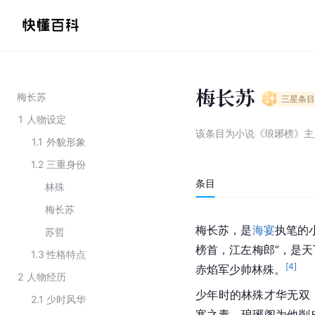
梅长苏
梅长苏
三星
条目
1
人物设定
该条目为
小说《琅琊榜》主
1.1
外貌形象
1.2
三重身份
条目
林殊
梅长苏
梅长苏，是
海宴
执笔的
苏哲
榜首，江左梅郎”，是
1.3
性格特点
[
4
]
赤焰军少帅林殊。
2
人物经历
少年时的林殊才华无双
2.1
少时风华
寒之毒。琅琊阁为他削