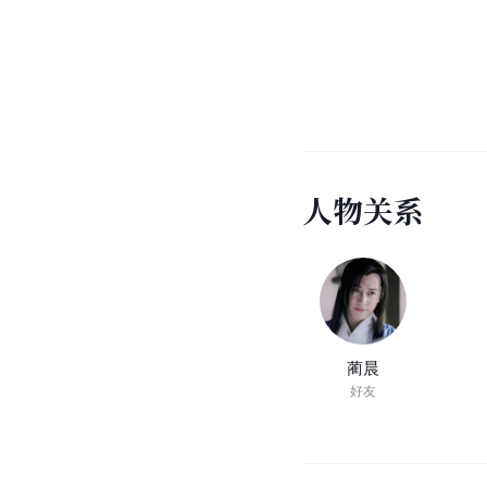
人
物
关
系
蔺晨
好友