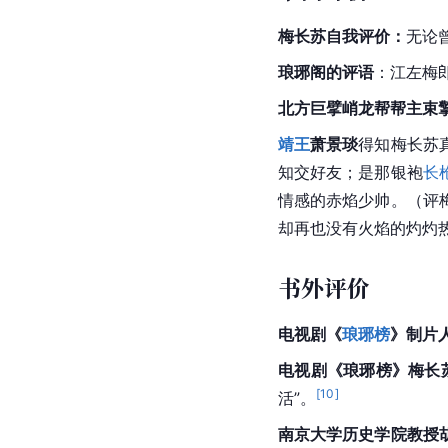
梅长苏自我评价：
无论
琅琊阁的评语
：
江左
梅
北方巨擘峭龙帮帮主束
靖王
萧景琰
得知梅长苏
知交好友；是那银袍
长
情感的赤焰少帅。（评
却再也没有火焰的灼灼
书外评价
电视剧《
琅琊榜
》制片
电视剧《琅琊榜》梅长
[
10
]
活”。
南京大学历史学院
教授