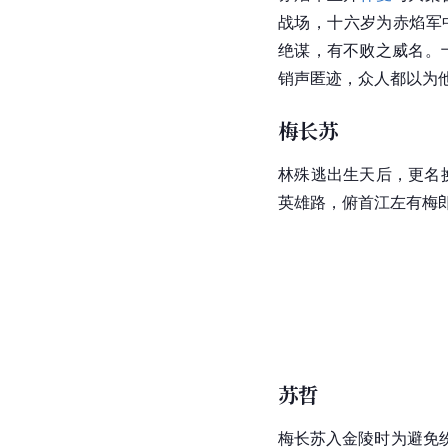
战场，十六岁为赤焰军
绝谋，有不败之威名。
销声匿迹，众人都以为
梅长苏
林殊逃出生天后，更名
英雄路，俯首
江左
有梅
苏哲
梅长苏入
金陵
时为避免