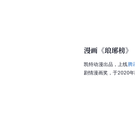
漫画《琅琊榜》
凯特动漫出品，上线
腾
剧情漫画奖，于2020