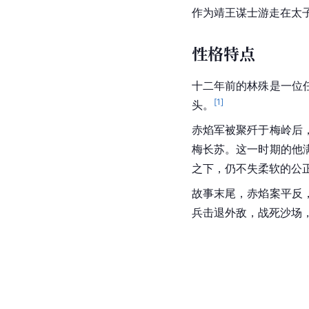
作为
靖王
谋士
游走在太
性格特点
十二年前的林殊是一位
[
1
]
头。
赤焰军被聚歼于梅岭后
梅长苏。这一时期的他
之下，仍不失柔软的公
故事末尾，赤焰案平反
兵击退外敌，战死沙场