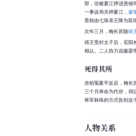
部，但被夏江押进悬镜
一事设局关押夏江，
蒙
景桓由七珠亲王降为双
次年三月，梅长苏随
靖
靖王受封太子后，莅阳
相认。二人协力说服梁
死得其所
赤焰冤案平反后，梅长
三个月寿命为代价，得
将军林殊的方式告别这
人物关系