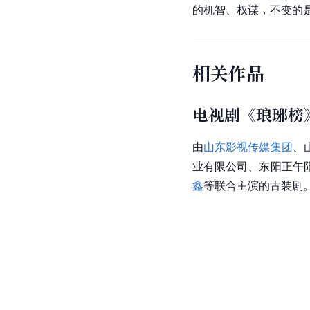
的机智、权谋，不变的
相关作品
电视剧《琅琊榜
由
山东影视传媒集团
、
业有限公司、
东阳正午
鑫
等联合主演的古装剧