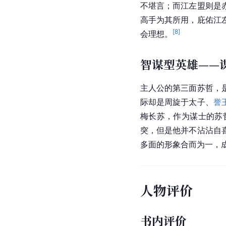
不堪言；而江左盟则是
高手为其所用，庇佑江
[
8
]
会理想。
智谋型英雄——
主人公的第三面苏哲，
际却是周旋于太子、
誉
梅长苏，作为谋士的苏
突，但是他并不沾沾自
多面的形象合而为一，
人物评价
书内评价