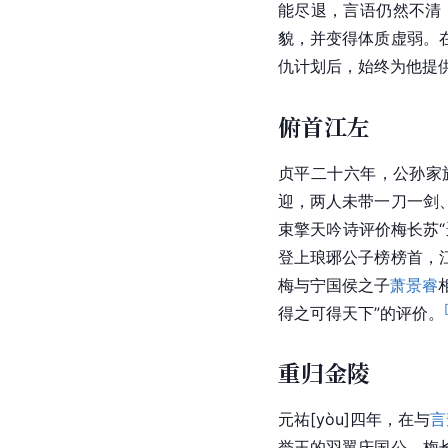
能尽退，言语仍然不清
貌，并变得体质虚弱。
仇计划后，始终为他提
俯首江左
贞平二十六年，公孙家
迎，两人未带一刀一剑
束擎天吟诗评价梅长苏
登上琅琊公子榜
榜首
，
梅
与宁国侯之子
萧景睿
得之可得天下”的评价。
重归金陵
元
祐[yòu]
四年，在与
言
誉王的羽翼庆国公。梅