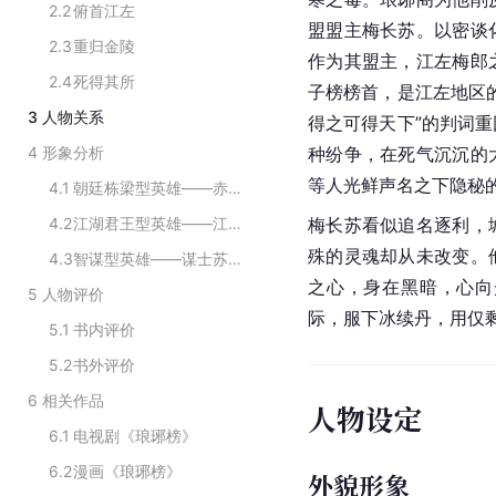
2.2
俯首江左
盟盟主梅长苏。以密谈
2.3
重归金陵
作为其盟主，江左梅郎
2.4
死得其所
子榜榜首，是江左地区
3
人物关系
得之可得天下”的判词
4
形象分析
种纷争，在死气沉沉的
等人光鲜声名之下隐秘
4.1
朝廷栋梁型英雄——赤焰军少帅林殊
4.2
江湖君王型英雄——江左盟主梅长苏
梅长苏看似追名逐利，
殊的灵魂却从未改变。
4.3
智谋型英雄——谋士苏哲
之心，身在黑暗，心向
5
人物评价
际，服下冰续丹，用仅
5.1
书内评价
5.2
书外评价
6
相关作品
人物设定
6.1
电视剧《琅琊榜》
6.2
漫画《琅琊榜》
外貌形象